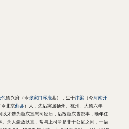
金代
德兴府（今
张家口
涿鹿
县），生于
汴梁
（今
河南
开
（今北京
蓟县
）人，先后寓居扬州、杭州。大德六年
间以才选为浙东宣慰司经历，后改浙东省都事，晚年任
）卒。为人豪放耿直，常与上司争是非于公庭之间，一语