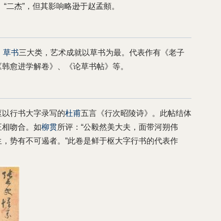
”、“二杰”，但其影响略逊于赵孟頫。
、
草书
三大类，艺术成就以草书为最。代表作有《老子
《韩愈进学解卷》、《论草书帖》等。
枢以行书大字录写的
杜甫
五言《行次昭陵诗》。此帖结体
正相吻合。如
柳贯
所评：“公毅然美大夫，面带河朔伟
，势有不可遏者。”此卷是鲜于枢大字行书的代表作