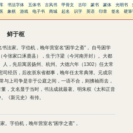
库
书法字体
五体书
古风书
甲骨文
古印
篆书
篆体
光明书
医
象棋
游戏
电子书
商城
起名
识字
英语
印章
签名
硬筆
障碍
繁體版
鲜于枢
代著名书法家。字伯机，晚年营室名“困学之斋”， 自号困学
（今张家口涿鹿县），生于汴梁（今河南开封）。大都
人，先后寓居扬州、杭州。大德六年（1302）任太常
慰司经历，后改浙东省都事，晚年任太常典簿。元成宗
，常与上司争是非于公庭之间，一语不合，则拂袖而去，
与古董，文名显于当时，书法成就最著。明朱权《太和正音
之中。《新元史》有传。
书法家。字伯机，晚年营室名“困学之斋”，