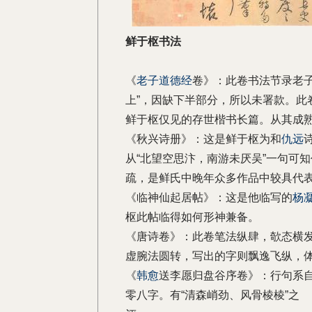
鲜于枢书法
《
老子
道德经
卷》：此卷书法节录老子
上”，因缺下半部分，所以未署款。此
鲜于枢仅见的存世楷书长篇。从其成
《秋兴诗册》：这是鲜于枢为和
仇远
从“北望空思汴，南游未厌吴”一句可
疏，是鲜氏中晚年众多作品中较具代
《临神仙起居帖》：这是他临写的
杨
枢此帖临得如何形神兼备。
《唐诗卷》：此卷笔法纵肆，欹态横
虚腕法圆转，写出的字则飘逸飞纵，
《
韩愈
送李愿归盘谷序卷》：行句系自
零八字。有“清森峭劲、风骨棱棱”之