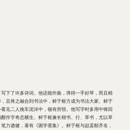
，写下了许多诗词。他还能作曲，弹得一手好琴，而且精
养，且将之融合到书法中，鲜于枢方成为书法大家。鲜于
外看见二人挽车泥淖中，顿有所悟。他写字时多用中锋回
酒酣作字奇态横生。鲜于枢兼长楷书、行、草书，尤以草
，笔力遒健，著有《困学斋集》。鲜于枢与赵孟頫齐名，