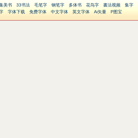
集美书
33书法
毛笔字
钢笔字
多体书
花鸟字
書法视频
集字
字
字体下载
免费字体
中文字体
英文字体
Ai矢量
P图宝