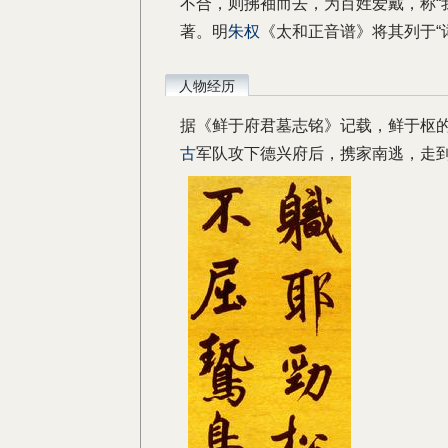
不合，则拂袖而去，为百姓爱戴，称“
著。明
朱权
《太和正音谱》将其列于“
人物经历
据《鲜于府君墓志铭》记载，鲜于枢的
古
军队攻下德兴府后，携家南逃，走