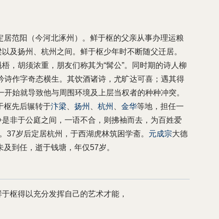
上定居范阳（今河北涿州）。鲜于枢的父亲从事办理运粮
梁以及扬州、杭州之间。鲜于枢少年时不断随父迁居。
梧，胡须浓重，朋友们称其为“髯公”。同时期的诗人柳
吟诗作字奇态横生。其饮酒诸诗，尤旷达可喜；遇其得
一开始就导致他与周围环境及上层当权者的种种冲突。
鲜于枢先后辗转于
汴梁
、
扬州
、
杭州
、
金华
等地，担任一
争是非于公庭之间，一语不合，则拂袖而去，为百姓爱
贬。37岁后定居杭州，于西湖虎林筑困学斋。
元成宗
大德
未及到任，逝于钱塘，年仅57岁。
鲜于枢得以充分发挥自己的艺术才能，