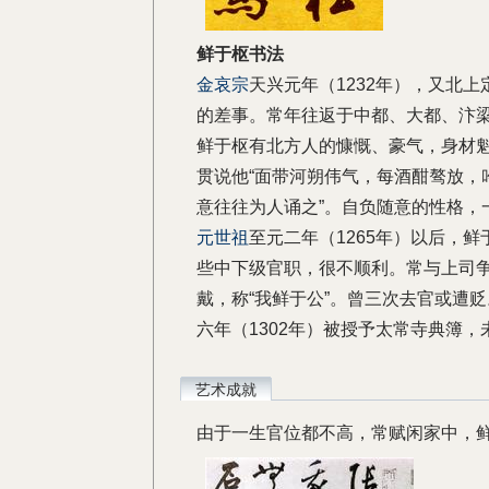
鲜于枢书法
金哀宗
天兴元年（1232年），又北
的差事。常年往返于中都、大都、汴
鲜于枢有北方人的慷慨、豪气，身材魁
贯说他“面带河朔伟气，每酒酣骜放，
意往往为人诵之”。自负随意的性格，
元世祖
至元二年（1265年）以后，
些中下级官职，很不顺利。常与上司
戴，称“我鲜于公”。曾三次去官或遭
六年（1302年）被授予太常寺典簿，
艺术成就
由于一生官位都不高，常赋闲家中，