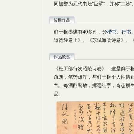
同被誉为元代书坛“巨擘”，并称“二妙
传世作品
鲜于枢墨迹有40多件，分
楷书
、
行书
道德经卷上》、《苏轼海棠诗卷》、
作品欣赏
《杜工部行次昭陵诗卷》：这是鲜于
疏朗，笔势雄浑，与鲜于枢个人性情
气，每酒酣骜放，挥毫结字，奇态横生
品。