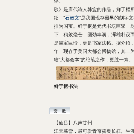
评。
歌》是唐代诗人韩愈的作品，鲜于枢
绍，“
石鼓文
”是我国现存最早的刻字
推为国宝。鲜于枢是元代书坛巨擘，
下，稍敛毫芒，圆劲丰润，浑雄朴茂
是墨宝巨珍，更是书家法帖。据介绍
年，现存于美国大都会博物馆，其二
较“大都会本”的绝笔之作，更胜一筹。
鲜于枢书法
套 数
【仙吕】八声甘州
江天暮雪，最可爱青帘摇曳长杠。生