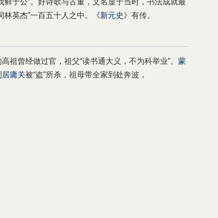
我鲜于公”。好诗歌与古董，文名显于当时，书法成就最
词林英杰”一百五十人之中。《
新元史
》有传。
高祖曾经做过官，祖父“读书通大义，不为科举业”。
蒙
到
居庸关
被“盗”所杀，祖母带全家到处奔波，