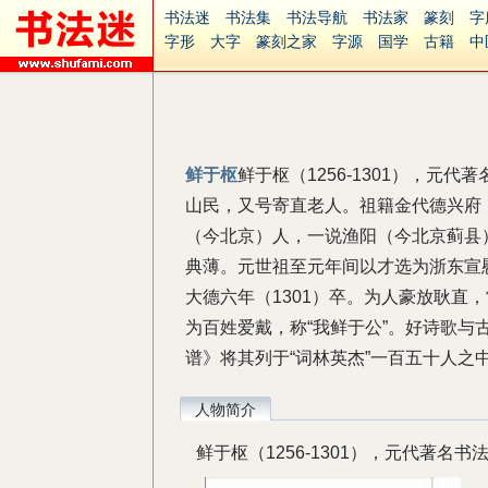
书法迷
书法集
书法导航
书法家
篆刻
字
字形
大字
篆刻之家
字源
国学
古籍
中
南无阿弥陀佛
意见反馈
安全网站
捐赠
无
鲜于枢
鲜于枢（1256-1301），元
山民，又号寄直老人。祖籍金代德兴府
（今北京）人，一说渔阳（今北京蓟县）
典薄。元世祖至元年间以才选为浙东宣
大德六年（1301）卒。为人豪放耿直
为百姓爱戴，称“我鲜于公”。好诗歌
谱》将其列于“词林英杰”一百五十人
人物简介
鲜于枢（1256-1301），元代著名