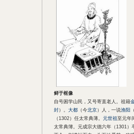
鲜于枢像
自号困学山民，又号寄直老人。祖籍
封
）。
大都
（今
北京
）人，一说
渔阳
（1302）任太常典薄。
元世祖
至元年
太常典簿。元成宗大德六年（1301