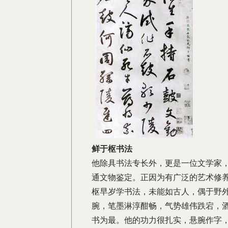
鲜于枢书法
他除具书法专长外，更是一位文学家
通文物鉴定。正因为有广泛的艺术修
枢早岁学书法，未能如古人，偶于野
腕，笔墨淋淳酣畅，气势雄伟跌宕，
书为最。他的功力很扎实，悬腕作字