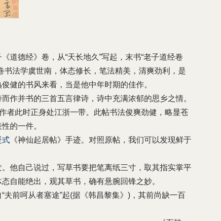
《道德经》卷，从“天长地久”写起，末书“老子道经卷
卷书法学虞世南，体态修长，笔法精美，清爽劲利，是
熟俊健的书风来看，当是他中年时期的佳作。
诗而作并书的三首五言律诗，诗中充满浓郁的思乡之情。
知作者此时正身处江浙一带。此帖书法俊爽劲健，略显苍
表性的一件。
凝式
《神仙起居帖》手迹。对照原帖，我们可以发现鲜于
发。他自己说过，写草书要把笔离纸三寸，取其指实掌平
体态自能绝出，观其草书，确有悬腕回锋之妙。
“夫前呵从者塞途”起(据《韩昌黎集》)，其前尚缺一百