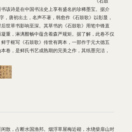
 《石鼓
所书该诗是在中国书法史上享有盛名的珍稀墨宝。据介
文字，唐初出土，名声不著，韩愈作《石鼓歌》以彰显，
对后世草书影响至深。其草书的《石鼓歌》用笔中锋直
而凝重，淋漓酣畅中蕴含着森严规矩。据了解，此卷不仅
，鲜于枢写《石鼓歌》传世有两本，一部作于元大德五
为本卷，是鲜氏书艺成熟期的完美之作，其纸墨完洁，
涯闲散，占断水国渔邦。烟浮草屋梅近砌，水绕柴扉山对