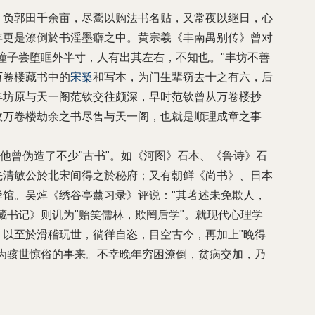
，负郭田千余亩，尽鬻以购法书名贴，又常夜以继日，心
年更是潦倒於书淫墨癖之中。黄宗羲《丰南禺别传》曾对
瞳子尝堕眶外半寸，人有出其左右，不知也。"丰坊不善
万卷楼藏书中的
宋椠
和写本，为门生辈窃去十之有六，后
丰坊原与天一阁范钦交往颇深，早时范钦曾从万卷楼抄
故万卷楼劫余之书尽售与天一阁，也就是顺理成章之事
为他曾伪造了不少"古书"。如《河图》石本、《鲁诗》石
先清敏公於北宋间得之於秘府；又有朝鲜《尚书》、日本
馆。吴焯《绣谷亭薰习录》评说："其著述未免欺人，
藏书记》则讥为"贻笑儒林，欺罔后学"。就现代心理学
，以至於滑稽玩世，徜徉自恣，目空古今，再加上"晚得
为骇世惊俗的事来。不幸晚年穷困潦倒，贫病交加，乃