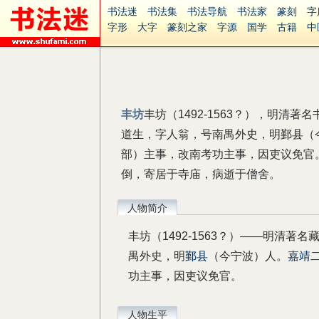
书法迷
书法集
书法导航
书法家
篆刻
字
字形
大字
篆刻之家
字源
国学
古籍
中
南无阿弥陀佛
意见反馈
安全网站
捐赠
无
丰坊
丰坊（1492-1563？），明清
道生，字人翁，号南禺外史，明鄞县（今
部）主事，改南考功主事，因吏议免官
倒，寄居于寺庙，病逝于僧舍。
人物简介
丰坊（1492-1563？）——明清
禺外史，明
鄞县
（今宁波）人。
嘉靖
功主事，因吏议免官。
人物生平