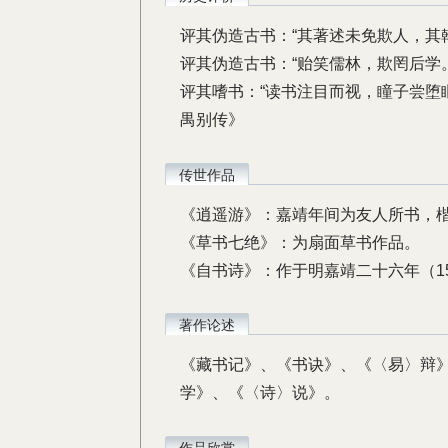
评其伪造古书：“其著述未免欺人，其
评其伪造古书：“贻笑儒林，欺罔后学
评其嗜书：“读书注目而视，瞳子尝堕
禺别传》
传世作品
《逍遥游》：嘉靖年间为友人所书，
《草书七绝》：为扇面草书作品。
《自书诗》：作于明嘉靖二十六年（15
著作论述
《藏书记》、《书诀》、《〈易〉辩
学》、《〈诗〉说》。
作品欣赏