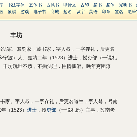
库
书法字体
五体书
古风书
甲骨文
古印
篆书
篆体
光明书
医
象棋
游戏
电子书
商城
起名
识字
英语
印章
签名
硬筆
障碍
繁體版
丰坊
著名书法家、篆刻家，藏书家，字人叔，一字存礼，后更名
宁波）人。嘉靖二年（1523）进士，授吏部（一说礼
。丰坊玩世不恭，不拘法理，性情孤僻。晚年穷困潦
著名藏书家。字人叔，一字存礼，后更名道生，字人翁，号南
二年（1523）
进士
，授
吏部
（一说礼部）主事，改南考