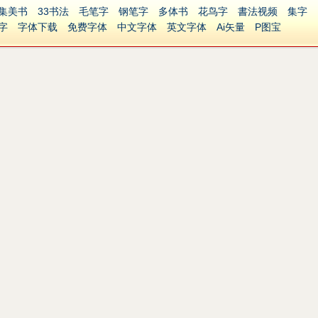
集美书
33书法
毛笔字
钢笔字
多体书
花鸟字
書法视频
集字
字
字体下载
免费字体
中文字体
英文字体
Ai矢量
P图宝