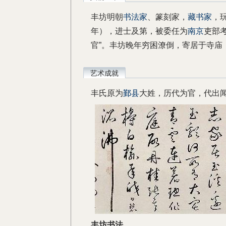
丰坊明朝
书法家
、篆刻家，
藏书家
，
年），进士及第，被委任为
南京
吏部
官”。丰坊晚年穷困潦倒，寄居于寺庙
艺术成就
丰氏原为
鄞县
大姓，历代为官，代出
丰坊书法