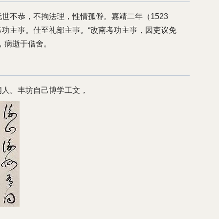
玩世不恭，不拘法理，性情孤僻。嘉靖二年（1523
考功主事。仕至礼部主事。“改南考功主事，因吏议免
，病逝于僧舍。
闻人。丰坊自己博学工文，