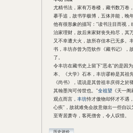
尤精书法，家有万卷楼，藏书数万卷
摹手追，故书学极博，五体并能，晚
他有很形象的描写："读书注目而视，
治家理财，故后来家财丧失殆尽，其
又不幸遭大火，故所存佳本已无多。
书，丰坊亦曾为范钦作《藏书记》，
了。
令丰坊在藏书史上留下"恶名"的是因
本、《大学》石本，丰坊谬称是其祖
《尚书》，谎说是其曾祖丰庆得之於驿
其翰墨洵可传世也。"
全祖望
《天一阁
观点而言，
丰坊
恃才傲物却怀才不遇
心疾"，故就难免会故意做出一些自以
至寄居萧寺，客死僧舍，令人叹惜。
历史评价