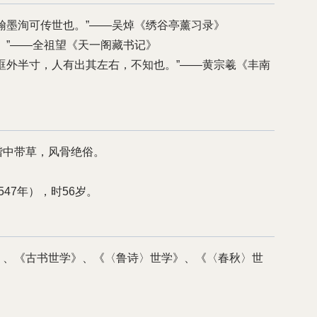
翰墨洵可传世也。”——吴焯《绣谷亭薰习录》
。”——全祖望《天一阁藏书记》
眶外半寸，人有出其左右，不知也。”——黄宗羲《丰南
楷中带草，风骨绝俗。
47年），时56岁。
》、《古书世学》、《〈鲁诗〉世学》、《〈春秋〉世