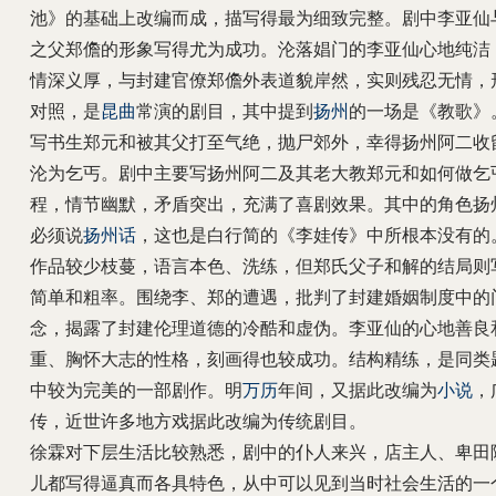
池》的基础上改编而成，描写得最为细致完整。剧中李亚仙
之父郑儋的形象写得尤为成功。沦落娼门的李亚仙心地纯洁
情深义厚，与封建官僚郑儋外表道貌岸然，实则残忍无情，
对照，是
昆曲
常演的剧目，其中提到
扬州
的一场是《教歌》
写书生郑元和被其父打至气绝，抛尸郊外，幸得扬州阿二收
沦为乞丐。剧中主要写扬州阿二及其老大教郑元和如何做乞
程，情节幽默，矛盾突出，充满了喜剧效果。其中的角色扬
必须说
扬州话
，这也是白行简的《李娃传》中所根本没有的
作品较少枝蔓，语言本色、洗练，但郑氏父子和解的结局则
简单和粗率。围绕李、郑的遭遇，批判了封建婚姻制度中的
念，揭露了封建伦理道德的冷酷和虚伪。李亚仙的心地善良
重、胸怀大志的性格，刻画得也较成功。结构精练，是同类
中较为完美的一部剧作。明
万历
年间，又据此改编为
小说
，
传，近世许多地方戏据此改编为传统剧目。
徐霖对下层生活比较熟悉，剧中的仆人来兴，店主人、卑田
儿都写得逼真而各具特色，从中可以见到当时社会生活的一