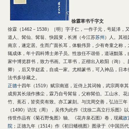
徐霖草书千字文
徐霖（1462－1538）［明］字子仁，一作子元，号延泽，
道人、髯仙、髯翁、快园叟，长洲（今江苏
苏州
）人。其祖
南京，遂定居。生而广面长耳，体貌伟异，少有奇童之称，
辄成体，年十四科博士弟子员。性放任不谐俗，道诬黜落，
家中博览群书，致力书画。工草书，正楷出入欧阳（询）、
卿），后又学赵孟，自成一家。尤精篆书，可入神品，日本
法书多珍藏之。
正德
十四年（1519）赋宗南巡，近侍上其词翰，武宗两幸
成剪其长须作拂尘，霖乃自号髯翁，父称髯伯。工山水、花
竹、蕉石，皆奕奕有致。亦工篆刻。与沈周交善，弘治三年
（1490）访沈（周），吴伟为此作《沈徐二高立行乐图》
传世作品有《菊石野兔图》轴、《花卉泉石图》卷，现藏
故
院
；正德九年（1514）作《初日蟠桃图》图录于《中国历