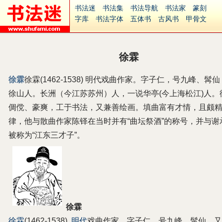
书法迷
书法集
书法导航
书法家
篆刻
字库
书法字体
五体书
古风书
甲骨文
古印
篆书
篆体
光明书
集美书
33书法
毛笔字
钢笔字
多体书
花鸟字
書法视频
集字
字形
大字
篆刻之家
字源
国学
徐霖
古籍
中医
象棋
游戏
电子书
商城
起名
识字
英语
印章
签名
硬筆字
徐霖
徐霖(1462-1538) 明代戏曲作家。字子仁，号九峰、髯
字体下载
免费字体
中文字体
英文字体
徐山人。长洲（今江苏苏州）人，一说华亭(今上海松江)人。
Ai矢量
P图宝
南无阿弥陀佛
意见反馈
安全网站
捐赠
繁體版
倜傥、豪爽，工于书法，又兼善绘画。填曲富有才情，且颇
律，他与散曲作家陈铎在当时并有“曲坛祭酒”的称号，并与谢
被称为“江东三才子”。
徐霖
徐霖
(1462-1538)
明代
戏曲作家。字子仁，号九峰、髯仙，又