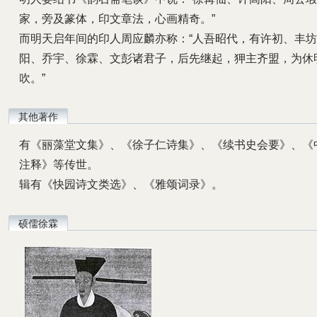
家，旁及篆体，印文章法，心画精奇。”
而明天启年间的印人周应麟亦称：“人吾昭代，有许初、丰
阳、乔宇、徐霖、文彭诸君子，后先继起，狎主齐盟，为休
吹。”
其他著作
有《丽藻堂文集》、《徐子仁诗集》、《续书史会要》、《
注释》等传世。
辑有《快园诗文类选》、《雅颂词录》。
硕儒徐霖