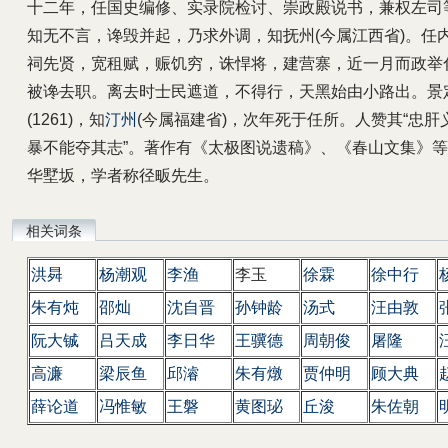
十二年，任国史编修、实录院检讨、崇政殿说书，兼权左司
知无不言，谗毁并起，乃求外调，知抚州(今属江西省)。任
祠先贤，宽租赋，赈饥穷，诛悍将，建营寨，近一月而政举
被谗去职。离去时士民遮道，不得行，天黑始由小路出。景
(1261)，知
汀州
(今属福建省)，次年死于任所。人赞其“忠肝
暴不能夺其志”。著作有《太极图说遗稿》、《春山文集》
华墅坂，学者称径畈先生。
相关词条
洪曻
杨潮观
李渔
李玉
徐霖
徐中行
朱有炖
邵灿
沈自晋
孙钟龄
汤式
汪由敦
阮大铖
吕天成
李日华
王骥德
周朝俊
屠隆
高濂
梁辰鱼
邱濬
朱有燉
贾仲明
顾大典
薛论道
冯惟敏
王磐
黄图珌
丘浚
朱佐朝