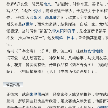
徐霖6岁丧父，随兄居
南京
。7岁能诗，时称奇童。善书法，
写大字。14岁中
秀才
，随即被诬告革去。于是致力于书画和
作。正楷出入
欧阳询
、
颜真卿
之间，擘窠大字学朱晦翁，几
后又喜摹
赵孟頫
，而笔力遒劲，结构端谨，自成一家。尤精
诣极深。当时号称 “篆圣”的
李东阳
和
乔宇
，见徐霖所书篆字
不及，推为“当代第一”。远及
朝鲜
、
日本
，皆争购其墨迹，
宝。
所书《千字文卷》（分草、楷、篆三幅，现藏
故宫博物院
）
润可爱，笔力劲丽苍古，神采灿然。又精绘事，与沈周友善
水、花卉，皆奕奕有致。传世作品有《菊石野兔图》（现藏
院）、《初日蟠桃图》（见于《中国历代名画集》）。
戏剧作品
正德
末，武宗
朱厚照
南巡，经皇家伶人臧贤的推荐，曾在武
顾问，所填词曲颇为皇帝欣赏，屡次要他入朝为官，他辞而
霖散曲大多未能传存，《南宫词纪》录其（山坡羊）
《闲情