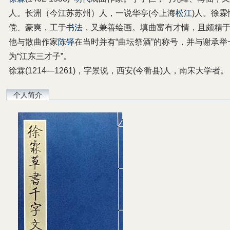
人。长洲（今江苏苏州）人，一说华亭(今上海
松江
)人。徐霖
傥、豪爽，工于
书法
，又兼善绘画。填曲富有才情，且颇精
他与散曲作家
陈铎
在当时并有“曲坛祭酒”的称号，并与谢承举
为“江东三才子”。
徐霖(1214—1261)，字景说，西安(今衢县)人，南宋大学者。
个人简介