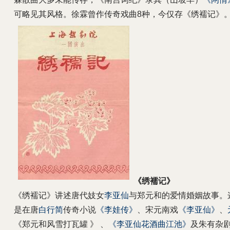
可略见其风格。徐霖曾作传奇戏曲8种，今仅存《绣襦记》
《绣襦记》
《绣襦记》讲述唐代妓女
李亚仙
与郑元和的爱情婚姻故事。
是在唐
白行简
传奇小说
《李娃传》
、宋元南戏
《李亚仙》
、
《郑元和风雪打瓦罐 》 、
《李亚仙花酒曲江池》
及朱有杂