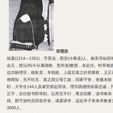
宋理宗
徐霖(1214—1261)，字景说，西安(今衢县)人。南宋淳祐四年(
会元，授沅州(今分属湖南、贵州省)教授，未赴任。时宰相
边功胁理宗，植私党，专朝政。上疏言嵩之奸邪擅权，义正
僚闻知，无不吐舌。嵩之因父母亡故，回家守丧，丧服未除
职，大学生144人及诸官群起而攻。理宗因感悟徐霖忠诚，
正字，后任校书郎等职。以所言不行，离京回衢，读书奉亲
得。郡守游钧买田筑学舍，请霖讲学，远近学子奔来求教者
3000人。