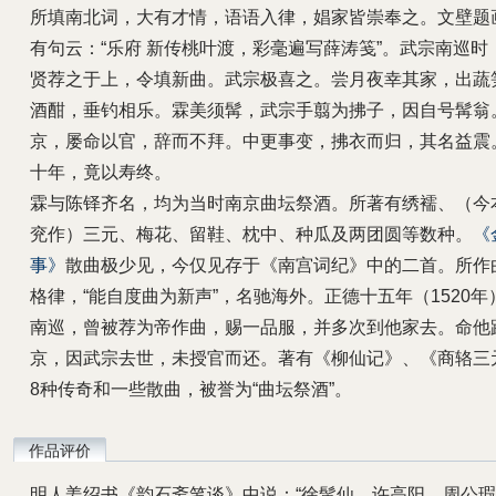
所填南北词，大有才情，语语入律，娼家皆崇奉之。文壁题
有句云：“乐府 新传桃叶渡，彩毫遍写薛涛笺”。武宗南巡时
贤荐之于上，令填新曲。武宗极喜之。尝月夜幸其家，出蔬
酒酣，垂钓相乐。霖美须髯，武宗手翦为拂子，因自号髯翁
京，屡命以官，辞而不拜。中更事变，拂衣而归，其名益震
十年，竟以寿终。
霖与陈铎齐名，均为当时南京曲坛祭酒。所著有绣襦、（今
兖作）三元、梅花、留鞋、枕中、种瓜及两团圆等数种。
《
事》
散曲极少见，今仅见存于《南宫词纪》中的二首。所作
格律，“能自度曲为新声”，名驰海外。正德十五年（1520年
南巡，曾被荐为帝作曲，赐一品服，并多次到他家去。命他
京，因武宗去世，未授官而还。著有《柳仙记》、《商辂三
8种传奇和一些散曲，被誉为“曲坛祭酒”。
作品评价
明人姜绍书《韵石斋笔谈》中说：“徐髯仙、许高阳、周公