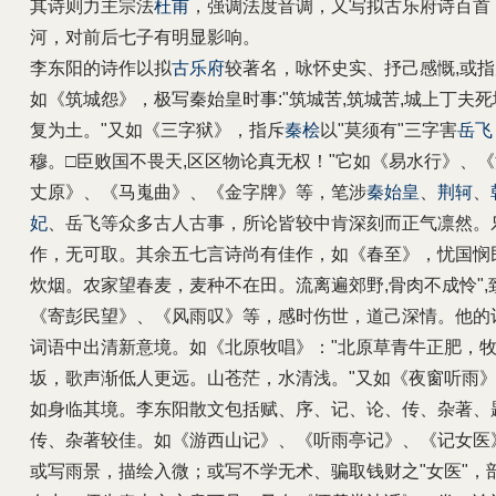
其诗则力主宗法
杜甫
，强调法度音调，又写拟古乐府诗百首
河，对前后七子有明显影响。
李东阳的诗作以拟
古乐府
较著名，咏怀史实、抒己感慨,或指
如《筑城怨》，极写秦始皇时事:"筑城苦,筑城苦,城上丁夫死
复为土。"又如《三字狱》，指斥
秦桧
以"莫须有"三字害
岳飞
穆。□臣败国不畏天,区区物论真无权！"它如《易水行》、
丈原》、《马嵬曲》、《金字牌》等，笔涉
秦始皇
、
荆轲
、
妃
、岳飞等众多古人古事，所论皆较中肯深刻而正气凛然。
作，无可取。其余五七言诗尚有佳作，如《春至》，忧国悯
炊烟。农家望春麦，麦种不在田。流离遍郊野,骨肉不成怜",
《寄彭民望》、《风雨叹》等，感时伤世，道己深情。他的
词语中出清新意境。如《北原牧唱》："北原草青牛正肥，
坂，歌声渐低人更远。山苍茫，水清浅。"又如《夜窗听雨
如身临其境。李东阳散文包括赋、序、记、论、传、杂著、
传、杂著较佳。如《游西山记》、《听雨亭记》、《记女医
或写雨景，描绘入微；或写不学无术、骗取钱财之"女医"，