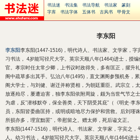
书法迷
书法集
书法导航
书法家
篆刻
字库
书法字体
五体书
古风书
甲骨文
古印
篆书
篆体
光明书
集美书
33书法
毛笔字
钢笔字
多体书
花鸟字
書法视频
集字
字形
大字
篆刻之家
字源
国学
李东阳
古籍
中医
象棋
游戏
电子书
商城
起名
识字
英语
印章
签名
硬筆字
李东阳
李东阳(1447-1516)，明代诗人、书法家、文学家
字体下载
免费字体
中文字体
英文字体
习书法， 4岁能写径尺大字。英宗天顺八年(1464)进士，
Ai矢量
P图宝
南无阿弥陀佛
意见反馈
安全网站
捐赠
繁體版
官。孝宗时任太常少卿，上书议时政得失，多有匡正，擢升礼
阁中疏草多出其手。弘治八年(1495)，直文渊阁参预机务，
阁大学士，与刘健、谢迁并称贤相，为朝廷重臣。武宗立，
放逐殆尽，屡遭迫害，独李东阳依附周旋，颇为当世气节之
为虐，反"潜移默夺，保全善类，天下阴受其庇"（《明史·李
员，东阳皆委曲匡持，或明或暗地尽力保护和营救。后刘瑾诛
所损亦多，理宜黜罢"，帝慰留之。赠太师，死后谥文正。
李东阳(1447-1516)，明代诗人、书法家、文学家，字宾之
人。幼习书法， 4岁能写径尺大字。英宗天顺八年(1464)进