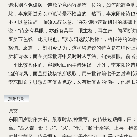
追求则不免偏颇。诗歌毕竟内容是第一位的，如何能简单地
此，李东阳过分以声论诗是不恰当的。然而，李东阳论诗也
不可以意循辞，而须以辞达意。”在对诗歌声调研讨的基础
说：“诗必有具眼，亦必有具耳。眼主格，耳主声。闻琴断
窗辨五色线，此具眼也。”李东阳这段话指出，格指诗的体
格调。袁震宇、刘明今认为，这种格调说的特点是在理论上
辨析诗体；而在实际批评中又时时从字法、句法着眼。前者
一个比较具体的、容易明白的学诗途径。此外，李东阳论诗
滥的诗风，而且更被杨慎所吸取，用来批评前七子之后摹拟
李东阳文学思想既有复古色彩，又有反复古的倾向，他是旧
东阳巧对
原文
东阳四岁能作大书。景泰时,以神童荐。内侍扶过殿阈，曰：“神
高。”既入谒 , 命书“龙”、“凤”、“龟”、“麟”十余字。上
时其父拜起，侍丹墀下。帝曰：“子坐父立，礼乎？”应声曰：