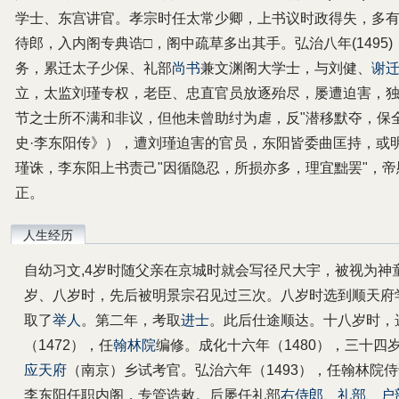
学士、东宫讲官。孝宗时任太常少卿，上书议时政得失，多
待郎，入内阁专典诰□，阁中疏草多出其手。弘治八年(1495
务，累迁太子少保、礼部
尚书
兼文渊阁大学士，与刘健、
谢
立，太监刘瑾专权，老臣、忠直官员放逐殆尽，屡遭迫害，
节之士所不满和非议，但他未曾助纣为虐，反"潜移默夺，保
史·李东阳传》），遭刘瑾迫害的官员，东阳皆委曲匡持，或
瑾诛，李东阳上书责己"因循隐忍，所损亦多，理宜黜罢"，
正。
人生经历
自幼习文,4岁时随父亲在京城时就会写径尺大宇，被视为神
岁、八岁时，先后被明景宗召见过三次。八岁时选到顺天府
取了
举人
。第二年，考取
进士
。此后仕途顺达。十八岁时，
（1472），任
翰林院
编修。成化十六年（1480），三十四
应天府
（南京）乡试考官。弘治六年（1493），任翰林院侍
李东阳任职内阁，专管诰敕。后屡任礼部
右侍郎
、
礼部
、
户