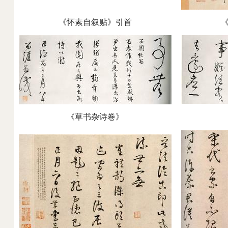
《怀素自叙贴》引首
《草书杂诗卷》