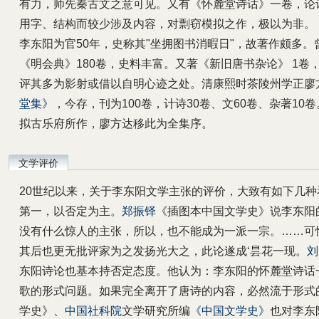
有力，师先秦古文之意可见。又有《怀麓堂诗话》一卷，论
用字、结构而较少涉及内容，对剽窃模拟之作，极以为非。
李东阳为官50年，史称其"坐拥图书消暇日"，故著作颇多。
《明会典》180卷，史料丰富。又著《新旧唐书杂论》 1
评其多为影射或借以自明心迹之处。清康熙时茶陵州学正廖
堂集》
，今存，刊为100卷，计诗30卷、文60卷、杂著10
拟古乐府所作，廖方达移此为全集序。
文学评价
20世纪以来，关于李东阳文学主张的评价，大致有如下几种
第一，以否定为主。
郑振铎
《插图本中国文学史》说李东阳
没有什么惊人的主张，所以，也不能成为一派一宗。……可
其后也更无批评家为之发扬光大之，此论遂成‘昙花一现。
刘
东阳诗论也基本持否定态度。他认为：李东阳的怀麓堂诗话
歌的形式问题。如果完全离开了唐诗的内容，必然流于形式
学史》、
中国社科院
文学研究所编
《中国文学史》
也对李东