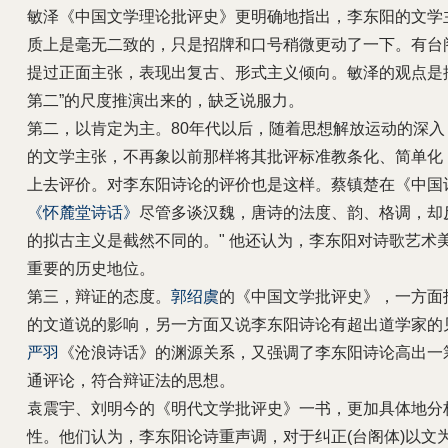
敏泽《中国文学理论批评史》更明确地指出，李东阳的文学主
质上是毫无二致的，只是招牌和口号稍微更动了一下。有台
提过正面主张，表现出复古、形式主义倾向。敏泽的观点是
第二”的尺度推演出来的，缺乏说服力。
第二，以肯定为主。80年代以后，随着思想解放运动的深
的文学主张，不再象以前那样将其批评标准教条化、简单化
上去评价。对李东阳诗论的评价也是这样。蔡镇楚在《中国
《怀麓堂诗话》
尽管多谈汉魏，唐诗的法度、韵、格调，却
的拟古主义是截然不同的。" 他还认为，李东阳对诗歌艺术
重要的历史地位。
第三，辩证的态度。
郭绍虞
的《中国文学批评史》，一方面
的文道说的影响，另一方面又说李东阳诗论有超出道学家的
严羽
《沧浪诗话》的渊源关系，又强调了李东阳诗论高出一
通评论，符合辩证法的思想。
袁震宇、刘明今的《明代文学批评史》一书，更加具体地分
性。他们认为，李东阳论诗重声调，对于纠正(台阁体)以文