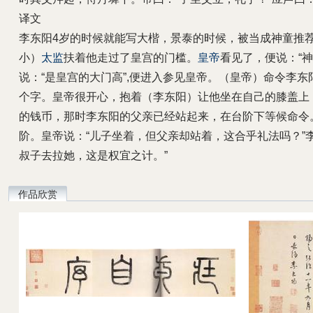
译文
李东阳4岁的时候就能写大楷，景泰的时候，被当成神童推
小）
太监
扶着他走过了皇宫的门槛。
皇帝
看见了，便说：“神
说：“是皇宫的大门高”,便进入参见皇帝。（皇帝）命令李东阳写“
个字。皇帝很开心，抱着（李东阳）让他坐在自己的膝盖上
的钱币，那时李东阳的父亲已经站起来，在台阶下等候命令
阶。皇帝说：“儿子坐着，但父亲却站着，这合乎礼法吗？”
叔子去拉她，这是权宜之计。”
作品欣赏