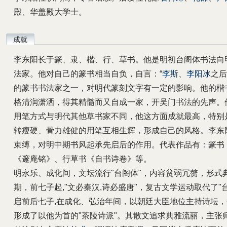
殿、华盖殿大学士。
成就
李东阳长于篆、隶、楷、行、草书。他是明初台阁体书法向
法家。他对自己的篆书相当自负，自言：“
李斯
、
李阳冰
之后
的篆书书法家之一，对明代篆刻文字有一定的影响。他的楷
格清润潇洒，得其精髓而又自成一家，开吴门书法的先声。
用笔方式与明代其他草书家不同，他这方面成就最高，特别
转瘦硬、骨力雄健的用笔互相生辉，形成自己的风格。李东
束缚，对明中期书风起承先启后的作用。代表作品有：篆书
《邃庵铭》、行草书《自书诗卷》等。
明永乐、成化间，文坛流行"台阁体"，内容贫弱冗赘，形式
期，前七子起,"文必秦汉,诗必盛唐"，复古文学运动取代了"
启前后七子,在成化、弘治年间，以朝廷大臣地位主持诗坛
形成了以他为首的"茶陵诗派"。其散文追求典雅流丽，主张