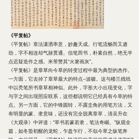
《平复帖》
《平复帖》章法潇洒率意，妙趣天成。行笔流畅而又遒
劲，字不相连却气脉贯通。信笔而书，朴素自然，绝无半
点迟疑造作之感。米芾赞其“火箸画灰”。
《平复帖》是章草向今草的转变过程中最为典型的杰作。
一方面，它去掉了章草最大的特点--波磔。这与楼兰残纸
中以秃笔所书章草相神似。此外，字形大小出现变化，字
与字之间出现照应联系，这些都说明它已经具有今草的特
点。另一方面，它的中锋圆转，不露圭角的用笔方法，又
有明显的篆、隶意味，还没有完全脱离章草，清吴升在
《大观录》中评道：“草书若篆若隶，笔法奇崛。”纵观全
篇，如冬蛰初醒的龙蛇，乍盘乍行，不似今草之纵笔奔