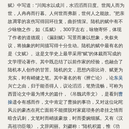
赋》中写道：“川阅水以成川，水滔滔而日度。世阅人而为
世，人冉冉而行暮。人何世而弗新，世何人之能故。”把亲
故凋零的哀伤写得回环往复，曲折情深。陆机的赋中有不
少咏物之作，如《瓜赋》，300字左右，咏物寄怀，体现
了作者的道德观；《漏刻赋》写景而兼以想象，夹叙夹
议，将抽象的时间描写得十分生动。陆机的赋中最有名的
是《文赋》。这是文学史上最早采用“赋”的体裁而写成的
文学理论著作。其中既总结了以前作家的经验，也融合了
陆机本人创作的甘苦。陆机的文，思想内容比诗、赋更为
充实，时有峭健之笔。其中著名的有《辨亡论》，论
东吴
兴亡之由，归于能否得人，议论滔滔，笔势流畅，可称为
西晋论文中最为博大的篇什，《吊魏武帝文》，是看到
曹
操
遗令有感而作，文中肯定了曹操的事功，又对这位叱咤
风云的豪杰在死亡面前不能摆脱对家庭琐务的牵挂之情而
暗含讥刺，文笔时而峭拔豪放，时而委婉细腻。又有《汉
高祖功臣颂》，文辞闳丽。刘勰称：“陆机积篇，惟《功