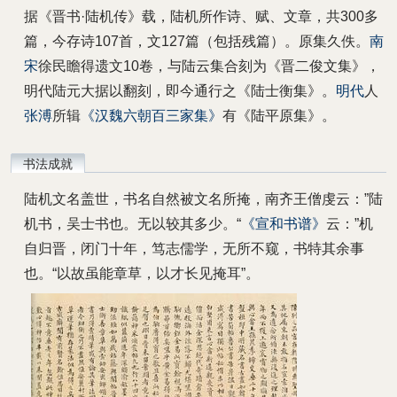
据《晋书·陆机传》载，陆机所作诗、赋、文章，共300多
篇，今存诗107首，文127篇（包括残篇）。原集久佚。
南
宋
徐民瞻得遗文10卷，与陆云集合刻为《晋二俊文集》，
明代陆元大据以翻刻，即今通行之《陆士衡集》。
明代
人
张溥
所辑
《汉魏六朝百三家集》
有《陆平原集》。
书法成就
陆机文名盖世，书名自然被文名所掩，南齐王僧虔云：”陆
机书，吴士书也。无以较其多少。“
《宣和书谱》
云：”机
自归晋，闭门十年，笃志儒学，无所不窥，书特其余事
也。“以故虽能章草，以才长见掩耳”。