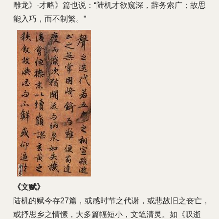
雕龙》·才略》篇也说：“陆机才欲窥深，辞务索广；故思
能入巧，而不制繁。”
《文赋》
陆机的赋今存27篇，或感时节之代谢，或悲故旧之丧亡，
或抒思乡之情愫，大多篇幅短小，文笔清灵。如《叹逝