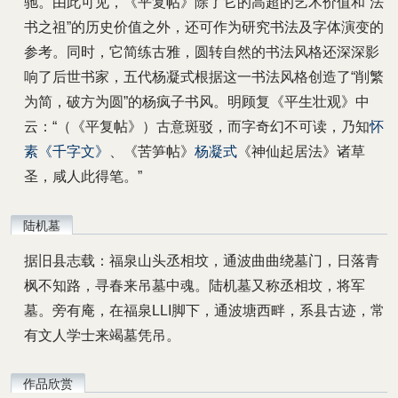
驰。由此可见，《平复帖》除了它的高超的艺术价值和“法
书之祖”的历史价值之外，还可作为研究书法及字体演变的
参考。同时，它简练古雅，圆转自然的书法风格还深深影
响了后世书家，五代杨凝式根据这一书法风格创造了“削繁
为简，破方为圆”的杨疯子书风。明顾复《平生壮观》中
云：“（《平复帖》）古意斑驳，而字奇幻不可读，乃知
怀
素
《千字文》
、《苦笋帖》
杨凝式
《神仙起居法》诸草
圣，咸人此得笔。”
陆机墓
据旧县志载：福泉山头丞相坟，通波曲曲绕墓门，日落青
枫不知路，寻春来吊墓中魂。陆机墓又称丞相坟，将军
墓。旁有庵，在福泉LLI脚下，通波塘西畔，系县古迹，常
有文人学士来竭墓凭吊。
作品欣赏