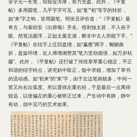
全字无一长笔，却短促浑厚，骨力充盈。此外，《平复
帖》多用圆笔，几乎字字可见，如“复”“初”等字的转折，
如“来”字之钩，皆用圆笔。明张丑评价道：“《平复帖》最
奇古，与索幼安《出师颂》齐名。惜剥蚀太甚，不入俗子
眼。然笔法圆浑，正如太羹玄酒，断非中古人所能下手。”
《平复帖》在结字上迂回盘绕，如“赢瘵”两字，蜿蜒曲
折，盘旋环绕，近人傅增湘赞其“笔力坚劲倔强，如万岁枯
藤”。此外，《平复帖》还打破了传统章草重心稳定，平正
和谐的结字特点，讲究斜中取正，险中求稳，增加了草书
的流动感。如“初来”的“来”字，由于左边笔画较多，中间一
竖又向右出弧度。所以显得左重右轻，于是最后一点离得
较远，以使偏左的重心被矫正过来，产生动中有静，静中
有动，拙中见巧的艺术效果。