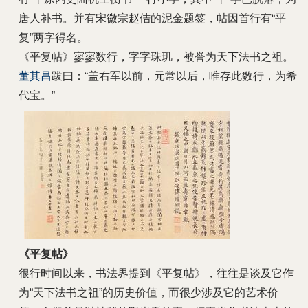
唐人补书。并有宋徽宗赵佶的泥金题签，帖因首行有“平
复”两字得名。
《平复帖》寥寥数行，字字珠玑，被誉为天下法书之祖。
董其昌
跋曰：“盖右军以前，元常以后，唯存此数行，为希
代宝。”
《平复帖》
很行时间以来，书法界提到《平复帖》，往往是谈及它作
为“天下法书之祖”的历史价值，而很少涉及它的艺术价