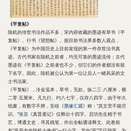
《平复帖》
陆机的传世书法作品不多，宋内府收藏的墨迹有草书《平
复帖》、行书《望想帖》。据目前书法界多数人观点，
《平复帖》为中国历史上目前发现的第一件存世法书真
迹。古代书家在陆机之前者，均无可靠的墨迹流传；古代
墨迹在《平复帖》之前者也不少，但它们的作者都没有留
下名字。因此，陆机被公认为第一位让后人一睹风采的文
士书法家。
《平复帖》，冷金笺本，草书，无款。纵二三·八厘米，横
二零·五厘米。凡九行。约八七字，仅存八四字，由于年久
纸糜，有数字不辨，安歧
《墨缘汇观》
称：“其文苦不能尽
识。”
张丑
《真晋斋记》仅释出十四字。启功先生精于书
艺，博通文史，寻其残笔，作出全帖通读释文。此卷前
有“平原内史陆机士衡书”一行小字，其中“平”字已脱落，为