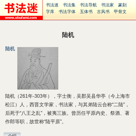
书法迷
书法集
书法导航
书法家
篆刻
字库
书法字体
五体书
古风书
甲骨文
古印
篆书
篆体
光明书
集美书
33书法
毛笔字
钢笔字
多体书
花鸟字
書法视频
集字
字形
大字
篆刻之家
字源
国学
陆机
古籍
中医
象棋
游戏
电子书
商城
起名
识字
英语
印章
签名
硬筆字
陆机
字体下载
免费字体
中文字体
英文字体
Ai矢量
P图宝
南无阿弥陀佛
意见反馈
安全网站
捐赠
繁體版
陆机（261年-303年），字士衡，吴郡吴县华亭（今上海市
松江）人，西晋文学家，书法家，与其弟陆云合称“二陆”，
后死于“八王之乱”，被夷三族。曾历任平原内史、祭酒、著
作郎等职，故世称“陆平原”。