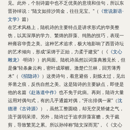
见。此外，个别诗篇中也不乏优美的意境和佳句，所以东
晋孙绰说：“陆文如排沙简金，往往见宝。”（
《世说新语·
文学》
篇）
在艺术风格上，陆机诗的主要特点是讲求形式的华美整
饬，以其深厚的学力、繁缛的辞藻、纯熟的技巧，表现一
种雍容华贵之美。这种艺术追求，极大地影响了西晋诗坛
的艺术倾向，形成“采缛于正始，力柔于建安”（《
《文心
雕龙》
·明诗》）的局面。陆机诗虽然以词藻典雅见长，但
是像“轻条象云构，密叶成翠幄。激楚伫兰林，回芳薄秀
木”（
《招隐诗》
）这类诗句，着意避俗，刻炼太过，见出
斧凿之痕，反伤自然之美。这是陆诗的主要缺点，即使是
他的名篇
《赴洛道中作》
也不免于此病。再则，陆诗大量
运用对偶句式，有的几乎通篇对偶，“开出排偶一家”（
沈
德潜
《古诗源》
），虽然工整圆稳，却无空灵矫健之气，
流于孱弱呆滞。另外，陆诗过于追求辞藻富赡，失于裁
剪，导致繁芜之累。所以孙绰称“陆文深而芜”，《《文心