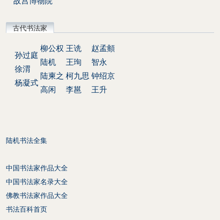
故宫博物院
古代书法家
柳公权
王诜
赵孟頫
孙过庭
陆机
王珣
智永
徐渭
陆柬之
柯九思
钟绍京
杨凝式
高闲
李邕
王升
陆机书法全集
中国书法家作品大全
中国书法家名录大全
佛教书法家作品大全
书法百科首页