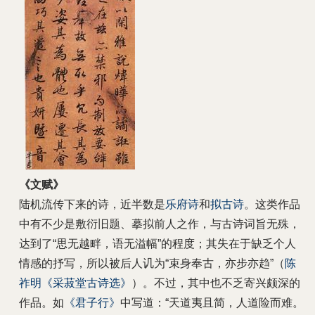
《文赋》
陆机流传下来的诗，近半数是
乐府诗
和
拟古诗
。这类作品
中有不少是敷衍旧题、摹拟前人之作，与古诗词旨无殊，
达到了“思无越畔，语无溢幅”的程度；其失在于缺乏个人
情感的抒写，所以被后人讥为“束身奉古，亦步亦趋”（
陈
祚明
《采菽堂古诗选》
）。不过，其中也不乏寄兴颇深的
作品。如
《君子行》
中写道：“天道夷且简，人道险而难。