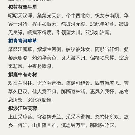
拟苕苕牵牛星
昭昭天汉晖。粲粲光天步。牵牛西北向。织女东南顾。华
容一河冶。挥手如振素。怨彼河无梁。悲此年岁暮。跂彼
无良缘。睆焉不得度。引领望大川。双涕如沾露。
拟青青河畔草
靡靡江蓠草。熠熠生河侧。皎皎彼姝女。阿那当轩织。粲
粲妖容姿。灼灼华美色。良人游不归。偏栖独只翼。空房
来悲风。中夜起叹息。
拟庭中有奇树
欢友兰时往。迢迢匿音徽。虞渊引绝景。四节游若飞。芳
草久已茂。佳人竟不归。踯躅遵林渚。惠风入我怀。感物
恋所欢。采此欲贻谁。
拟涉江采芙蓉
上山采琼蘂。穹谷饶芳兰。采采不盈掬。悠悠怀所欢。故
乡一何旷。山川阻且难。沉思钟万里。踯躅独吟叹。