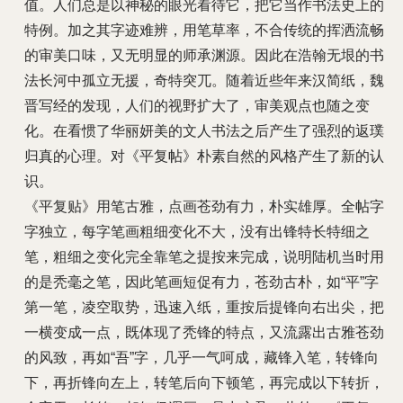
值。人们总是以神秘的眼光看待它，把它当作书法史上的
特例。加之其字迹难辨，用笔草率，不合传统的挥洒流畅
的审美口味，又无明显的师承渊源。因此在浩翰无垠的书
法长河中孤立无援，奇特突兀。随着近些年来汉简纸，魏
晋写经的发现，人们的视野扩大了，审美观点也随之变
化。在看惯了华丽妍美的文人书法之后产生了强烈的返璞
归真的心理。对《平复帖》朴素自然的风格产生了新的认
识。
《平复贴》用笔古雅，点画苍劲有力，朴实雄厚。全帖字
字独立，每字笔画粗细变化不大，没有出锋特长特细之
笔，粗细之变化完全靠笔之提按来完成，说明陆机当时用
的是秃毫之笔，因此笔画短促有力，苍劲古朴，如“平”字
第一笔，凌空取势，迅速入纸，重按后提锋向右出尖，把
一横变成一点，既体现了秃锋的特点，又流露出古雅苍劲
的风致，再如“吾”字，几乎一气呵成，藏锋入笔，转锋向
下，再折锋向左上，转笔后向下顿笔，再完成以下转折，