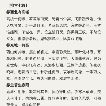
【
拟古七首
】
拟西北有高楼
高楼一何峻。苕苕峻而安。绮窗出尘冥。飞阶蹑云端。佳
人抚琴瑟。纤手清且闲。芳草随风结。哀响馥若兰。玉容
谁能顾。倾城在一弹。伫立望日昃。踯躅再三叹。不怨伫
立久。但愿歌者欢。思驾归鸿羽。比翼双飞翰。
拟东城一何高
西山何其峻。层曲郁崔嵬。零露弥天坠。蕙叶凭林衰。寒
暑相因袭。时逝忽如遗。三闾结飞辔。大耋悲落晖。曷为
牵世务。中心怅有违。京洛多妖丽。玉颜侔琼蕤。闲夜抚
鸣琴。惠音清且悲。长歌赴促节。哀响逐高徽。一唱万夫
欢。再唱梁尘飞。思为河曲鸟。双游丰水湄。
拟兰若生春阳
嘉树生朝阳。凝霜封其条。执心守时信。岁寒不敢雕。美
人何其旷。灼灼在云霄。隆想弥年时。长啸入风飘。引领
望天末。譬彼向阳翘。