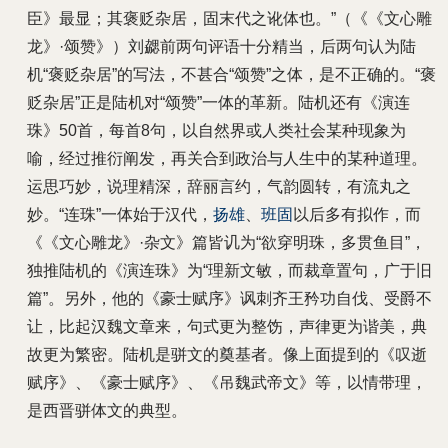
臣》最显；其褒贬杂居，固末代之讹体也。”（《《文心雕
龙》·颂赞》）刘勰前两句评语十分精当，后两句认为陆
机“褒贬杂居”的写法，不甚合“颂赞”之体，是不正确的。“褒
贬杂居”正是陆机对“颂赞”一体的革新。陆机还有《演连
珠》50首，每首8句，以自然界或人类社会某种现象为
喻，经过推衍阐发，再关合到政治与人生中的某种道理。
运思巧妙，说理精深，辞丽言约，气韵圆转，有流丸之
妙。“连珠”一体始于汉代，
扬雄
、
班固
以后多有拟作，而
《《文心雕龙》·杂文》篇皆讥为“欲穿明珠，多贯鱼目”，
独推陆机的《演连珠》为“理新文敏，而裁章置句，广于旧
篇”。另外，他的《豪士赋序》讽刺齐王矜功自伐、受爵不
让，比起汉魏文章来，句式更为整饬，声律更为谐美，典
故更为繁密。陆机是骈文的奠基者。像上面提到的《叹逝
赋序》、《豪士赋序》、《吊魏武帝文》等，以情带理，
是西晋骈体文的典型。