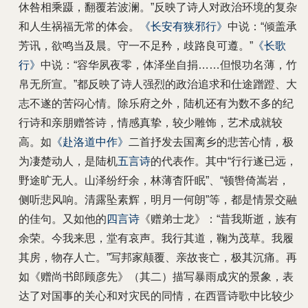
休咎相乘蹑，翻覆若波澜。”反映了诗人对政治环境的复杂
和人生祸福无常的体会。
《长安有狭邪行》
中说：“倾盖承
芳讯，欲鸣当及晨。守一不足矜，歧路良可遵。”
《长歌
行》
中说：“容华夙夜零，体泽坐自捐……但恨功名薄，竹
帛无所宣。”都反映了诗人强烈的政治追求和仕途蹭蹬、大
志不遂的苦闷心情。除乐府之外，陆机还有为数不多的纪
行诗和亲朋赠答诗，情感真挚，较少雕饰，艺术成就较
高。如
《赴洛道中作》
二首抒发去国离乡的悲苦心情，极
为凄楚动人，是陆机
五言诗
的代表作。其中“行行遂已远，
野途旷无人。山泽纷纡余，林薄杳阡眠”、“顿辔倚嵩岩，
侧听悲风响。清露坠素辉，明月一何朗”等，都是情景交融
的佳句。又如他的
四言诗
《赠弟士龙》：“昔我斯逝，族有
余荣。今我来思，堂有哀声。我行其道，鞠为茂草。我履
其房，物存人亡。”写邦家颠覆、亲故丧亡，极其沉痛。再
如《赠尚书郎顾彦先》（其二）描写暴雨成灾的景象，表
达了对国事的关心和对灾民的同情，在西晋诗歌中比较少