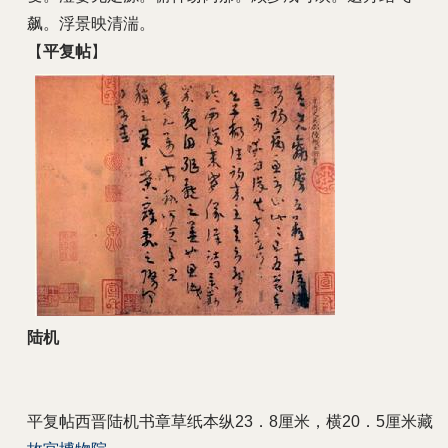
飙。浮景映清湍。
【
平复帖
】
陆机
平复帖西晋陆机书章草纸本纵23．8厘米，横20．5厘米藏