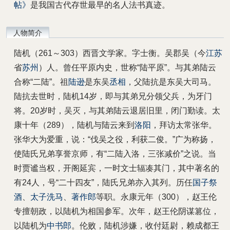
帖》
是我国古代存世最早的名人法书真迹。
人物简介
陆机（261～303）西晋文学家。字士衡。吴郡吴（今
江苏
省
苏州
）人。曾任平原内史，世称“陆平原”。与其弟陆云
合称“二陆”。祖
陆逊
是东吴
丞相
，父陆抗是东吴大司马。
陆抗去世时，陆机14岁，即与其弟兄分领父兵，为牙门
将。20岁时，吴灭，与其弟陆云退居旧里，闭门勤读。太
康十年（289），陆机与陆云来到
洛阳
，拜访太常张华。
张华大为爱重，说：“伐吴之役，利获二俊。”广为称扬，
使陆氏兄弟享誉京师，有“二陆入洛，三张减价”之说。当
时贾谧当权，开阁延宾，一时文士辐凑其门，其中著名的
有24人，号“二十四友”，陆氏兄弟亦入其列。历任
国子祭
酒
、
太子洗马
、
著作郎
等职。永康元年（300），赵王伦
专擅朝政，以陆机为相国参军。次年，赵王伦阴谋篡位，
以陆机为
中书郎
。伦败，陆机涉嫌，收付廷尉，赖成都王