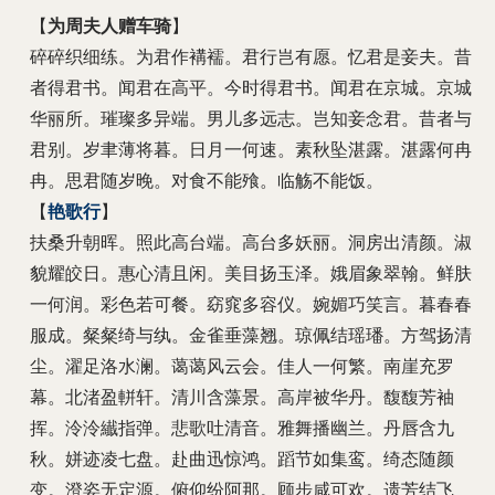
【
为周夫人赠车骑
】
碎碎织细练。为君作褠襦。君行岂有愿。忆君是妾夫。昔
者得君书。闻君在高平。今时得君书。闻君在京城。京城
华丽所。璀璨多异端。男儿多远志。岂知妾念君。昔者与
君别。岁聿薄将暮。日月一何速。素秋坠湛露。湛露何冉
冉。思君随岁晚。对食不能飱。临觞不能饭。
【
艳歌行
】
扶桑升朝晖。照此高台端。高台多妖丽。洞房出清颜。淑
貌耀皎日。惠心清且闲。美目扬玉泽。娥眉象翠翰。鲜肤
一何润。彩色若可餐。窈窕多容仪。婉媚巧笑言。暮春春
服成。粲粲绮与纨。金雀垂藻翘。琼佩结瑶璠。方驾扬清
尘。濯足洛水澜。蔼蔼风云会。佳人一何繁。南崖充罗
幕。北渚盈軿轩。清川含藻景。高岸被华丹。馥馥芳袖
挥。泠泠纎指弹。悲歌吐清音。雅舞播幽兰。丹唇含九
秋。姘迹凌七盘。赴曲迅惊鸿。蹈节如集鸾。绮态随颜
变。澄姿无定源。俯仰纷阿那。顾步咸可欢。遗芳结飞