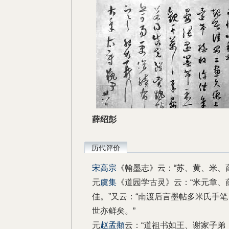
薛绍彭
历代评价
宋高宗
《翰墨志》云：“苏、黄、米、
元
虞集
《道园学古灵》云：“米元章、
佳。”又云：“南渡后言墨帖多米氏手
世亦鲜矣。”
元
赵孟頫
云：“道祖书如王、谢家子弟