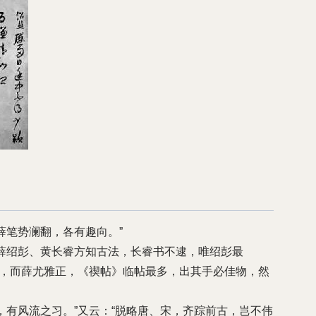
薛笔势澜翻，各有趣向。”
薛绍彭、黄长睿方知古法，长睿书不逮，唯绍彭最
笔，而薛尤雅正，《禊帖》临帖最多，出其手必佳物，然
，有风流之习。”又云：“脱略唐、宋，齐踪前古，岂不伟