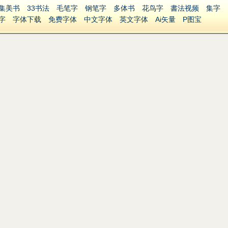
集美书
33书法
毛笔字
钢笔字
多体书
花鸟字
書法视频
集字
字
字体下载
免费字体
中文字体
英文字体
Ai矢量
P图宝