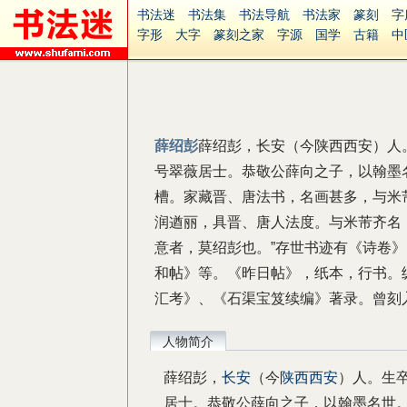
书法迷
书法集
书法导航
书法家
篆刻
字
字形
大字
篆刻之家
字源
国学
古籍
中
南无阿弥陀佛
意见反馈
安全网站
捐赠
无
薛绍彭
薛绍彭，长安（今陕西西安）人
号翠薇居士。恭敬公薛向之子，以翰墨
槽。家藏晋、唐法书，名画甚多，与米
润遒丽，具晋、唐人法度。与米芾齐名，
意者，莫绍彭也。”存世书迹有《诗卷
和帖》等。《昨日帖》，纸本，行书。纵 2
汇考》、《石渠宝笈续编》著录。曾刻
人物简介
薛绍彭，
长安
（今
陕西
西安
）人。生
居士。恭敬公薛向之子，以翰墨名世