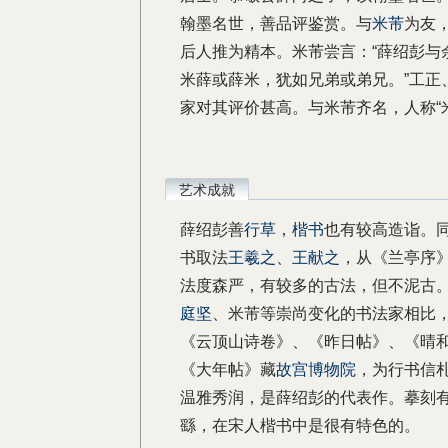
翰墨名世，善品评鉴赏。与
米芾
为友
后人推为精本。米芾尝言：“薛绍彭与
米薛或薛米，犹如兄弟或弟兄。”工正
家对其评价甚高。与米芾齐名，人称“
艺术成就
薛绍彭善
行草
，
楷书
也有较高造诣。
书取法
王羲之
、
王献之
，从《兰亭序
法度森严，有较多的古法，但不泥古
庭坚
、米芾等崇尚变化的书法家相比
《云顶山诗卷》、《昨日帖》、《晴和
《大年帖》藏
故宫博物院
，为行书信
温雅秀润，是薛绍彭的代表作。摹刻
繇，在宋人楷书中是很有特色的。