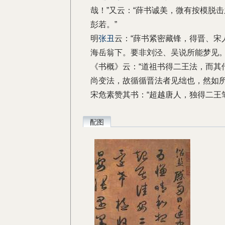
哉！”又云：“薛书诚美，微有按模脱
彭若。”
明
张丑
云：“薛书紧密藏锋，得晋、宋
海岳翁下。要非刘泾、吴说所能梦见。
《书概》云：“道祖书得二王法，而其
尚变法，故循循晋法者见绌也，然如所
宋危素赞其书：“超越唐人，独得二王
配图