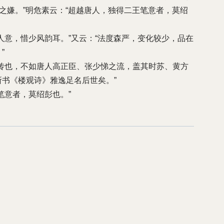
击之嫌。”明危素云：“超越唐人，独得二王笔意者，莫绍
人意，惜少风韵耳。”又云：“法度森严，变化较少，品在
”
传也，不如唐人高正臣、张少悌之流，盖其时苏、黄方
书《楼观诗》雅逸足名后世矣。”
笔意者，莫绍彭也。”