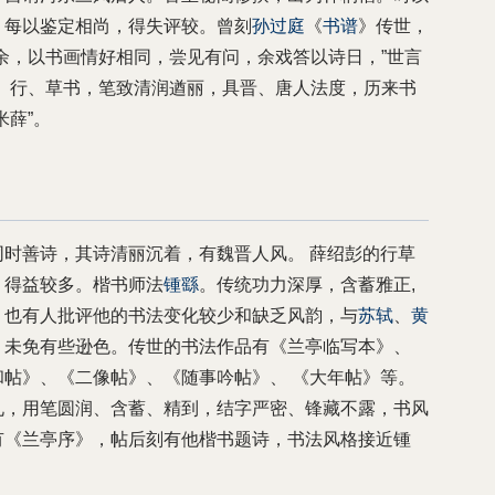
，每以鉴定相尚，得失评较。曾刻
孙过庭
《
书谱
》传世，
余，以书画情好相同，尝见有问，余戏答以诗日，”世言
、行、草书，笔致清润遒丽，具晋、唐人法度，历来书
米薛”。
同时善诗，其诗清丽沉着，有魏晋人风。 薛绍彭的行草
》得益较多。楷书师法
锺繇
。传统功力深厚，含蓄雅正,
。也有人批评他的书法变化较少和缺乏风韵，与
苏轼
、
黄
，未免有些逊色。传世的书法作品有《兰亭临写本》、
帖》、《二像帖》、《随事吟帖》、 《大年帖》等。
札，用笔圆润、含蓄、精到，结字严密、锋藏不露，书风
有《兰亭序》，帖后刻有他楷书题诗，书法风格接近锺