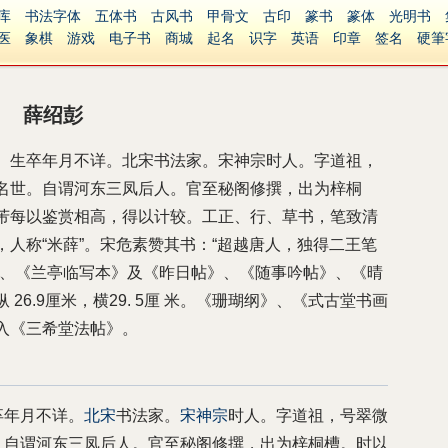
库
书法字体
五体书
古风书
甲骨文
古印
篆书
篆体
光明书
医
象棋
游戏
电子书
商城
起名
识字
英语
印章
签名
硬筆
障碍
繁體版
薛绍彭
。生卒年月不详。北宋书法家。宋神宗时人。字道祖，
名世。自谓河东三凤后人。官至秘阁修撰，出为梓桐
芾每以鉴赏相高，得以计较。工正、行、草书，笔致清
人称“米薛”。宋危素赞其书：“超越唐人，独得二王笔
》、《兰亭临写本》及《昨日帖》、《随事吟帖》、《晴
6.9厘米，横29. 5厘 米。《珊瑚纲》、《式古堂书画
入《三希堂法帖》。
卒年月不详。
北宋
书法家。
宋神宗
时人。字道祖，号翠微
。自谓河东三凤后人。官至秘阁修撰，出为梓桐槽。时以