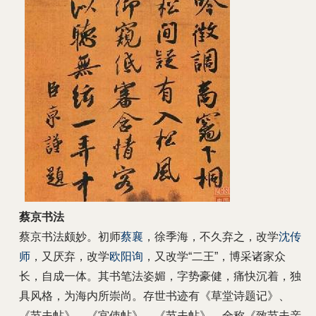
蔡京书法
蔡京
书法颇妙。初师
蔡襄
，徐季海，不久弃之，改学
沈传
师
，又厌弃，改学
欧阳询
，又改学“二王”，博采诸家众
长，自成一体。其书笔法姿媚，字势豪健，痛快沉着，独
具风格，为海内所崇尚。存世书迹有《草堂诗题记》、
《节夫帖》、《宫使帖》。《节夫帖》，全称《致节夫亲