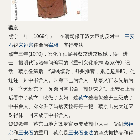
蔡京
熙宁二年（1069年），在满朝保守派大臣的反对中，
王安
石
被
宋神宗
任命为
宰相
，实行变法；
熙宁三年(1070)
，兴化军仙游县蔡京进京应试，得中进
士。据明代弘治年间编写的《重刊兴化府志·蔡京传》记
载，蔡京登第后，“调钱塘尉，舒州推官，累迁起居郎。使
辽还，拜中书舍人。时弟卞已为舍人，故事入官以先后为
序，卞乞斑京下，兄弟同掌书命，朝廷荣之”。
王安石上台
后看中了蔡卞，收做了女婿，这
蔡卞
连着就连升三级成了
中书舍人。弟弟升了当然要拉哥哥一把，蔡京出史大辽应
对得体，回来成了中书舍人。
短短数年，蔡京由地方政府官员变成朝中大臣，受到
宋神
宗
和
王安石
的重用。
蔡京是
王安石变法
的坚决拥护者和得