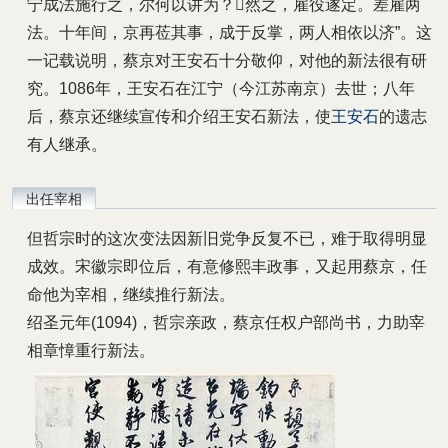
宁成法施行之，尔何以讲为？然之，雇役遂定。差雇两
法。十年间，京再莅其事，成于反掌，两人相依以济”。这
一记载说明，蔡京对王安石十分敬仰，对他的新法很有研
究。1086年，王安石在江宁（今江苏南京）去世；八年
后，蔡京还继续宣传和介绍王安石新法，使
王安石
的遗志
有人继承。
出任宰相
但哲宗时的这次变法因新旧党争反复不已，难于取得明显
成效。宋徽宗即位后，有意修熙丰政事，又起用蔡京，任
命他为宰相，继续推行新法。
绍圣元年(1094)，哲宗亲政，蔡京任权户部尚书，力助宰
相章慞重行新法。