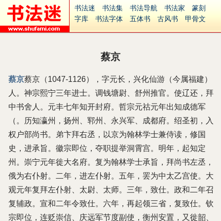
书法迷
书法集
书法导航
书法家
篆刻
字库
书法字体
五体书
古风书
甲骨文
古印
篆书
篆体
光明书
集美书
33书法
毛笔字
钢笔字
多体书
花鸟字
書法视频
集字
字形
大字
篆刻之家
字源
国学
蔡京
古籍
中医
象棋
游戏
电子书
商城
起名
识字
英语
印章
签名
硬筆字
蔡京
蔡京（1047-1126），字元长，兴化仙游（今属福建）
字体下载
免费字体
中文字体
英文字体
人。神宗熙宁三年进士。调钱塘尉、舒州推官。使辽还，拜
Ai矢量
P图宝
南无阿弥陀佛
意见反馈
安全网站
捐赠
繁體版
中书舍人。元丰七年知开封府。哲宗元祜元年出知成德军
（。历知瀛州，扬州、郓州、永兴军、成都府。绍圣初，入
权户部尚书。弟卞拜右丞，以京为翰林学士兼侍读，修国
史，进承旨。徽宗即位，夺职提举洞霄宫。明年，起知定
州。崇宁元年徙大名府。复为翰林学士承旨，拜尚书左丞，
俄为右仆射。二年，进左仆射。五年，罢为中太乙宫使。大
观元年复拜左仆射、太尉、太师。三年，致仕。政和二年召
复辅政。宣和二年令致仕。六年，再起领三省，复致仕。钦
宗即位，连贬崇信、庆远军节度副使，衡州安置，又徙韶、