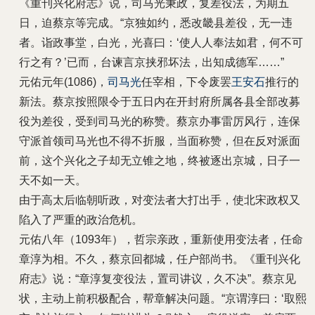
《重刊兴化府志》说，司马光秉政，复差役法，为期五
日，迫蔡京等完成。“京独如约，悉改畿县差役，无一违
者。诣政事堂，白光，光喜曰：‘使人人奉法如君，何不可
行之有？’已而，台谏言京挟邪坏法，出知成德军……”
元佑元年(1086)，
司马光
任宰相，下令废罢
王安石
推行的
新法。蔡京按照限令于五日内在开封府所属各县全部改募
役为差役，受到司马光的称赞。
蔡京办事雷厉风行，连保
守派首领司马光也不得不折服，当面称赞，但在反对派面
前，这个兴化之子却无立锥之地，终被逐出京城，日子一
天不如一天。
由于高太后临朝听政，对变法者大打出手，使北宋政权又
陷入了严重的政治危机。
元佑八年（1093年），哲宗亲政，重新使用变法者，任命
章淳为相。不久，蔡京回都城，任户部尚书。《重刊兴化
府志》说：“章淳复变役法，置司讲议，久不决”。蔡京见
状，主动上前积极配合，帮章解决问题。“京谓淳曰：‘取熙