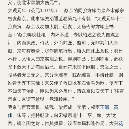
义，使北宋皇朝大伤元气。
大观元年（公元1107年），蔡京的同乡方轸向皇帝宋徽宗
告发蔡京。此事续资治通鉴卷第九十有载：“大观元年十二
月庚寅，蔡京以功加太尉。己亥，太庙斋郎方轸上书
言：‘蔡京睥睨社稷，内怀不道，专以绍述之说为自媒之
计，内而执政、侍从，外而帅匠、监司，无非其门人亲
戚。京每有奏请，尽作御笔行出，语人曰此上意也；明日
不行，又语人曰京实启之也。善则称己，过则称君，必欲
陛下敛天下之怨而后已。自元符末陛下嗣服，忠义之士，
投匦者无日无之。京分为邪等，黥配编置，不齿仕籍，则
谁肯为陛下言哉！京又使子攸日以花石禽鸟为献，使陛下
不知天下治乱。臣以为京必反也，请诛京以安天下！’诏宣
示京，京请下轸狱，竟流岭南。”
蔡京与宦官童贯、杨戬、梁师成、李彦，权臣
王黼
、
高
俅
、朱等，把持朝政，向宋徽宗进“丰、亨、豫、大”之
言，竭全国之财，供其挥霍。设应奉局和造作局，大兴
花