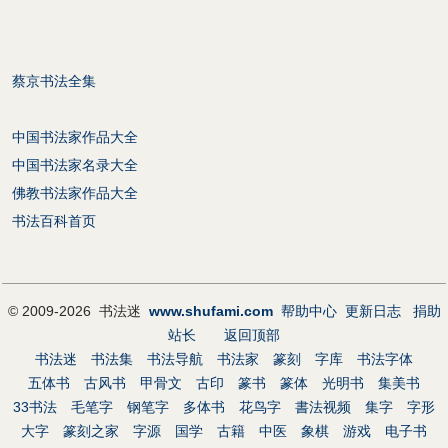
蔡京书法全集
中国书法家作品大全
中国书法家名录大全
佛教书法家作品大全
书法百科首页
© 2009-2026 书法迷
www.shufami.com
帮助中心
更新日志
捐助
站长
返回顶部
书法迷
书法集
书法导航
书法家
篆刻
字库
书法字体
五体书
古风书
甲骨文
古印
篆书
篆体
光明书
集美书
33书法
毛笔字
钢笔字
多体书
花鸟字
書法视频
集字
字形
大字
篆刻之家
字源
国学
古籍
中医
象棋
游戏
电子书