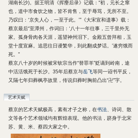
湖南长沙)。
据王明清《挥麈后录》记载：“初，元长之窜
也，道中市食饮之物，皆不肯售，至于辱骂，无所不至。
乃叹曰：‘京失人心，一至于此。’”《大宋宣和遗事》载：
蔡京最后“至潭州，作词曰：‘八十一年往事，三千里外无
家。孤身骨肉各天涯，遥望神州泪下。金殿五曾拜相，玉
堂十度宣麻。追思往日谩繁华，到此翻成梦话。’遂穷饿而
死。”
蔡京八十岁的时候被宋钦宗当作“替罪羊”贬谪到岭南，途
中活活饿死于长沙。35年后蔡京与
岳飞
等同一诏书平反，
又隔七年归葬枫亭故里，传说归葬时胸前凸出“卍”字。
艺术天赋
蔡京的艺术天赋极高，素有才子之称，在
书法
、诗词、散
文等各个艺术领域均有辉煌表现。他的书法，跻身于北宋
苏、黄、米、蔡四大家之中。