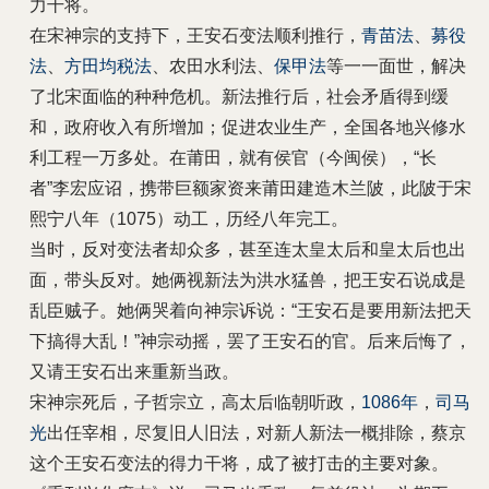
力干将。
在宋神宗的支持下，王安石变法顺利推行，
青苗法
、
募役
法
、
方田均税法
、农田水利法、
保甲法
等一一面世，解决
了北宋面临的种种危机。新法推行后，社会矛盾得到缓
和，政府收入有所增加；促进农业生产，全国各地兴修水
利工程一万多处。在莆田，就有侯官（今闽侯），“长
者”李宏应诏，携带巨额家资来莆田建造木兰陂，此陂于宋
熙宁八年（1075）动工，历经八年完工。
当时，反对变法者却众多，甚至连太皇太后和皇太后也出
面，带头反对。她俩视新法为洪水猛兽，把王安石说成是
乱臣贼子。她俩哭着向神宗诉说：“王安石是要用新法把天
下搞得大乱！”神宗动摇，罢了王安石的官。后来后悔了，
又请王安石出来重新当政。
宋神宗死后，子哲宗立，高太后临朝听政，
1086年
，
司马
光
出任宰相，尽复旧人旧法，对新人新法一概排除，蔡京
这个王安石变法的得力干将，成了被打击的主要对象。