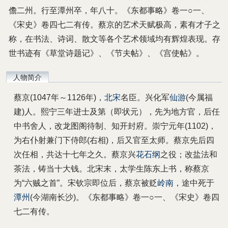
儋二州。行至潭州卒，年八十。《东都事略》卷一○一、
《宋史》卷四七二有传。蔡京的艺术天赋极高，素有才子之
称，在书法、诗词、散文等各个艺术领域均有辉煌表现。存
世书迹有《草堂诗题记》、《节夫帖》、《宫使帖》。
人物简介
蔡京(1047年～1126年)，
北宋
名臣。
兴化军
仙游
(今属福
建)人。熙宁三年进士及第（即状元），先为地方官，后任
中书舍人，改龙图阁待制、知开封府。崇宁元年(1102)，
为右仆射兼门下侍郎(右相)，后又官至太师。蔡京先后四
次任相，共达十七年之久。蔡京兴
花石纲
之役；改盐法和
茶法，铸当十大钱。北宋末，太学生陈东上书，称蔡京
为“六贼之首”。宋钦宗即位后，蔡京被贬
岭南
，途中死于
潭州
(今湖南长沙)。《东都事略》卷一○一、《宋史》卷四
七二有传。