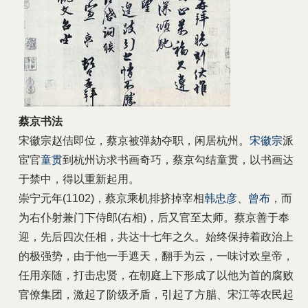
蔡京书法
宋徽宗赵佶即位，蔡京被弹劾夺职，闲居杭州。
宋徽宗
派
宦官
童贯
到杭州访求书画奇巧，蔡京勾结童贯，以书画达
于禁中，得以重新起用。
崇宁元年(1102)，蔡京乘机排挤掉宰相
韩忠彦
、
曾布
，而
为右仆射兼门下侍郎(右相)，后又官至太师。蔡京善于奉
迎，先后四次任相，共达十七年之久。始终保持着政治上
的极强势，由于他一手遮天，翻手为云，一味讨欢皇帝，
任用亲随，打击忠贤，在朝庭上下形成了以他为首的腐败
官僚集团，激起了阶级矛盾，引起了方腊、宋江等农民起