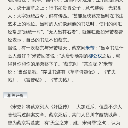
人，议于庙堂之上；行书如贵胄公子，意气赫奕，光彩射
人；大字冠绝占今，鲜有俦匹。”甚能反映蔡京当时在书法
艺术上的地位。
当时的人们谈到他的书法时，使用的词汇
经常是“冠绝一时”、“无人出其右者”，就连狂傲如米芾都曾
经表示，自己的书法不如蔡京。
据说，有一次蔡京与米芾聊天，蔡京问
米芾
：“当今书法什
么人最好？”米芾回答说：“从唐朝晚期的
柳公权
之后，就
得算你和你的弟弟蔡卞了。”蔡京问：“其次呢？”米芾
说：“当然是我。”存世书迹有《草堂诗题记》、《节夫
帖》、《宫使帖》、《节夫帖》。
相关评价
《宋史》将蔡京列入《奸臣传》，大加贬斥。但是不少人
替他写过翻案文章。蔡京死后，其门人吕川卞醵钱以葬，
曾为蔡京写墓志，有“天宝之末，姚、宋何罪”之句，认为