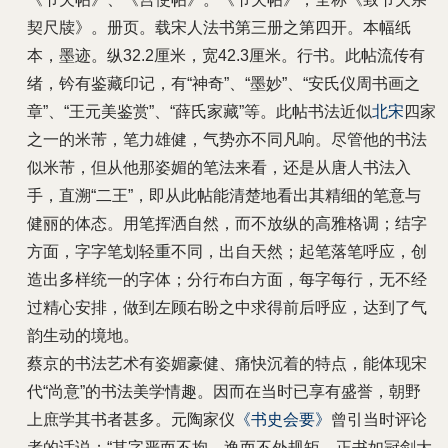
契尺牍》。册页。载宋人法书第三册之第四开。本幅纸
本，墨迹。纵32.2厘米，宽42.3厘米。行书。此帖流传有
绪，钤有鉴藏印记，有“神奇”、“墨妙”、“安氏仪周书画之
章”、“王元美鉴赏”、“薛氏家藏”等。此帖书法近似
北宋
四家
之一的米芾，笔力雄健，气势亦不同凡响。尽管他的书法
似米芾，但从他那姿媚的笔法来看，还是从唐人书法入
手，直溯“二王”，即从此帖能清楚地看出其精细的笔意与
健丽的体态。用笔挥洒自然，而不放纵的高雅格调；结字
方面，字字笔划轻重不同，出自天然；起笔落笔呼应，创
造出多样统一的字体；分行布白方面，每字每行，无不经
过精心安排，做到左顾右盼之中求得前后呼应，达到了气
韵生动的境地。
蔡京的书法艺术有姿媚豪健、痛快沉着的特点，能体现宋
代“尚意”的书法美学情趣。因而在当时已享有盛誉，朝野
上庶学其书者甚多。元陶家仪
《书史会要》
曾引当时评论
者的话说；“其字严而不拘，逸而不外规矩，正书如冠剑大