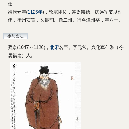
仕。
靖康元年(
1126年
)，钦宗即位，连贬崇信、庆远军节度副
使，衡州安置，又徙韶、儋二州。行至潭州卒，年八十。
参与变法
蔡京(1047～1126)，
北宋
名臣。字元常。
兴化军仙游（今
属福建）人。