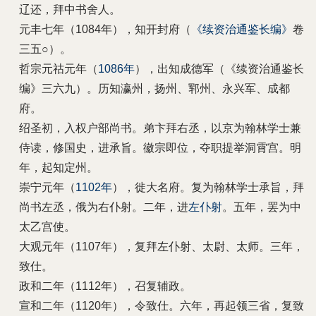
辽还，拜中书舍人。
元丰七年（1084年），知开封府（
《续资治通鉴长编》
卷
三五○）。
哲宗元祜元年（
1086年
），出知成德军（《续资治通鉴长
编》三六九）。历知瀛州，扬州、郓州、永兴军、成都
府。
绍圣初，入权户部尚书。弟卞拜右丞，以京为翰林学士兼
侍读，修国史，进承旨。徽宗即位，夺职提举洞霄宫。明
年，起知定州。
崇宁元年（
1102年
），徙大名府。复为翰林学士承旨，拜
尚书左丞，俄为右仆射。二年，进
左仆射
。五年，罢为中
太乙宫使。
大观元年（1107年），复拜左仆射、太尉、太师。三年，
致仕。
政和二年（1112年），召复辅政。
宣和二年（1120年），令致仕。六年，再起领三省，复致