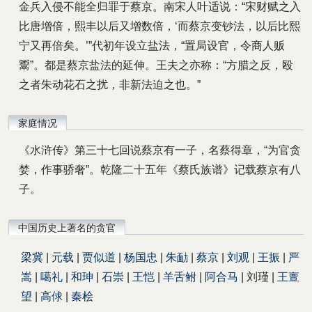
金兵入侵不能全归罪于蔡京。南宋人叶适说：“宋财赋之入
比唐增倍，熙丰以后又增数倍，‘而蔡京变钞法，以后比熙
宁又再倍矣。’”代初年设立盐法，“置局设官，令商人贩
鬻”。都是蔡京盐法的延伸。王夫之亦称：“方腊之反，殴
之者朱动花石之扰，非新法迫之也。”
家庭情况
《水浒传》第三十七回说蔡京有一子，名蔡得章，“为官贪
婪，作事骄奢”。乾隆二十五年《蔡氏族谱》记载蔡京有八
子。
中国历史上著名的贪官
梁冀
|
元载
|
贾似道
|
杨国忠
|
朱勔
|
蔡京
|
刘观
|
王振
|
严
嵩
|
噶礼
|
和珅
|
石崇
|
王恺
|
羊舌鲋
|
阿合马
| 刘瑾 |
王亶
望
|
高俅
|
秦桧