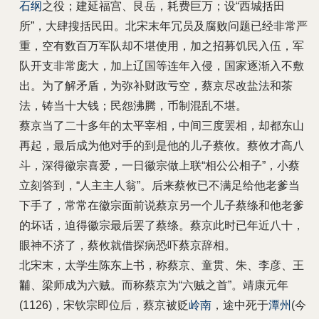
石纲
之役；建延福宫、艮岳，耗费巨万；设“西城括田
所”，大肆搜括民田。北宋末年冗员及腐败问题已经非常严
重，空有数百万军队却不堪使用，加之招募饥民入伍，军
队开支非常庞大，加上辽国等连年入侵，国家逐渐入不敷
出。为了解矛盾，为弥补财政亏空，
蔡京
尽改盐法和茶
法，铸当十大钱；民怨沸腾，币制混乱不堪。
蔡京当了二十多年的太平宰相，中间三度罢相，却都东山
再起，最后成为他对手的到是他的儿子蔡攸。蔡攸才高八
斗，深得徽宗喜爱，一日徽宗做上联“相公公相子”，小蔡
立刻答到，“人主主人翁”。后来
蔡攸已不满足给他老爹当
下手了，常常在徽宗面前说蔡京另一个儿子蔡绦和他老爹
的坏话，迫得徽宗最后罢了蔡绦。蔡京此时已年近八十，
眼神不济了，蔡攸就借探病恐吓蔡京辞相。
北宋末，太学生陈东上书，称蔡京、童贯、朱、李彦、王
黼、梁师成为六贼。而称蔡京为“六贼之首”。靖康元年
(1126)，宋钦宗即位后，蔡京被贬
岭南
，途中死于
潭州
(今