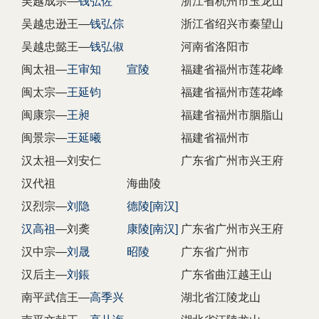
吴越成宗—
钱弘佐
浙江省杭州市玉龙山
吴越忠逊王—
钱弘倧
浙江省绍兴市秦望山
吴越忠懿王—
钱弘俶
河南省洛阳市
闽太祖—
王审知
宣陵
福建省福州市莲花峰
闽太宗—
王延钧
福建省福州市莲花峰
闽康宗—
王昶
福建省福州市胭脂山
闽景宗—
王延曦
福建省福州市
汉太祖—刘安仁
广东省广州市兴王府
汉代祖
海曲陵
汉烈宗—
刘隐
德陵[南汉]
汉高祖
—刘䶮
康陵[南汉]
广东省广州市兴王府
汉中宗—
刘晟
昭陵
广东省广州市
汉后主—
刘鋹
广东省曲江越王山
南平武信王—
高季兴
湖北省江陵龙山