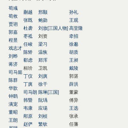
荀彧
蒯越
邢颙
孙礼
荀攸
张既
鲍勋
王观
贾诩
杜袭
刘放[三国人物]
高堂隆
郭嘉
枣祗
刘资
牵招
程昱
任峻
梁习
徐邈
戏志才
陈矫
温恢
胡质
刘晔
郗虑
郑浑
王昶
蒋济
桓玠
卫凯
戴陵
司马懿
丁仪
刘廙
郭湛
陈群
丁廙
徐干
薛洪
华歆
司马朗
陈琳[三国]
董蒙
钟鹞
韩暨
阮瑀
傅异
满宠
韦康
应瑒
王选
董昭
邴原
刘桢
张承
王朗
赵俨
繁钦
任藩