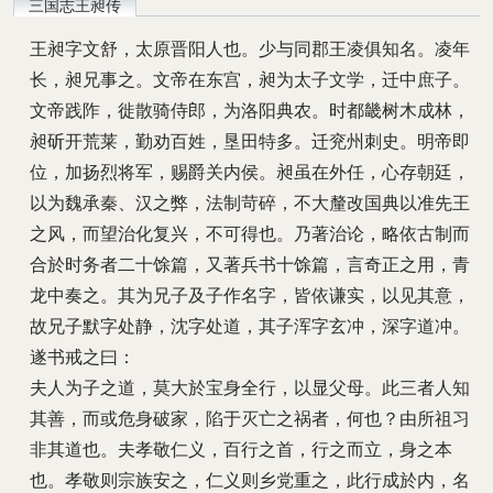
三国志王昶传
王昶字文舒，太原晋阳人也。少与同郡王凌俱知名。凌年
长，昶兄事之。文帝在东宫，昶为太子文学，迁中庶子。
文帝践阼，徙散骑侍郎，为洛阳典农。时都畿树木成林，
昶斫开荒莱，勤劝百姓，垦田特多。迁兖州刺史。明帝即
位，加扬烈将军，赐爵关内侯。昶虽在外任，心存朝廷，
以为魏承秦、汉之弊，法制苛碎，不大釐改国典以准先王
之风，而望治化复兴，不可得也。乃著治论，略依古制而
合於时务者二十馀篇，又著兵书十馀篇，言奇正之用，青
龙中奏之。其为兄子及子作名字，皆依谦实，以见其意，
故兄子默字处静，沈字处道，其子浑字玄冲，深字道冲。
遂书戒之曰：
夫人为子之道，莫大於宝身全行，以显父母。此三者人知
其善，而或危身破家，陷于灭亡之祸者，何也？由所祖习
非其道也。夫孝敬仁义，百行之首，行之而立，身之本
也。孝敬则宗族安之，仁义则乡党重之，此行成於内，名