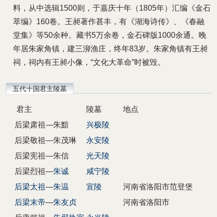
料，从中选辑1500则，于嘉庆十年（1805年）汇编《金石
萃编》160卷。王昶著作甚丰，有《湖海诗传》、《春融
堂集》等50余种。藏书5万余卷，金石碑版1000余通。晚
年居朱家角镇，建三泖渔庄，终年83岁。朱家角镇有王昶
祠，祠内有王昶小像，“文化大革命”时被毁。
五代十国君主陵墓
君主
陵墓
地点
后梁肃祖—朱黯
兴极陵
后梁敬祖—朱茂琳
永安陵
后梁宪祖—朱信
光天陵
后梁烈祖—
朱诚
咸宁陵
后梁太祖
—
朱温
宣陵
河南省洛阳市范登堡
后梁末帝
—
朱友贞
河南省洛阳市