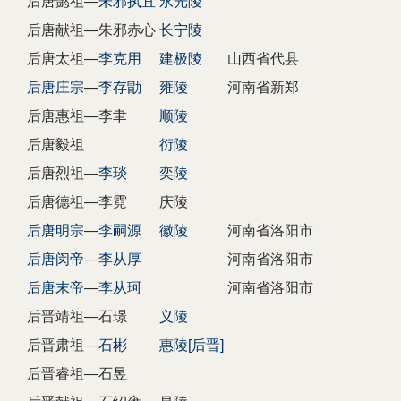
后唐懿祖—
朱邪执宜
永光陵
后唐献祖—朱邪赤心
长宁陵
后唐太祖—
李克用
建极陵
山西省代县
后唐庄宗
—
李存勖
雍陵
河南省新郑
后唐惠祖—李聿
顺陵
后唐毅祖
衍陵
后唐烈祖—
李琰
奕陵
后唐德祖—李霓
庆陵
后唐明宗
—
李嗣源
徽陵
河南省洛阳市
后唐闵帝
—
李从厚
河南省洛阳市
后唐末帝
—
李从珂
河南省洛阳市
后晋靖祖—石璟
义陵
后晋肃祖—
石彬
惠陵[后晋]
后晋睿祖—石昱