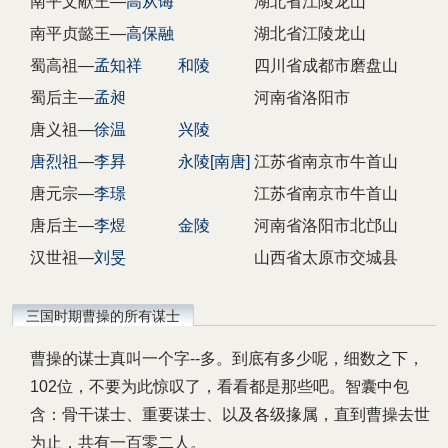
南平文献王—
高从诲
湖北省江陵龙山
南平贞懿王—
高保融
湖北省江陵龙山
蜀高祖—
孟知祥
和陵
四川省成都市磨盘山
蜀后主—
孟昶
河南省洛阳市
唐义祖—
徐温
兴陵
唐烈祖
—
李昪
永陵[南唐]
江苏省南京市牛首山
唐元宗—
李璟
江苏省南京市牛首山
唐后主—
李煜
金陵
河南省洛阳市北邙山
汉世祖—
刘旻
山西省太原市交城县
三国时期曹操的所有谋士
曹操的谋士真叫一个字--多。到底有多少呢，细数之下，
102位，不要为此惊叹了，看看都是那些吧。智囊中包
含：骨干谋士、重要谋士、以及各级掾属，直到曹操去世
为止，共有一百零二人。