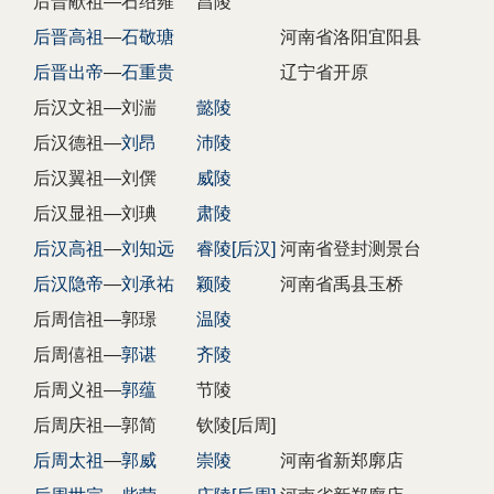
后晋献祖—石绍雍
昌陵
后晋高祖
—
石敬瑭
河南省洛阳宜阳县
后晋出帝
—
石重贵
辽宁省开原
后汉文祖—刘湍
懿陵
后汉德祖—
刘昂
沛陵
后汉翼祖—刘僎
威陵
后汉显祖—刘琠
肃陵
后汉高祖
—
刘知远
睿陵[后汉]
河南省登封测景台
后汉隐帝
—
刘承祐
颖陵
河南省禹县玉桥
后周信祖—郭璟
温陵
后周僖祖—
郭谌
齐陵
后周义祖—
郭蕴
节陵
后周庆祖—郭简
钦陵[后周]
后周太祖
—
郭威
崇陵
河南省新郑廓店