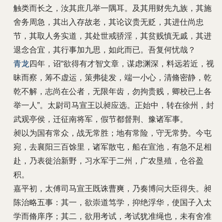
触类而长之，汝其庶几举一隅耳。及其用财先九族，其施
舍务周急，其出入存故老，其论议贵无贬，其进仕尚忠
节，其取人务实道，其处世戒骄淫，其贫贱慎无戚，其进
退念合宜，其行事加九思，如此而已。吾复何忧哉？
青龙
四年，诏“欲得有才智文章，谋虑渊深，料远若近，视
昧而察，筹不虚运，策弗徒发，端一小心，清脩密静，乾
乾不解，志尚在公者，无限年齿，勿拘贵贱，卿校已上各
举一人”。太尉司马宣王以昶应选。正始中，转在徐州，封
武观亭侯，迁征南将军，假节都督荆、豫诸军事。
昶以为国有常众，战无常胜；地有常险，守无常势。今屯
宛，去襄阳三百馀里，诸军散屯，船在宣池，有急不足相
赴，乃表徙治新野，习水军于二州，广农垦殖，仓谷盈
积。
嘉平初，太傅司马宣王既诛曹爽，乃奏博问大臣得失。昶
陈治略五事：其一，欲崇道笃学，抑绝浮华，使国子入太
学而脩庠序；其二，欲用考试，考试犹准绳也，未有舍准