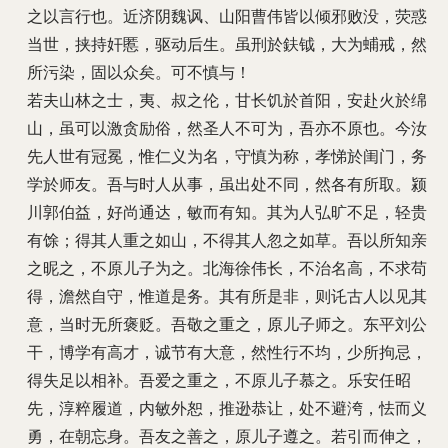
之以言行也。近济阴魏讽、山阳曹伟皆以倾邪败没，荧惑
当世，挟持奸慝，驱动后生。虽刑於鈇钺，大为蜅戒，然
所污染，固以众矣。可不慎与！
若夫山林之士，夷、叔之伦，甘长饥於首阳，安赴火於绵
山，虽可以激贪励俗，然圣人不可为，吾亦不原也。今汝
先人世有冠冕，惟仁义为名，守慎为称，孝悌於闺门，务
学於师友。吾与时人从事，虽出处不同，然各有所取。颍
川郭伯益，好尚通达，敏而有知。其为人弘旷不足，轻贵
有馀；得其人重之如山，不得其人忽之如草。吾以所知亲
之昵之，不原儿子为之。北海徐伟长，不治名高，不求苟
得，澹然自守，惟道是务。其有所是非，则讬古人以见其
意，当时无所褒贬。吾敬之重之，原儿子师之。东平刘公
干，博学有高才，诚节有大意，然性行不均，少所拘忌，
得失足以相补。吾爱之重之，不原儿子慕之。乐安任昭
先，淳粹履道，内敏外恕，推逊恭让，处不避洿，怯而义
勇，在朝忘身。吾友之善之，原儿子遵之。若引而伸之，