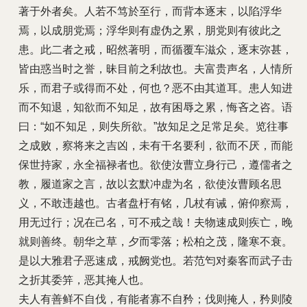
著于外者矣。人若不笃於至行，而背本逐末，以陷浮华
焉，以成朋党焉；浮华则有虚伪之累，朋党则有彼此之
患。此二者之戒，昭然著明，而循覆车滋众，逐末弥甚，
皆由惑当时之誉，昧目前之利故也。夫富贵声名，人情所
乐，而君子或得而不处，何也？恶不由其道耳。患人知进
而不知退，知欲而不知足，故有困辱之累，悔吝之咨。语
曰：“如不知足，则失所欲。”故知足之足常足矣。览往事
之成败，察将来之吉凶，未有干名要利，欲而不厌，而能
保世持家，永全福禄者也。欲使汝曹立身行己，遵儒者之
教，履道家之言，故以玄默冲虚为名，欲使汝曹顾名思
义，不敢违越也。古者盘杅有铭，几杖有诫，俯仰察焉，
用无过行；况在己名，可不戒之哉！夫物速成则疾亡，晚
就则善终。朝华之草，夕而零落；松柏之茂，隆寒不衰。
是以大雅君子恶速成，戒阙党也。若范匄对秦客而武子击
之折其委笄，恶其掩人也。
夫人有善鲜不自伐，有能者寡不自矜；伐则掩人，矜则陵