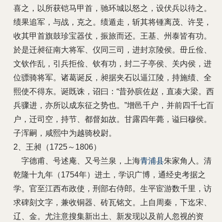
喜之，以所获铠马甲首，驰环城以怒之，设伏兵以待之。
绩果追军，与战，克之。绩遁走，斩其将锺离茂、许旻，
收其甲首旗鼓珍宝器仗，振旅而还。王基、州泰皆有功。
於是迁昶征南大将军、仪同三司，进封京陵侯。毌丘俭、
文钦作乱，引兵拒俭、钦有功，封二子亭侯、关内侯，进
位骠骑将军。诸葛诞反，昶据夹石以逼江陵，持施绩、全
熙使不得东。诞既诛，诏曰：“昔孙膑佐赵，直凑大梁。西
兵骤进，亦所以成东征之势也。”增邑千户，并前四千七百
户，迁司空，持节、都督如故。甘露四年薨，谥曰穆侯。
子浑嗣，咸熙中为越骑校尉。
2、王昶（1725～1806）
字德甫、号述庵、又号兰泉，上海
青浦县
朱家角人。清
乾隆十九年（1754年）进土，学识广博，通经史考据之
学。官至江西布政使，刑部右侍郎。生平宦游数千里，访
求碑刻文字，兼收铜器、砖瓦铭文。上自周秦，下迄宋、
辽、金。尤注意搜集新出土、新发现以及前人忽视的资