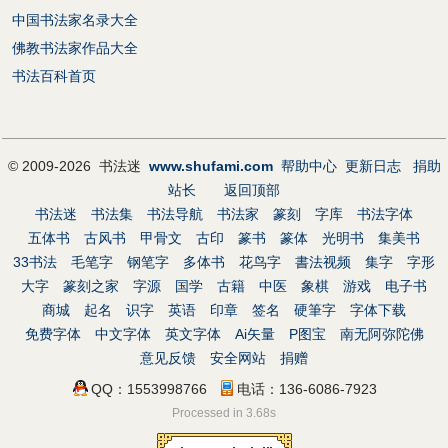
中国书法家名录大全
佛教书法家作品大全
书法百科首页
© 2009-2026 书法迷
www.shufami.com
帮助中心
更新日志
捐助
站长
返回顶部
书法迷
书法集
书法导航
书法家
篆刻
字库
书法字体
五体书
古风书
甲骨文
古印
篆书
篆体
光明书
集美书
33书法
毛笔字
钢笔字
多体书
花鸟字
書法视频
集字
字形
大字
篆刻之家
字源
国学
古籍
中医
象棋
游戏
电子书
商城
起名
识字
英语
印章
签名
硬筆字
字体下载
免费字体
中文字体
英文字体
Ai矢量
P图宝
南无阿弥陀佛
意见反馈
安全网站
捐赠
QQ：1553998766
电话：136-6086-7923
Processed in 3.68s