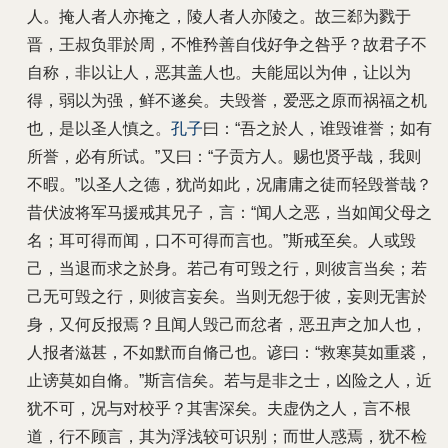
人。掩人者人亦掩之，陵人者人亦陵之。故三郄为戮于
晋，王叔负罪於周，不惟矜善自伐好争之咎乎？故君子不
自称，非以让人，恶其盖人也。夫能屈以为伸，让以为
得，弱以为强，鲜不遂矣。夫毁誉，爱恶之原而祸福之机
也，是以圣人慎之。
孔子
曰：“吾之於人，谁毁谁誉；如有
所誉，必有所试。”又曰：“子贡方人。赐也贤乎哉，我则
不暇。”以圣人之德，犹尚如此，况庸庸之徒而轻毁誉哉？
昔伏波将军马援戒其兄子，言：“闻人之恶，当如闻父母之
名；耳可得而闻，口不可得而言也。”斯戒至矣。人或毁
己，当退而求之於身。若己有可毁之行，则彼言当矣；若
己无可毁之行，则彼言妄矣。当则无怨于彼，妄则无害於
身，又何反报焉？且闻人毁己而忿者，恶丑声之加人也，
人报者滋甚，不如默而自脩己也。谚曰：“救寒莫如重裘，
止谤莫如自脩。”斯言信矣。若与是非之士，凶险之人，近
犹不可，况与对校乎？其害深矣。夫虚伪之人，言不根
道，行不顾言，其为浮浅较可识别；而世人惑焉，犹不检