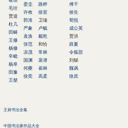
崔琰
娄圭
路粹
傅干
毛玠
许攸
徐宣
侯生
贾逵
郭淮
卫瑧
荀悦
杜几
严象
卢毓
成公英
田畴
袁涣
戴乾
贾洪
王修
张范
和恰
薛夏
杨修
凉茂
常林
令狐邵
辛毗
国渊
裴潜
刘馝
杨阜
何夔
崔林
魏讽
田豫
徐奕
高柔
徐庶
王桀
王昶书法全集
中国书法家作品大全