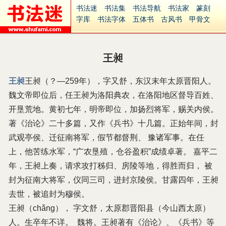
书法迷
书法集
书法导航
书法家
篆刻
字库
书法字体
五体书
古风书
甲骨文
古印
篆书
篆体
光明书
集美书
33书法
毛笔字
钢笔字
多体书
花鸟字
書法视频
集字
字形
大字
篆刻之家
字源
国学
王昶
古籍
中医
象棋
游戏
电子书
商城
起名
识字
英语
印章
签名
硬筆字
王昶
王昶（？—259年），字又舒，东汉末年太原晋阳人。
字体下载
免费字体
中文字体
英文字体
魏文帝即位后，任王昶为洛阳典农，在洛阳地区督导百姓、
Ai矢量
P图宝
南无阿弥陀佛
意见反馈
安全网站
捐赠
繁體版
开垦荒地。黄初七年，明帝即位，加扬烈将军，赐关内侯。
著《治论》二十多篇，又作《兵书》十几篇。正始年间，封
武观亭侯、迁征南将军，假节都督荆、 豫诸军事。在任
上，他苦练水军，“广农垦殖，仓谷盈积”成绩卓著。 嘉平二
年，王昶上奏，请求攻打秭归、房陵等地，得胜而归， 被
封为征南大将军，仪同三司，进封京陵侯。甘露四年，王昶
去世，被追封为穆侯。
王昶（chǎng）， 字文舒，太原郡晋阳县（今山西太原）
人。生卒年不详。 魏将。王昶著有《治论》、《兵书》等