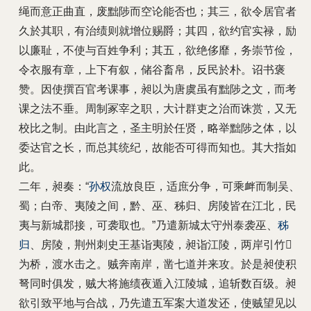
绳而意正曲直，废黜陟而空论能否也；其三，欲令居官者
久於其职，有治绩则就增位赐爵；其四，欲约官实禄，励
以廉耻，不使与百姓争利；其五，欲绝侈靡，务崇节俭，
令衣服有章，上下有叙，储谷畜帛，反民於朴。诏书褒
赞。因使撰百官考课事，昶以为唐虞虽有黜陟之文，而考
课之法不垂。周制冢宰之职，大计群吏之治而诛赏，又无
校比之制。由此言之，圣主明於任贤，略举黜陟之体，以
委达官之长，而总其统纪，故能否可得而知也。其大指如
此。
二年，昶奏：“
孙权
流放良臣，适庶分争，可乘衅而制吴、
蜀；白帝、夷陵之间，黔、巫、秭归、房陵皆在江北，民
夷与新城郡接，可袭取也。”乃遣新城太守州泰袭巫、
秭
归
、房陵，荆州刺史王基诣夷陵，昶诣江陵，两岸引竹
为桥，渡水击之。贼奔南岸，凿七道并来攻。於是昶使积
弩同时俱发，贼大将施绩夜遁入江陵城，追斩数百级。昶
欲引致平地与合战，乃先遣五军案大道发还，使贼望见以