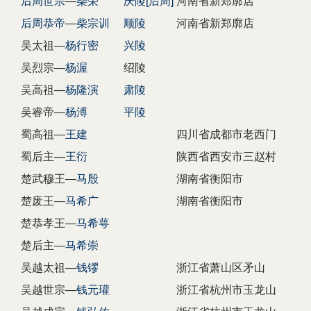
后周世宗
—
柴荣
庆陵[后周]
河南省新郑廓店
后周恭帝
—
柴宗训
顺陵
河南省新郑廓店
吴太祖—
杨行密
兴陵
吴烈宗—
杨渥
绍陵
吴高祖—
杨隆演
肃陵
吴睿帝—
杨溥
平陵
蜀高祖—
王建
四川省成都市老西门
蜀后主—
王衍
陕西省西安市三赵村
楚武穆王—
马殷
湖南省衡阳市
楚废王—
马希广
湖南省衡阳市
楚恭孝王—
马希萼
楚后主—
马希崇
吴越太祖—
钱镠
浙江省萧山区矛山
吴越世宗—
钱元瓘
浙江省杭州市玉龙山