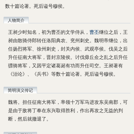
数十篇论著。死后谥号穆侯。
人物简介
王昶少时知名，初为曹丕的文学侍从，
曹丕
继位之后，王
昶由散骑侍郎转任洛阳典农、兖州刺史。魏明帝继位，出
任扬烈将军、徐州刺史，封关内侯、武观亭侯。伐吴之后
升任征南大将军，晋封京陵侯。讨伐毋丘佥之乱之后升任
骠骑将军，又因平定诸葛诞有功而升任司空。王昶著有
《治论》、《兵书》等数十篇论著。死后谥号穆侯。
简明演义传记
魏将。担任征南大将军，率领十万军马进攻东吴南郡，可
是由于敌将丁奉在东兴取得胜利，作出再攻之无益的判
断，然后就撤退了。