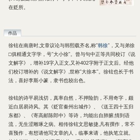
在贬所。
作品
徐铉在南唐时,文章议论与韩熙载齐名,称"
韩徐
"，又与弟徐
□俱精通文字学，号"大小徐"。曾与句中正等共同校订《说
文解字》，增补19字入正文,又补402字附于正文后。经他
们校订增补的《说文解字》,世称"大徐本"。徐铉也长于书
法，喜好李斯小篆，隶书也较出色。
徐铉的诗平易浅切，真率自然，不押险韵，不用奇字，颇
近白居易诗风。其《贬官秦州出城作》、《送王四十五归
东都》、《寄高邮陈郎中》等诗，均能出自肺腑,情到语
流，无生涩雕琢之病。相传徐铉文思敏捷,凡有撰作，常不
喜预作，有想请他写文章的人，临事来请，他执笔立就。