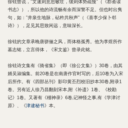
徐铉曾说，"文速则意思敏壮，缓则体势疏慢"（《郡斋读
书志》），所以他的诗流畅有余而深警不足。但也时出隽
句，如："井泉生地脉，砧杵共秋声"（《喜李少保卜邻
诗》），足见其思致闲远，意味深长。
徐铉的文章承晚唐骈俪之风，而体格孤秀。他为李煜所作
墓志铭，立言得体，《宋文鉴》曾录此铭。
徐铉诗文集有《骑省集》（即《徐公文集》）30卷，由其
婿吴淑编集。前20卷是在南唐作官时写的，后10卷为入宋
后所作。有《四部丛刊》影印黄丕烈校旧抄本30卷,附录1
卷。另有近人徐乃昌翻刻宋本,附《补遗》1卷、《校勘
记》1卷。又著有《稽神录》6卷,记神怪之事,有《学津讨
原》、《
津逮秘书
》本。