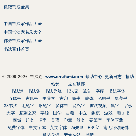
徐铉书法全集
中国书法家作品大全
中国书法家名录大全
佛教书法家作品大全
书法百科首页
© 2009-2026 书法迷
www.shufami.com
帮助中心
更新日志
捐助
站长
返回顶部
书法迷
书法集
书法导航
书法家
篆刻
字库
书法字体
五体书
古风书
甲骨文
古印
篆书
篆体
光明书
集美书
33书法
毛笔字
钢笔字
多体书
花鸟字
書法视频
集字
字形
大字
篆刻之家
字源
国学
古籍
中医
象棋
游戏
电子书
商城
起名
识字
英语
印章
签名
硬筆字
字体下载
免费字体
中文字体
英文字体
Ai矢量
P图宝
南无阿弥陀佛
意见反馈
安全网站
捐赠