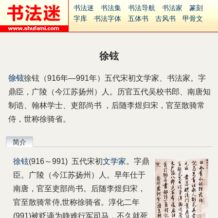
书法迷
书法集
书法导航
书法家
篆刻
字库
书法字体
五体书
古风书
甲骨文
古印
篆书
篆体
光明书
集美书
33书法
毛笔字
钢笔字
多体书
花鸟字
書法视频
集字
字形
大字
篆刻之家
字源
国学
徐铉
古籍
中医
象棋
游戏
电子书
商城
起名
识字
英语
印章
签名
硬筆字
徐铉
徐铉（916年—991年）五代宋初文学家、书法家。字
字体下载
免费字体
中文字体
英文字体
鼎臣，广陵（今江苏扬州）人。历官五代吴校书郎、南唐知
Ai矢量
P图宝
南无阿弥陀佛
意见反馈
安全网站
捐赠
繁體版
制诰、翰林学士、吏部尚书 ，后随李煜归宋，官至散骑常
侍，世称徐骑省。
简介
徐铉
(916～991) 五代宋初
文学家
。字鼎
臣。广陵（今江苏扬州）人。早年仕于
南唐，官至吏部尚书。后随李煜归宋，
官至散骑常侍,世称徐骑省。淳化二年
(991)被贬谪为静难行军司马，不久就死