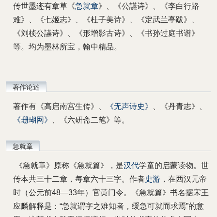
传世墨迹有章草《
急就章
》、《公讌诗》、《李白行路
难》、《七姬志》、《杜子美诗》、《定武兰亭跋》、
《刘桢公讌诗》、《形增影古诗》、《书孙过庭书谱》
等。均为墨林所宝，翰中精品。
著作论述
著作有《高启南宫生传》、
《无声诗史》
、《丹青志》、
《珊瑚网》
、《六研斋二笔》等。
急就章
《急就章》原称《急就篇》，是
汉代
学童的启蒙读物。世
传本共三十二章，每章六十三字。作者
史游
，在西汉元帝
时（公元前48—33年）官黄门令。《急就篇》书名据宋王
应麟解释是：“急就谓字之难知者，缓急可就而求焉”的意