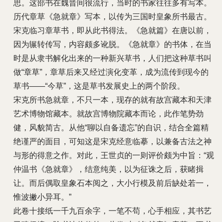
思。这部书在魏晋间很流行，当时的书家往往多有写本。
历代章草《急就章》写本，以传为三国时皇象所书最古。
宋克临习章草书，即从此书得法。《急就篇》在唐以前，
因为辗转传写，内容颇多讹脱。《急就章》的书体，在当
时是从隶书解化出来的一种新兴草书，人们把这种草书叫
做“章草”，章草后来又经过演化变革，成为流传到现今的
草书——“今草”，这是草书发展史上的两个阶段。
宋克所书急就章，不只一本，现存的就有故宫藏本和天津
艺术博物馆藏本。就故宫博物院藏本而论，此作笔势劲
健，风貌简古。从他“聊以自备遗忘”的自识，结合全篇精
绝谨严的面目，可知这是宋克经意临摹，以兼备古法之神
与形的得意之作。对此，王世贞的一则评价颇为中旨：“观
仲温书《急就章》，结意纯美，以为征诛之后，获睹揖
让。而后偶取皇象石本阅之，大小行模及前后缺处若一，
惟波撇小异耳。”
此卷十接纸一千九百余字，一笔不苟，心手相应，其书艺