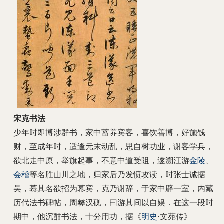
宋克书法
少年时即博涉群书，家中蓄养宾客，喜饮善博，好施钱
财，至成年时，适逢元末动乱，思自树功业，谢客学兵，
欲北走中原，举旗起事，不意中道受阻，遂溯江游
金陵
、
会稽
等名胜山川之地，归家后乃发愤攻读，时张士诚据
吴，慕其名欲招为幕宾，克乃谢辞，于家中辟一室，内藏
历代法书碑帖，周彝汉砚，曰游其间以自娱．在这一段时
期中，他沉酣书法，十分用功，据《
明史
·文苑传》