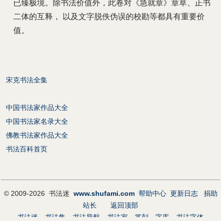
已臻极境。除书法价值外，此卷对《急就章》章草、正书
二体的互释， 以及文字脱佚伪误的校勘等都具有重要价
值。
宋克书法全集
中国书法家作品大全
中国书法家名录大全
佛教书法家作品大全
书法百科首页
© 2009-2026 书法迷
www.shufami.com
帮助中心
更新日志
捐助
站长
返回顶部
书法迷
书法集
书法导航
书法家
篆刻
字库
书法字体