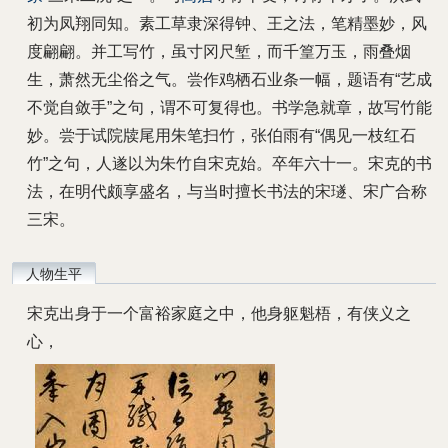
初为凤翔同知。素工草隶深得钟、王之法，笔精墨妙，风
度翩翩。并工写竹，虽寸冈尺堑，而千篁万玉，雨叠烟
生，萧然无尘俗之气。尝作鸡栖石业条一幅，题语有“艺成
不觉自敛手”之句，谓不可复得也。书学急就章，故写竹能
妙。尝于试院牍尾用朱笔扫竹，张伯雨有“偶见一枝红石
竹”之句，人遂以为朱竹自宋克始。卒年六十一。宋克的书
法，在明代颇享盛名，与当时擅长书法的宋璲、宋广合称
三宋。
人物生平
宋克出身于一个富裕家庭之中，他身躯魁梧，有侠义之
心，