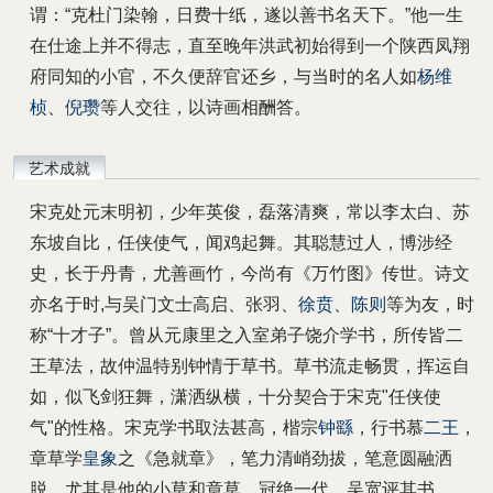
谓：“克杜门染翰，日费十纸，遂以善书名天下。”他一生
在仕途上并不得志，直至晚年洪武初始得到一个陕西凤翔
府同知的小官，不久便辞官还乡，与当时的名人如
杨维
桢
、
倪瓒
等人交往，以诗画相酬答。
艺术成就
宋克处元末明初，少年英俊，磊落清爽，常以李太白、苏
东坡自比，任侠使气，闻鸡起舞。其聪慧过人，博涉经
史，长于丹青，尤善画竹，今尚有《万竹图》传世。诗文
亦名于时,与吴门文士高启、张羽、
徐贲
、
陈则
等为友，时
称“十才子”。曾从元康里之入室弟子饶介学书，所传皆二
王草法，故仲温特别钟情于草书。草书流走畅贯，挥运自
如，似飞剑狂舞，潇洒纵横，十分契合于宋克"任侠使
气"的性格。宋克学书取法甚高，楷宗
钟繇
，行书慕
二王
，
章草学
皇象
之《急就章》，笔力清峭劲拔，笔意圆融洒
脱，尤其是他的小草和章草，冠绝一代，吴宽评其书