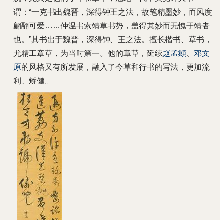
谓：“一克书出魏晋，深得钟王之法，故笔精墨妙，而风度
翩翮可爱……仲温书索靖草书势，盖得其妙而无愧于靖者
也。”其书出于魏晋，深得钟、王之法。擅长楷书、草书，
尤精工章草，为当时第一。他的章草，延续
赵孟頫
、
邓文
原
的风格又有所发展，融入了今草和行书的写法，更加流
利、矫健。