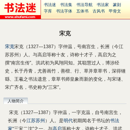
书法迷
书法集
书法导航
书法家
篆刻
字库
书法字体
五体书
古风书
甲骨文
古印
篆书
篆体
光明书
集美书
33书法
毛笔字
钢笔字
多体书
花鸟字
書法视频
集字
字形
大字
篆刻之家
字源
国学
宋克
古籍
中医
象棋
游戏
电子书
商城
起名
识字
英语
印章
签名
硬筆字
宋克
宋克（1327—1387）字仲温，号南宫生，长洲（今江
字体下载
免费字体
中文字体
英文字体
苏苏州）人。与高启等称十友，诗称十才子，高启为之
Ai矢量
P图宝
南无阿弥陀佛
意见反馈
安全网站
捐赠
繁體版
撰“南宫生传”。洪武初为凤翔同知。其聪慧过人，博涉经
史，长于丹青，尤善画竹，善楷、行、草并章草书，深得锺
繇、王羲之书法遗意，章草书师皇象而新的变化，与宋璲、
宋广齐名，书史称为“三宋”。
人物简介
宋克（1327―1387）字仲温，一字克温，自号南宫生，
长洲（今
江苏
苏州
）人。是
明代
初期闻名于书坛的
书法
家
“三宋二沈”之一。与
高启
等称十友，诗称十才子。洪武