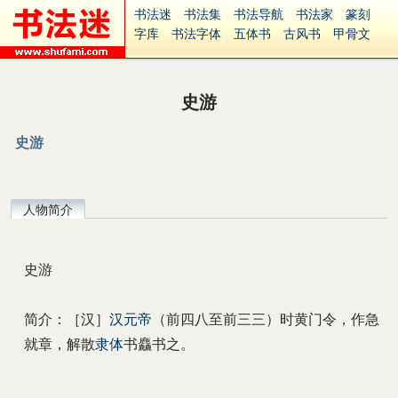
书法迷
书法集
书法导航
书法家
篆刻
字库
书法字体
五体书
古风书
甲骨文
古印
篆书
篆体
光明书
集美书
33书法
毛笔字
钢笔字
多体书
花鸟字
書法视频
集字
字形
大字
篆刻之家
字源
国学
史游
古籍
中医
象棋
游戏
电子书
商城
起名
识字
英语
印章
签名
硬筆字
史游
字体下载
免费字体
中文字体
英文字体
Ai矢量
P图宝
南无阿弥陀佛
意见反馈
安全网站
捐赠
繁體版
人物简介
史游
简介：［汉］
汉元帝
（前四八至前三三）时黄门令，作急
就章，解散
隶体
书麤书之。