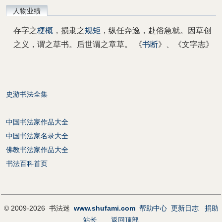
人物业绩
存字之
梗概
，损隶之
规矩
，纵任奔逸，赴俗急就。因草创
之义，谓之草书。后世谓之章草。 《
书断
》、《文字志》
史游书法全集
中国书法家作品大全
中国书法家名录大全
佛教书法家作品大全
书法百科首页
© 2009-2026 书法迷
www.shufami.com
帮助中心
更新日志
捐助
站长
返回顶部