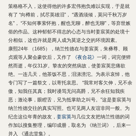
策格格不入，这使得他的许多宏伟抱负难以实现，于是就
有了 “向樽前，拭尽英雄泪”， “遇酒须倾，莫问千秋万岁
名”， “不知何事萦怀抱，醒也无聊，醉也无聊”，等弃世嫉
俗的作品。这种郁郁不得志的心态与当时姜宸英的处境十
分相似，这也许就是两人成为莫逆之交的环境因素。
康熙24年 （1685），纳兰性德在与姜宸英，朱彝尊、顾
贞观等人聚会豪饮后，又作了
《夜合花》
一词，词完便猝
然而逝，年仅31岁。挚友的突然病故，使姜宸英悲痛欲
绝。一连几天，他茶饭不思，泪涕滂沱。为表示哀悼，他
专门写了一篇祭文，以寄托哀思。 “我常对客欠伸，兄不余
傲，知我任其真；我时谩骂无问高爵，兄不余狂知我疾
恶；激论事，眼瞪舌，兄为抵掌助之叫号。”这是姜宸英与
纳兰性德交往的真实写照。也可见两人友谊非同一般。为
纪念这位年青的故友，
姜宸英
与几位文友把纳兰性德的词
作加以搜集整理，编印成册，取名为 《纳兰词》，后来一
并入 《通志堂集》。