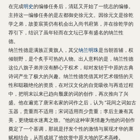
在完成
明史
的编修任务后，清廷又开始了一统志的编修。
主持这一编修任务的是左都御史徐元文。因徐元文是徐乾
学之弟，故姜宸英仍有机会出入尚书府第，并在徐乾学的
荐引下，结识了虽年轻而在文坛已享有盛名的纳兰性
德。
纳兰性德是满族正黄旗人，其父
纳兰明珠
是当朝首辅，权
倾朝野，是个炙手可热的人物。出人意料的是，纳兰性德
这位八旗子弟并没有醉心于权术，却对发轫于中原的古典
诗词产生了极大的兴趣。纳兰性德凭借其对艺术领悟的天
性和聪颖绝伦的资质，在对汉文化的自觉吸收与再造过程
中，把明末以来已趋向颓废的词的创作，再次推向了兴
盛。他在遍览了唐宋名家的词作之后，认为 “花间之词如古
玉器，贵重而不适用；宋词适用而少贵重；李后主兼有其
美，更绕烟水迷离之致。”他的这种审美情趣为他的词创作
奠定了一个基调，那就是抒发个性的激情与展现才华的禀
赋相结合，从而成就了他饮誉中原大地的艺术高峰。