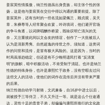
姜宸英性情孤傲，纳兰性德虽出身贵族，却主张个性的张
扬，这是他与姜宸英在交往中得以沟通的重要前提。除了
姜宸英外，还有当时的一些名流如梁佩兰，顾贞观，吴天
章，朱彝尊等人经常聚会欢宴，吟诗填词，他们避开官场
的争斗角逐，以词牌唱酬作桥梁，既咏叹明亡清兴的无
奈，又注重彼此间以文会友的情谊，创作了一大批被后人
认为是清新秀隽、自然超逸的传世之作。须知道，这类词
作的问世和流传，是冒有极大风险的。这是因为，当时的
时局虽渐趋稳定，但还是有不少晚明遗民打着 “反清复
明”的旗帜，暗中积极活动，不肯受制于清廷。也许是纳兰
性德的特殊身份，也许是康熙忙于政务，没有空暇去过问
这些文人的活动，使他们的词作在流传后并没有带来严重
的后果。
纳兰性德自幼学习射骑，文武兼备，自16岁中进士以后，
就被授予三等侍卫，不久又升迁一等。就是这么个仕途通
达，灵性十足的贵胄子弟，却偏偏与康熙所推行的文化政