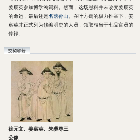
姜宸英参加博学鸿词科。然而，这场恩科并未改变姜宸英
的命运，最后还是
名落孙山
。在叶方霭的极力推举下，姜
宸英才正式列为修编明史的人员，领取相当于七品官员的
俸禄。
交契容若
徐元文、姜宸英、朱彝尊三
公像