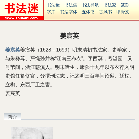
书法迷
书法集
书法导航
书法家
篆刻
字库
书法字体
五体书
古风书
甲骨文
古印
篆书
篆体
光明书
集美书
33书法
毛笔字
钢笔字
多体书
花鸟字
書法视频
集字
字形
大字
篆刻之家
字源
国学
姜宸英
古籍
中医
象棋
游戏
电子书
商城
起名
识字
英语
印章
签名
硬筆字
姜宸英
姜宸英（1628－1699）明末清初书法家、史学家，
字体下载
免费字体
中文字体
英文字体
与朱彝尊、严绳孙并称“江南三布衣”。字西溟，号湛园，又
Ai矢量
P图宝
南无阿弥陀佛
意见反馈
安全网站
捐赠
繁體版
号苇间，浙江慈溪人。明末诸生，康熙十九年以布衣荐入明
史馆任纂修官，分撰刑法志，记述明三百年间诏狱、廷杖、
立枷、东西厂卫之害。
姜宸英
简介