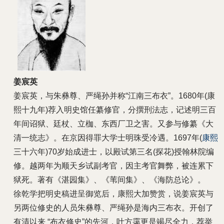
姜宸英
姜宸英，与朱彝尊、严绳孙并称“江南三布衣”。1680年(康
熙十九年)荐入明史馆任纂修官，分撰刑法志，记述明三百
年间诏狱、廷杖、立枷、东西厂卫之害。又参与修纂《大
清一统志》。在京因得罪大学士明珠受冷遇。1697年(
康熙
三十六年)70岁始成进士，以殿试第三名(探花)授翰林院编
修。越两年为顺天乡试副考官，因主考官舞弊，被连累下
狱死。著有《湛园集》、《苇间集》、《海防总论》。
徐乾学把明史稿进呈御览后，康熙大加赞赏，说姜宸英与
另两位修史的人员朱彝尊、严绳孙是海内三布衣。开创了
有清以来 “布衣修史”的先河，叶方霭更是竭尽全力，荐举