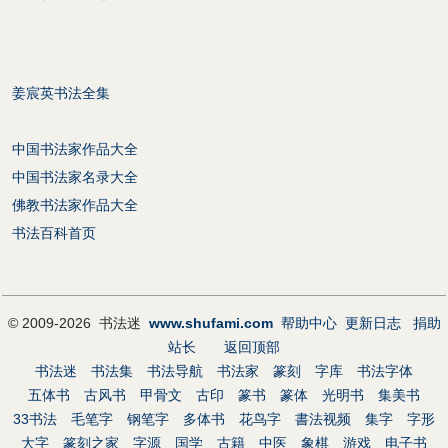
姜宸英书法全集
中国书法家作品大全
中国书法家名录大全
佛教书法家作品大全
书法百科首页
© 2009-2026 书法迷
www.shufami.com
帮助中心
更新日志
捐助
站长
返回顶部
书法迷
书法集
书法导航
书法家
篆刻
字库
书法字体
五体书
古风书
甲骨文
古印
篆书
篆体
光明书
集美书
33书法
毛笔字
钢笔字
多体书
花鸟字
書法视频
集字
字形
大字
篆刻之家
字源
国学
古籍
中医
象棋
游戏
电子书