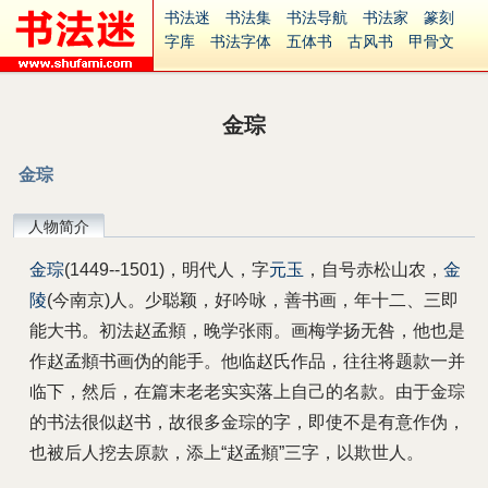
书法迷
书法集
书法导航
书法家
篆刻
字库
书法字体
五体书
古风书
甲骨文
古印
篆书
篆体
光明书
集美书
33书法
毛笔字
钢笔字
多体书
花鸟字
書法视频
集字
字形
大字
篆刻之家
字源
国学
金琮
古籍
中医
象棋
游戏
电子书
商城
起名
识字
英语
印章
签名
硬筆字
金琮
字体下载
免费字体
中文字体
英文字体
Ai矢量
P图宝
南无阿弥陀佛
意见反馈
人物简介
安全网站
捐赠
繁體版
金琮
(1449--1501)，明代人，字
元玉
，自号赤松山农，
金
陵
(今南京)人。少聪颖，好吟咏，善书画，年十二、三即
能大书。初法赵孟頫，晚学张雨。画梅学扬无咎，他也是
作赵孟頫书画伪的能手。他临赵氏作品，往往将题款一并
临下，然后，在篇末老老实实落上自己的名款。由于金琮
的书法很似赵书，故很多金琮的字，即使不是有意作伪，
也被后人挖去原款，添上“赵孟頫”三字，以欺世人。