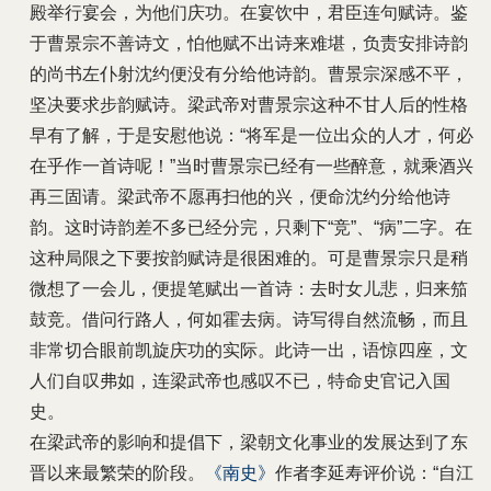
殿举行宴会，为他们庆功。在宴饮中，君臣连句赋诗。鉴
于曹景宗不善诗文，怕他赋不出诗来难堪，负责安排诗韵
的尚书左仆射沈约便没有分给他诗韵。曹景宗深感不平，
坚决要求步韵赋诗。梁武帝对曹景宗这种不甘人后的性格
早有了解，于是安慰他说：“将军是一位出众的人才，何必
在乎作一首诗呢！”当时曹景宗已经有一些醉意，就乘酒兴
再三固请。梁武帝不愿再扫他的兴，便命沈约分给他诗
韵。这时诗韵差不多已经分完，只剩下“竞”、“病”二字。在
这种局限之下要按韵赋诗是很困难的。可是曹景宗只是稍
微想了一会儿，便提笔赋出一首诗：去时女儿悲，归来笳
鼓竞。借问行路人，何如霍去病。诗写得自然流畅，而且
非常切合眼前凯旋庆功的实际。此诗一出，语惊四座，文
人们自叹弗如，连梁武帝也感叹不已，特命史官记入国
史。
在梁武帝的影响和提倡下，梁朝文化事业的发展达到了东
晋以来最繁荣的阶段。
《南史》
作者李延寿评价说：“自江