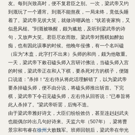
友。每到兴致高时，便不复君臣之别。一次，梁武帝又约
到溉玩了一个通宵。到溉不能熬夜，一局未终，竟低头睡
着了。梁武帝见状大笑，就做诗嘲讽他：“状若丧家狗，又
似悬风槌。”到溉被唤醒，颇为尴尬，及听到梁武帝的诗
句，又放声大笑。君臣尽欢而散。梁武帝对围棋如醉如
痴，也有因此误事的时候。他晚年佞佛，有一个名叫磕
（应为“木盍，此字打不出来）头师的和尚，颇为他敬重。
一天，梁武帝下敕召磕头师入宫研讨佛法，当磕头师入宫
的时候，梁武帝正在和人下棋，要杀死对方的棋子，便随
口说道：”杀掉！“左右侍从将此话理解错了，以为梁武帝
要杀掉磕头师，便不由分说，将磕头师推出斩首。下完
棋，梁武帝下令召见磕头师，左右侍从回答说：“已奉旨将
此人杀掉了。”梁武帝听罢，后悔不迭。
由于梁武帝雅好诗文，大臣们纷纷效仿，甚至连赳赳武夫
也能偶尔吟出几句好诗来。天监六年（507年），梁将曹
景宗和韦睿在
徐州
大败魏军。班师回朝后，梁武帝在华光