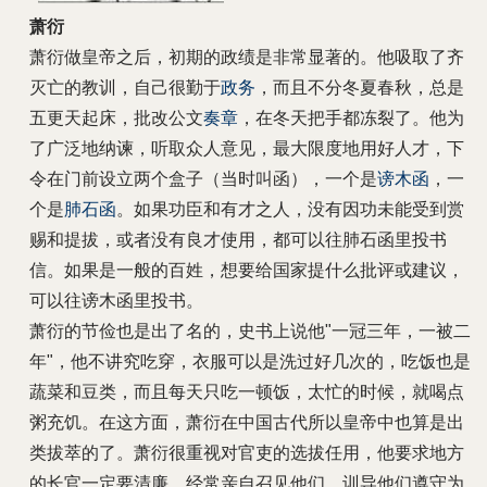
萧衍
萧衍做皇帝之后，初期的政绩是非常显著的。他吸取了齐
灭亡的教训，自己很勤于
政务
，而且不分冬夏春秋，总是
五更天起床，批改公文
奏章
，在冬天把手都冻裂了。他为
了广泛地纳谏，听取众人意见，最大限度地用好人才，下
令在门前设立两个盒子（当时叫函），一个是
谤木函
，一
个是
肺石函
。如果功臣和有才之人，没有因功未能受到赏
赐和提拔，或者没有良才使用，都可以往肺石函里投书
信。如果是一般的百姓，想要给国家提什么批评或建议，
可以往谤木函里投书。
萧衍的节俭也是出了名的，史书上说他"一冠三年，一被二
年"，他不讲究吃穿，衣服可以是洗过好几次的，吃饭也是
蔬菜和豆类，而且每天只吃一顿饭，太忙的时候，就喝点
粥充饥。在这方面，萧衍在中国古代所以皇帝中也算是出
类拔萃的了。萧衍很重视对官吏的选拔任用，他要求地方
的长官一定要清廉，经常亲自召见他们，训导他们遵守为