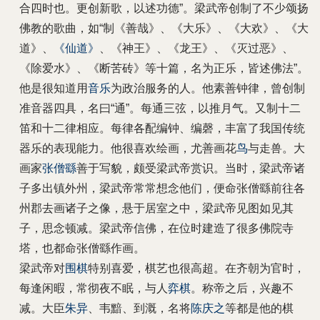
合四时也。更创新歌，以述功德”。梁武帝创制了不少颂扬
佛教的歌曲，如“制《善哉》、《大乐》、《大欢》、《大
道》、
《仙道》
、《神王》、《龙王》、《灭过恶》、
《除爱水》、《断苦砖》等十篇，名为正乐，皆述佛法”。
他是很知道用
音乐
为政治服务的人。他素善钟律，曾创制
准音器四具，名曰“通”。每通三弦，以推月气。又制十二
笛和十二律相应。每律各配编钟、编磬，丰富了我国传统
器乐的表现能力。他很喜欢绘画，尤善画花
鸟
与走兽。大
画家
张僧繇
善于写貌，颇受梁武帝赏识。当时，梁武帝诸
子多出镇外州，梁武帝常常想念他们，便命张僧繇前往各
州郡去画诸子之像，悬于居室之中，梁武帝见图如见其
子，思念顿减。梁武帝信佛，在位时建造了很多佛院寺
塔，也都命张僧繇作画。
梁武帝对
围棋
特别喜爱，棋艺也很高超。在齐朝为官时，
每逢闲暇，常彻夜不眠，与人
弈棋
。称帝之后，兴趣不
减。大臣
朱异
、韦黯、到溉，名将
陈庆之
等都是他的棋