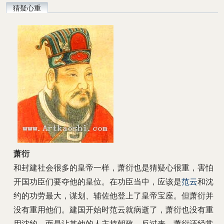
猜疑心重
萧衍
和封建社会很多的皇帝一样，萧衍也是猜疑心很重，害怕
开国功臣们要夺他的皇位。在功臣当中，应该是
范云
和沈
约的功劳最大，谋划、辅佐他登上了皇帝宝座。但萧衍并
没有重用他们。建国开始时范云就病逝了，萧衍也没有重
用沈约，而是让其他的人主持朝政，反过来，萧衍还经常