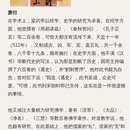
萧衍
在学术上，梁武帝以经学、史学的研究为卓著。在经学方
面，他曾撰有《周易讲疏》、《春秋答问》、《孔子正
言》等二百余卷，可惜大都没有流传下来。天监十一年
（512年），又制成吉、凶、军、宾、嘉五礼，共一千余
卷，八千零十九条，颁布施行；在史学方面，他不满《汉
书》等断代史的写法，认为那是割断了历史，因而主持编
撰了六百卷的《通史》，并“躬制赞序”。他对此书颇为自
负，曾对臣下说：“我造《通史》，此书若成，众史可
废。”可惜，此书到宋朝时即已失传，这实在是一件很遗憾
的事情。
他又倾注大量精力研究佛学，著有《涅萃》、《大品》、
《净名》、《三慧》等数百卷佛学著作。对道教学说，他
也颇有研究。在此基础上，他把儒家的“礼”、道家的“无”和