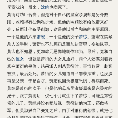
斥责沈约，后来，
沈约
也病死了。
萧衍对功臣吝啬，但是对于自己的皇室亲属却是另外照
顾，照顾得有些徇私护短。但他的照顾没有给他带来好
处，反而让他备受刺激，这是他以后当和尚的主要原因。
一个是他的六弟
萧宏
，一个是他的次子
萧综
。萧宏在窝藏
杀人凶手时，萧衍也不加惩罚反而加封官职，妄加纵容。
萧宏也不知恩，更加肆无忌惮地胡作非为。最后，竟和自
己的
侄女
，也就是萧衍的大女儿通奸，两个人还谋划着要
篡夺萧衍的皇位，结果派人刺杀萧衍时，事情败露，刺客
被抓，最后处死。萧衍的女儿知道自己罪孽深重，也没脸
再见父亲，于是自尽。萧宏也因为极度恐惧，得病而死。
萧综是萧衍的次子，但是他的母亲吴淑媛原来是东昏侯的
妃子，跟了萧衍后，仅七个月就生下了萧综，可能是东昏
侯的儿子。萧综并没有受歧视，萧衍封他为王，还做将
军。但吴淑媛自己失宠之后，由于对萧衍的怨恨，就把七
个月生萧综的事告诉了萧综。从此，萧综就觉得自己是东