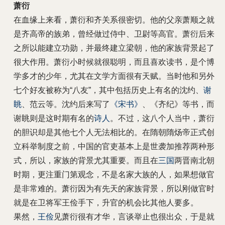
萧衍
在血缘上来看，萧衍和齐关系很密切。他的父亲萧顺之就
是齐高帝的族弟，曾经做过侍中、卫尉等高官。萧衍后来
之所以能建立功勋，并最终建立梁朝，他的家族背景起了
很大作用。萧衍小时候就很聪明，而且喜欢读书，是个博
学多才的少年，尤其在文学方面很有天赋。当时他和另外
七个好友被称为“八友”，其中包括历史上有名的沈约、
谢
眺
、范云等。沈约后来写了
《宋书》
、《齐纪》等书，而
谢眺则是这时期有名的
诗人
。不过，这八个人当中，萧衍
的胆识却是其他七个人无法相比的。在隋朝隋炀帝正式创
立科举制度之前，中国的官吏基本上是世袭加推荐两种形
式，所以，家族的背景尤其重要。而且在
三国
两晋南北朝
时期，更注重门第观念，不是名家大族的人，如果想做官
是非常难的。萧衍因为有先天的家族背景，所以刚做官时
就是在卫将军王俭手下，升官的机会比其他人要多。
果然，
王俭
见萧衍很有才华，言谈举止也很出众，于是就