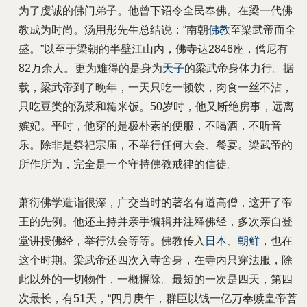
为了虔诚的佛门弟子。他曾下诏令全民奉佛。在梁一代佛
教成为时尚。汤用彤先生总结说；“南朝
佛教
至梁武帝而全
盛。”以至于梁朝的半壁江山内，佛寺达2846座，僧尼有
82万余人。更为难得的是身为
天子
的梁武帝身体力行。据
载，梁武帝到了晚年，一天只吃一顿饮，肉食一丝不沾，
只吃豆类的汤菜和糙米饭。50岁时，他又断绝房事，远离
嫔妃。平时，他穿的是极朴素的便服，不喝酒．不听音
乐。除非是祭祀宗庙，不举行任何大会、餐宴。梁武帝的
所作所为，完全是一个守持佛教戒律的信徒。
萧衍佛学造诣很深，广交当时的著名有道高僧，这开了帝
王的先例。他还主持并亲手编辑并注释佛经，多次亲自登
堂讲授佛经，举行法会等等。佛教传入
日本
、
朝鲜
，也在
这个时期。梁武帝还四次入寺舍身，在寺内只穿法服，除
此以外的一切物件，一概摒除。最短的一次是四天，第四
次最长，有51天，“四月庚午，群臣以钱一亿万奉赎皇帝菩