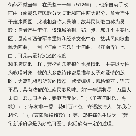
仍然不减当年。在天监十一年（512年），他亲自动手改
西曲（南朝乐府民歌分为吴歌和西曲两大部分。前者产生
于建康周围，此地相袭称为吴地，故其民间歌曲称为吴
歌；后者产生于江、汉流域的荆、郢、樊、邓几个主要地
区，是南朝西部军事重镇和经济文化中心，故其民间歌曲
称为西曲），制《江南上云乐》十四曲、《江南弄》七
曲，可见其爱好沉迷的程度。
和乐府民歌一样，萧衍的乐府拟作也是情歌，主要以女性
为咏唱对象。他的大多数诗作都是描摹女子对爱情的殷
盼，为离别相思所苦的情态，感情缠绵，风格绮丽，语言
平易，具有浓郁的江南民歌风味。如“一年漏将尽，万里人
未归。君志固有在，妾驱乃无依。”（《子夜四时歌。冬
歌》）；“草树非一香，花叶百种色。寄语故情人，知我心
相忆。”（《襄阳蹋铜蹄歌》）等。郑振铎先生认为，“萧
衍新乐府辞最为娇艳可爱”。此话确有一定的道理。