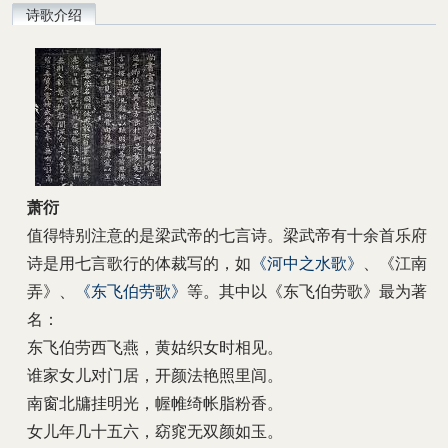
诗歌介绍
萧衍
值得特别注意的是梁武帝的七言诗。梁武帝有十余首乐府
诗是用七言歌行的体裁写的，如
《河中之水歌》
、《江南
弄》、
《东飞伯劳歌》
等。其中以《东飞伯劳歌》最为著
名：
东飞伯劳西飞燕，黄姑织女时相见。
谁家女儿对门居，开颜法艳照里闾。
南窗北牗挂明光，幄帷绮帐脂粉香。
女儿年几十五六，窈窕无双颜如玉。