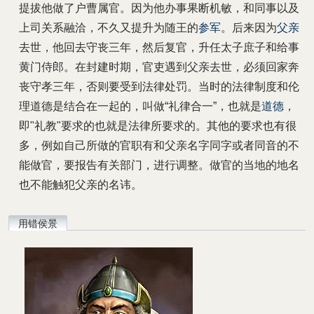
提拔他做了户曹属官。因为他办事果断机敏，和同事以及
上司关系融洽，不久又提升为随王的
参军
。后来因为
父亲
去世，他回去守丧三年，然后复官，升任太子庶子和给事
黄门侍郎。在封建时期，官吏遇到父亲去世，必须回家奔
丧守孝三年，否则要受到法律处罚。当时的法律制度和伦
理道德是结合在一起的，叫做“礼律合一”，也就是
道德
，
即"礼教"要求的也就是法律所要求的。其他的要求也有很
多，例如自己所做的官职有和父亲名字同字或者同音的不
能做官，要报告有关部门，进行调整。做官的当地的地名
也不能触犯父亲的名讳。
用错侯景