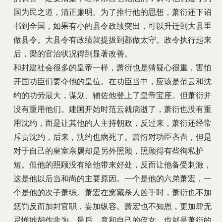
国为民之道，清正廉明。为了推行他的思想，萧衍还下诏
书到全国，如果有小的县令政绩突出，可以升迁到大县里
做县令。大县令有政绩就提拔到郡做太守。政令执行起来
后，梁的官治状况得到显著改善。
和封建社会很多的皇帝一样，萧衍也是猜疑心很重，害怕
开国功臣们要夺他的皇位。在功臣当中，应该是范云和沈
约的功劳最大，谋划、辅佐他登上了皇帝宝座。但萧衍并
没有重用他们。建国开始时范云就病逝了，萧衍也没有重
用沈约，而是让其他的人主持朝政，反过来，萧衍还经常
斥责沈约，后来，沈约也病死了。萧衍对功臣吝啬，但是
对于自己的皇室亲属却是另外照顾，照顾得有些徇私护
短。但他的照顾没有给他带来好处，反而让他备受刺激，
这是他以后当和尚的主要原因。一个是他的六弟萧宏，一
个是他的次子萧综。萧宏在窝藏杀人凶手时，萧衍也不加
惩罚反而加封官职，妄加纵容。萧宏也不知恩，更加肆无
忌惮地胡作非为。最后，竟和自己的侄女，也就是萧衍的