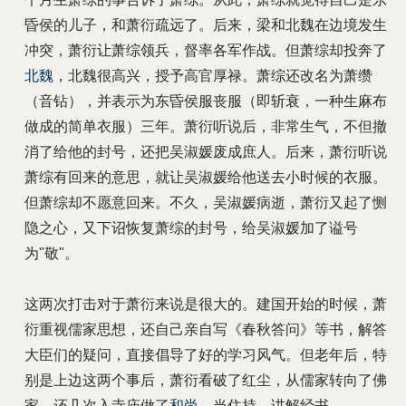
昏侯的儿子，和萧衍疏远了。后来，梁和北魏在边境发生
冲突，萧衍让萧综领兵，督率各军作战。但萧综却投奔了
北魏
，北魏很高兴，授予高官厚禄。萧综还改名为萧缵
（音钻），并表示为东昏侯服丧服（即斩衰，一种生麻布
做成的简单衣服）三年。萧衍听说后，非常生气，不但撤
消了给他的封号，还把吴淑媛废成庶人。后来，萧衍听说
萧综有回来的意思，就让吴淑媛给他送去小时候的衣服。
但萧综却不愿意回来。不久，吴淑媛病逝，萧衍又起了恻
隐之心，又下诏恢复萧综的封号，给吴淑媛加了谥号
为"敬"。
这两次打击对于萧衍来说是很大的。建国开始的时候，萧
衍重视儒家思想，还自己亲自写《春秋答问》等书，解答
大臣们的疑问，直接倡导了好的学习风气。但老年后，特
别是上边这两个事后，萧衍看破了红尘，从儒家转向了佛
家，还几次入寺庙做了
和尚
，当住持，讲解经书。