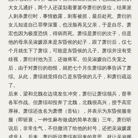
大女儿通奸，两个人还谋划着要篡夺萧衍的皇位，结果派
人刺杀萧衍时，事情败露，刺客被抓，最后处死。萧衍的
女儿知道自己罪孽深重，也没脸再见父亲，于是自尽。萧
宏也因为极度恐惧，得病而死。萧综是萧衍的次子，但是
他的母亲吴淑媛原来是东昏侯的妃子，跟了萧衍后，仅七
个月就生下了萧综，可能是东昏侯的儿子。萧综并没有受
歧视，萧衍封他为王，还做将军。但吴淑媛自己失宠之
后，由于对萧衍的怨恨，就把七个月生萧综的事告诉了萧
综。从此，萧综就觉得自己是东昏侯的儿子，和萧衍疏远
了。
后来，梁和北魏在边境发生冲突，萧衍让萧综领兵，督率
各军作战。但萧综却投奔了北魏，北魏很高兴，授予高官
厚禄。萧综还改名为萧缵（音钻），并表示为东昏侯服丧
服（即斩衰，一种生麻布做成的简单衣服）三年。萧衍听
说后，非常生气，不但撤消了给他的封号，还把吴淑媛废
成庶人。后来，萧衍听说萧综有回来的意思，就让吴淑媛