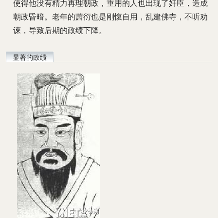
使得他没有精力再理朝政，重用的人也出现了奸臣，造成
朝政昏暗。老年的萧衍也是刚愎自用，乱建佛寺，不听劝
谏，导致后期的政绩下降。
显著的政绩