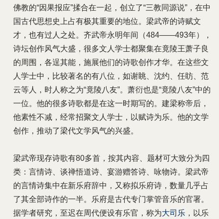
佛教的“因果报应”揉合在一起，创立了“三教同源说”，在中
国古代思想史上占有极其重要的地位。梁武帝的诗赋文
才，也有过人之处。齐武帝永明年间（484——493年），
诗坛创作风气大盛，很多文人学士都聚集在竟陵王萧子良
的周围，各逞其能，施展他们的诗歌创作才华。在这些文
人学士中，比较著名的有八位，如谢眺、沈约、任眆、范
云等人，时人称之为“竟陵八友”。萧衍也是“竟陵八友”中的
一位。他的很多诗歌都是在这一时期写的。建梁称帝后，
他素性不减，经常招聚文人学士，以赋诗为乐。他的文学
创作，推动了梁代文学风气的兴盛。
梁武帝现存诗歌有80多首，按其内容、题材可大致分为四
类：言情诗、谈禅悟道诗、宴游赠答诗、咏物诗。梁武帝
的言情诗集中在新乐府辞中，又称拟乐府诗，数量几乎占
了其全部诗作的一半。乐府是古代专门掌管音乐的官署。
据学者研究，至迟在周代便设有乐官，称为
大司乐
，以乐