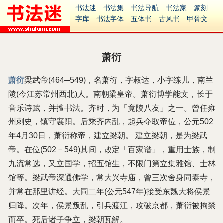
书法迷
书法集
书法导航
书法家
篆刻
字库
书法字体
五体书
古风书
甲骨文
古印
篆书
篆体
光明书
集美书
33书法
毛笔字
钢笔字
多体书
花鸟字
書法视频
集字
字形
大字
篆刻之家
字源
国学
萧衍
古籍
中医
象棋
游戏
电子书
商城
起名
识字
英语
印章
签名
硬筆字
萧衍
梁武帝(464─549)，名萧衍，字叔达，小字练儿，南兰
字体下载
免费字体
中文字体
英文字体
陵(今江苏常州西北)人。南朝梁皇帝。萧衍博学能文，长于
Ai矢量
P图宝
南无阿弥陀佛
意见反馈
安全网站
捐赠
繁體版
音乐诗赋，并擅书法。齐时，为「竟陵八友」之一。曾任雍
州刺史，镇守襄阳。后乘齐内乱，起兵夺取帝位，公元502
年4月30日，萧衍称帝，建立梁朝。 建立梁朝，是为梁武
帝。在位(502－549)其间，改定「百家谱」，重用士族，制
九流常选，又立国学，招五馆生，不限门第立集雅馆、士林
馆等。梁武帝深通佛学，常大兴寺庙，曾三次舍身同泰寺，
并常在那里讲经。大同二年(公元547年)接受东魏大将侯景
归降。次年，侯景叛乱，引兵渡江，攻破京都，萧衍被拘禁
而卒。死后诸子争立，梁朝瓦解。