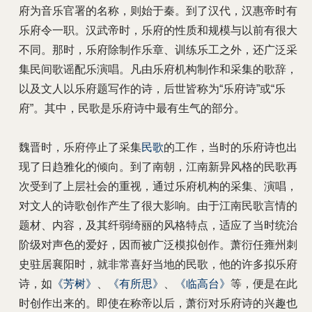
府为音乐官署的名称，则始于秦。到了汉代，汉惠帝时有
乐府令一职。汉武帝时，乐府的性质和规模与以前有很大
不同。那时，乐府除制作乐章、训练乐工之外，还广泛采
集民间歌谣配乐演唱。凡由乐府机构制作和采集的歌辞，
以及文人以乐府题写作的诗，后世皆称为“乐府诗”或“乐
府”。其中，民歌是乐府诗中最有生气的部分。
魏晋时，乐府停止了采集
民歌
的工作，当时的乐府诗也出
现了日趋雅化的倾向。到了南朝，江南新异风格的民歌再
次受到了上层社会的重视，通过乐府机构的采集、演唱，
对文人的诗歌创作产生了很大影响。由于江南民歌言情的
题材、内容，及其纤弱绮丽的风格特点，适应了当时统治
阶级对声色的爱好，因而被广泛模拟创作。萧衍任雍州刺
史驻居襄阳时，就非常喜好当地的民歌，他的许多拟乐府
诗，如
《芳树》
、
《有所思》
、
《临高台》
等，便是在此
时创作出来的。即使在称帝以后，萧衍对乐府诗的兴趣也