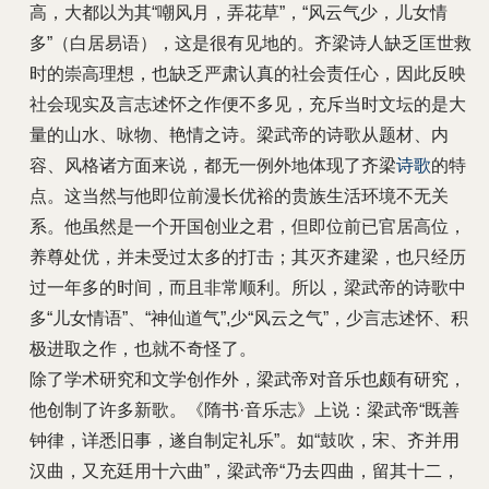
高，大都以为其“嘲风月，弄花草”，“风云气少，儿女情
多”（白居易语），这是很有见地的。齐梁诗人缺乏匡世救
时的崇高理想，也缺乏严肃认真的社会责任心，因此反映
社会现实及言志述怀之作便不多见，充斥当时文坛的是大
量的山水、咏物、艳情之诗。梁武帝的诗歌从题材、内
容、风格诸方面来说，都无一例外地体现了齐梁
诗歌
的特
点。这当然与他即位前漫长优裕的贵族生活环境不无关
系。他虽然是一个开国创业之君，但即位前已官居高位，
养尊处优，并未受过太多的打击；其灭齐建梁，也只经历
过一年多的时间，而且非常顺利。所以，梁武帝的诗歌中
多“儿女情语”、“神仙道气”,少“风云之气”，少言志述怀、积
极进取之作，也就不奇怪了。
除了学术研究和文学创作外，梁武帝对音乐也颇有研究，
他创制了许多新歌。《隋书·音乐志》上说：梁武帝“既善
钟律，详悉旧事，遂自制定礼乐”。如“鼓吹，宋、齐并用
汉曲，又充廷用十六曲”，梁武帝“乃去四曲，留其十二，