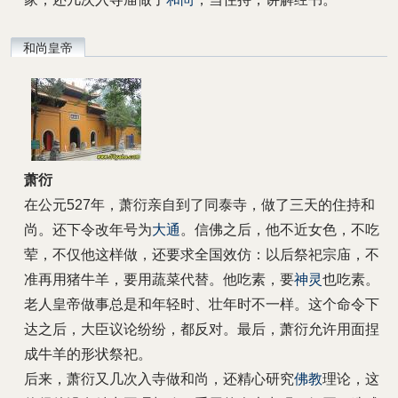
和尚皇帝
萧衍
在公元527年，萧衍亲自到了同泰寺，做了三天的住持和
尚。还下令改年号为
大通
。信佛之后，他不近女色，不吃
荤，不仅他这样做，还要求全国效仿：以后祭祀宗庙，不
准再用猪牛羊，要用蔬菜代替。他吃素，要
神灵
也吃素。
老人皇帝做事总是和年轻时、壮年时不一样。这个命令下
达之后，大臣议论纷纷，都反对。最后，萧衍允许用面捏
成牛羊的形状祭祀。
后来，萧衍又几次入寺做和尚，还精心研究
佛教
理论，这