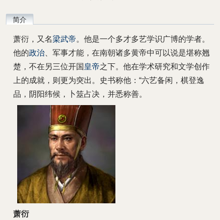
简介
萧衍，又名
梁武帝
。他是一个多才多艺学识广博的学者。
他的
政治
、军事才能，在南朝诸多黄帝中可以说是堪称翘
楚，不在另三位开国
皇帝
之下。他在学术研究和文学创作
上的成就，则更为突出。史书称他：“六艺备闲，棋登逸
品，阴阳纬候，卜筮占决，并悉称善。
萧衍