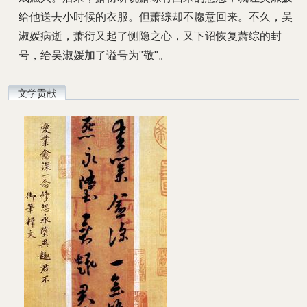
给他送去小时候的衣服。但萧综却不愿意回来。不久，吴
淑媛病逝，萧衍又起了恻隐之心，又下诏恢复萧综的封
号，给吴淑媛加了谥号为"敬"。
文学贡献