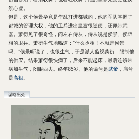
景心虚。
但是，这个侯景毕竟是作乱打进都城的，他的军队掌握了
都城的管理大权，他的卫兵进出皇宫很随便，还佩带武
器。萧衍见了很奇怪，问左右侍从，侍从说是侯景、侯丞
相的卫兵。萧衍生气地喝道："什么丞相！不就是侯景
吗。"侯景听说了，也很生气，于是派人监视萧衍，限制他
的供应。结果萧衍很快病了，后来不能起床，最后连饿带
病加生气，闭眼西去。终年85岁。他的谥号是
武帝
，庙号
是
高祖
。
谋略出众