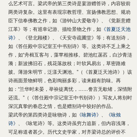
么艺术可言。梁武帝的第三类诗是宴游赠答诗，内容较前
两类诗复杂。这里有表现宗教哲理、宣扬佛教思想、规劝
臣下信奉佛教之作，如《游钟山大爱敬寺》、《觉新意赠
江革》等；有巡幸记游、描绘景物之作，如
《首夏泛天池
诗》
、《登北顾楼》、《天安寺疏圃堂》等；有送别诗，
如《答任殿中宗记室王中书别诗》等。这类诗不乏上乘之
作，如“舟楫互客与，藻苹相推移。碧池红菡萏，白沙青涟
漪；新波拂旧石，残花落故枝；叶软风易出，草密路难
披。薄游朱明节，泛漾天渊池。”（《首夏泛天池诗》）该
诗画面景物鲜明，色彩绚丽多彩，读来颇有韵味。再
如：“兰华时未晏，举袂徒离忧，……誊言无歇绪，深情附
还流。”（《答任殿中宗记室王中书别诗》）写友人将别时
深沉真挚的眷恋之情，也是赠别诗中较好的作品。
梁武帝的第四类诗是咏物诗，如
《咏舞诗》
、
《咏烛
诗》
、《咏笔诗》等。这类诗虽穷力追新，但内容浅薄，
可足称道者甚少。历代文史学家，对齐梁诗总的评价不