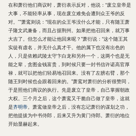
在和萧衍他们商议时，萧衍表示反对，他说：“废立皇帝是
大事，不能轻率从事，现在废立难免会遭到众王爷的反
对。"”萧鸾则说：“现在的众王爷没什么才能，只有随王萧
子隆文武兼备，而且占据荆州。如果把他召回来，就万事
大吉了。但怎么才能让他回来呢？”萧衍说：“这个随王其
实徒有虚名，并无什么真才干。他的属下也没有出色的
人，只是依赖武陵太守卞白龙和另外一个，这两个也是无
能之辈，贪图金钱富贵，到时候只要一封书信许诺高官厚
禄，就可以把他们轻易地召回来。没有了左膀右臂，那个
随王到时候也会跟着回来的。”萧鸾对萧衍的分析很赞同，
于是照他们商议的执行。先是废立了皇帝，自己掌握朝政
大权。三个月之后，这个萧鸾又干脆自己做了皇帝，这就
是
齐明帝
。萧鸾做皇帝之后，没有忘记萧衍的谋划之功，
把他提拔为中书侍郎，后来又升为黄门侍郎。萧衍的地位
开始显赫起来。