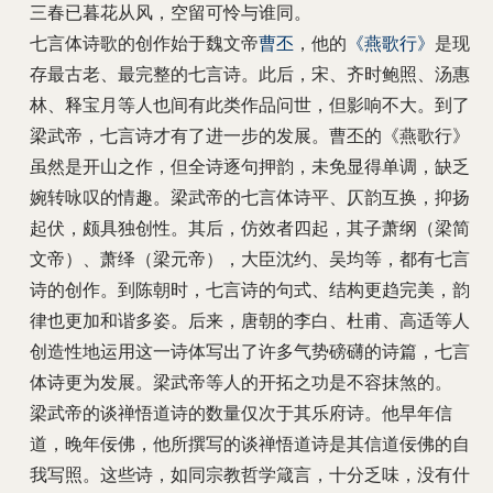
三春已暮花从风，空留可怜与谁同。
七言体诗歌的创作始于魏文帝
曹丕
，他的
《燕歌行》
是现
存最古老、最完整的七言诗。此后，宋、齐时鲍照、汤惠
林、释宝月等人也间有此类作品问世，但影响不大。到了
梁武帝，七言诗才有了进一步的发展。曹丕的《燕歌行》
虽然是开山之作，但全诗逐句押韵，未免显得单调，缺乏
婉转咏叹的情趣。梁武帝的七言体诗平、仄韵互换，抑扬
起伏，颇具独创性。其后，仿效者四起，其子萧纲（梁简
文帝）、萧绎（梁元帝），大臣沈约、吴均等，都有七言
诗的创作。到陈朝时，七言诗的句式、结构更趋完美，韵
律也更加和谐多姿。后来，唐朝的李白、杜甫、高适等人
创造性地运用这一诗体写出了许多气势磅礴的诗篇，七言
体诗更为发展。梁武帝等人的开拓之功是不容抹煞的。
梁武帝的谈禅悟道诗的数量仅次于其乐府诗。他早年信
道，晚年佞佛，他所撰写的谈禅悟道诗是其信道佞佛的自
我写照。这些诗，如同宗教哲学箴言，十分乏味，没有什