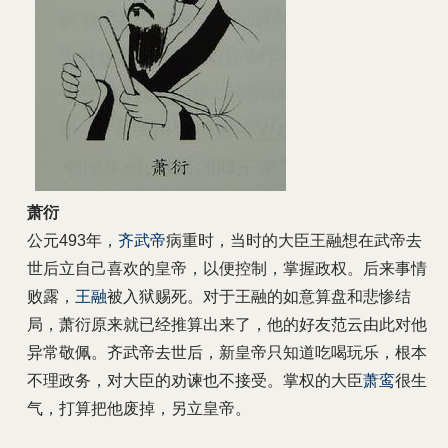
萧衍
公元493年，
齐武帝
病重时，当时的大臣王融想在武帝去
世后立自己喜欢的皇帝，以便控制，掌握政权。后来事情
败露，
王
融
被入狱赐死。对于王融的如意算盘和悲惨结
局，萧衍原来就已经推算出来了，他的好友范云由此对他
异常敬佩。齐武帝去世后，新皇帝只知道吃喝玩乐，根本
不理政务，对大臣的劝谏也不接受。掌权的大臣
萧鸾
很生
气，打算把他废掉，另立皇帝。