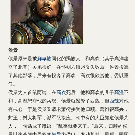
侯景
侯景原来是被
鲜卑族
同化的羯族人，和高欢（其子高洋建
立了北齐）关系很好，在怀朔六镇起义失败后，侯景投靠
了其他部落，后来有投奔了高欢，高欢很欣赏他，委以重
任。
侯景为人首鼠两端，在
高欢
死后，他和高欢的儿子
高澄
不
和，高澄想夺他的兵权。侯景就投降了西魏，但
西魏
对他
有戒心，于是侯景又请求萧衍接受他归顺。萧衍很高兴，
封王，封大将军，派军队接应。朝中有的大臣知道侯景为
人，一句话成了谶语："乱事就要来了。"后来，归顺的侯
景以诛杀朝中弄权的
朱异
为借口，发动叛乱，最后，围困