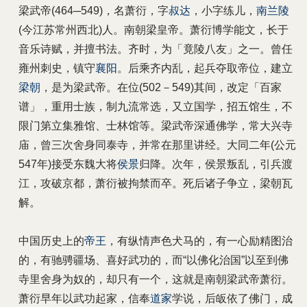
梁武帝(464─549)，名萧衍，字
叔达
，小字练儿，
南兰陵
(今江苏常州西北)人。南朝梁皇帝。萧衍博学能文，长于
音乐诗赋，并擅书法。齐时，为「竟陵八友」之一。曾任
雍州刺史，镇守
襄阳
。后乘齐内乱，起兵夺取帝位，建立
梁朝
，是为梁武帝。在位(502－549)其间，改定「百家
谱」，重用士族，制九流常选，又立国学，招五馆生，不
限门第立集雅馆、士林馆等。梁武帝深通佛学，常大兴寺
庙，曾三次舍身同泰寺，并常在那里讲经。大同二年(公元
547年)接受东魏大将
侯景
归降。次年，侯景叛乱，引兵渡
江，攻破京都，萧衍被拘禁而卒。死后诸子争立，梁朝瓦
解。
中国历史上的
帝王
，有纵情声色犬马的，有一心励精图治
的，有驰骋疆场、喜好武功的，而“以佛化治国”以至到佛
寺里舍身为奴的，却只有一个，这就是南朝梁武帝萧衍。
萧衍早年以武功起家，信奉
道家
学说，后皈依了佛门，成