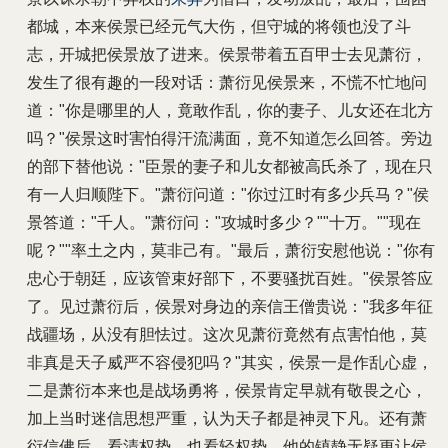
都城，本来侯景已经元气大伤，但守城的将领也没了斗
志，开城把侯景放了进来。侯景带着五百甲士去见萧衍，
发生了很有趣的一段对话：萧衍见侯景来，不慌不忙地问
道："你是哪里的人，竟敢作乱，你的妻子、儿女还在北方
吗？"侯景这时害怕得汗流满面，竟不知道怎么回答。旁边
的部下替他说："臣景的妻子和儿女都被高氏杀了，现在只
有一人归顺陛下。"萧衍问道："你过江时有多少兵马？"侯
景答道："千人。"萧衍问："攻城时多少？""十万。""现在
呢？""率土之内，莫非己有。"最后，萧衍安慰他说："你有
忠心于朝廷，应该管束好部下，不要骚扰百姓。"侯景答应
了。见过萧衍后，侯景对身边的亲信王僧贵说："我多年征
战疆场，从没有胆怯过。这次见萧衍竟然有点害怕他，莫
非真是天子威严不容侵犯吗？"其实，侯景一是作乱心虚，
二是萧衍本来也是战场勇将，侯景肯定早就有敬畏之心，
加上当时迷信思想严重，认为天子都是神灵下凡。还有萧
衍信佛后，看清权势，也看轻权势，他的镇静无疑更让侯