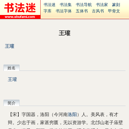
书法迷
书法集
书法导航
书法家
篆刻
字库
书法字体
五体书
古风书
甲骨文
古印
篆书
篆体
光明书
集美书
33书法
毛笔字
钢笔字
多体书
花鸟字
書法视频
集字
字形
大字
篆刻之家
字源
国学
王瓘
古籍
中医
象棋
游戏
电子书
商城
起名
识字
英语
印章
签名
硬筆字
王瓘
字体下载
免费字体
中文字体
英文字体
Ai矢量
P图宝
南无阿弥陀佛
意见反馈
安全网站
捐赠
繁體版
姓名
王瓘
简介
【宋】字国器，洛阳（今河南
洛阳
）人。美风表，有才
辩。少志于画，家甚穷匮，无以资游学。北邙山老子庙壁