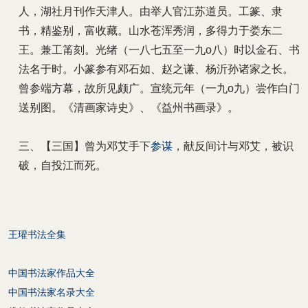
人，湖社月刊作天津人。由举人官江苏道员。工篆、隶
书，精鉴别，富收藏。山水苍浑秀润，多得力于娄东二
王。兼工筩刻。光绪（一八七五至一九o八）时以金石、书
法名于时。小篆参有邓石如、赵之谦、杨沂孙诸家之长。
曾参端方幕，故所见颇广。宣统元年（一九o九）尝作白门
送别图。《清画家诗史》、《益州书画录》。
三、【三国】曾为邓艾手下
参谋
，献反间计与邓艾，被识
破，自投江而死。
王瓘书法全集
中国书法家作品大全
中国书法家名录大全