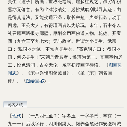
吴生（道子）所画，世称绝笔焉。瓘多往观之，虽穷冬积
雪亦无倦意。有为尘滓涂渍处，必拂拭磨刮以寻其迹，由
是得其遗法。又能变通不滞，取长舍短，声誉籍甚，动于
四远。王公大人，有得瓘画者以为珍玩。末年，石中令以
礼召瓘画昭报寺廊壁，厚酬金币画佛道人物。乾德、开宝
间（九六三至九七六）无与敌者。世谓之小吴生。武宗
曰：“观国器之笔，不知有吴生矣。”高克明亦曰：“得国器
画，何必吴生！”宋朝丹青名者，惟瓘为第一。其画事物尽
工，设色清润，古今无伦。咸平初授画院待诏。 《
图画见
闻志
》、《宋中兴馆阁储藏目》、《圣［宋］朝名画
评》、《
图绘宝鉴
》。
同名人物
【
现代
】（一八四七至？）字孝玉，一字孝禹，辛亥（一
九一一）后以字行，四川铜梁人。韬养斋笔记作安徽桐城