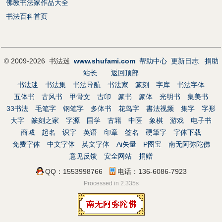
佛教书法家作品大全
书法百科首页
© 2009-2026 书法迷
www.shufami.com
帮助中心
更新日志
捐助
站长
返回顶部
书法迷
书法集
书法导航
书法家
篆刻
字库
书法字体
五体书
古风书
甲骨文
古印
篆书
篆体
光明书
集美书
33书法
毛笔字
钢笔字
多体书
花鸟字
書法视频
集字
字形
大字
篆刻之家
字源
国学
古籍
中医
象棋
游戏
电子书
商城
起名
识字
英语
印章
签名
硬筆字
字体下载
免费字体
中文字体
英文字体
Ai矢量
P图宝
南无阿弥陀佛
意见反馈
安全网站
捐赠
QQ：1553998766
电话：136-6086-7923
Processed in 2.335s