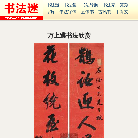
书法迷
书法集
书法导航
书法家
篆刻
字库
书法字体
五体书
古风书
甲骨文
古印
篆书
篆体
光明书
集美书
33书法
毛笔字
钢笔字
多体书
花鸟字
書法视频
集字
字形
大字
篆刻之家
字源
国学
万上遴书法欣赏
古籍
中医
象棋
游戏
电子书
商城
起名
识字
英语
印章
签名
硬筆字
字体下载
免费字体
中文字体
英文字体
Ai矢量
P图宝
南无阿弥陀佛
意见反馈
安全网站
捐赠
繁體版