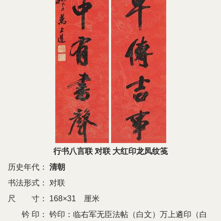
行书八言联 对联 大红印龙凤纹笺
历史年代：
清朝
书法形式：
对联
尺 寸：
168×31 厘米
钤 印：
钤印：临右军无臣法帖（白文）万上遴印（白