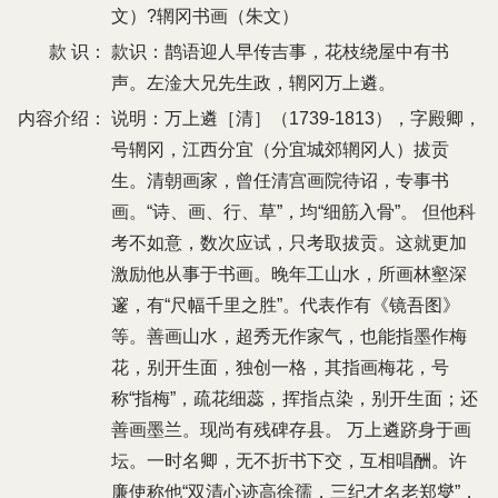
文）?辋冈书画（朱文）
款 识：
款识：鹊语迎人早传吉事，花枝绕屋中有书
声。左淦大兄先生政，辋冈万上遴。
内容介绍：
说明：万上遴［清］（1739-1813），字殿卿，
号辋冈，江西分宜（分宜城郊辋冈人）拔贡
生。清朝画家，曾任清宫画院待诏，专事书
画。“诗、画、行、草”，均“细筋入骨”。 但他科
考不如意，数次应试，只考取拔贡。这就更加
激励他从事于书画。晚年工山水，所画林壑深
邃，有“尺幅千里之胜”。代表作有《镜吾图》
等。善画山水，超秀无作家气，也能指墨作梅
花，别开生面，独创一格，其指画梅花，号
称“指梅”，疏花细蕊，挥指点染，别开生面；还
善画墨兰。现尚有残碑存县。 万上遴跻身于画
坛。一时名卿，无不折书下交，互相唱酬。许
廉使称他“双清心迹高徐孺，三纪才名老郑燮”，