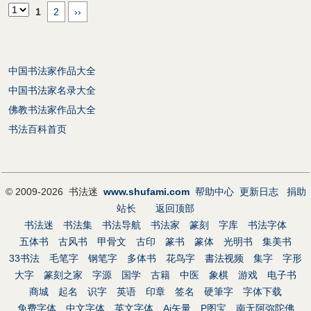
1
2
››
中国书法家作品大全
中国书法家名录大全
佛教书法家作品大全
书法百科首页
© 2009-2026 书法迷
www.shufami.com
帮助中心
更新日志
捐助
站长
返回顶部
书法迷
书法集
书法导航
书法家
篆刻
字库
书法字体
五体书
古风书
甲骨文
古印
篆书
篆体
光明书
集美书
33书法
毛笔字
钢笔字
多体书
花鸟字
書法视频
集字
字形
大字
篆刻之家
字源
国学
古籍
中医
象棋
游戏
电子书
商城
起名
识字
英语
印章
签名
硬筆字
字体下载
免费字体
中文字体
英文字体
Ai矢量
P图宝
南无阿弥陀佛