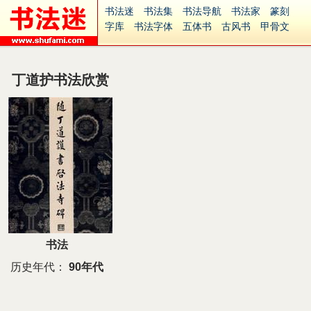
书法迷
书法集
书法导航
书法家
篆刻
字库
书法字体
五体书
古风书
甲骨文
古印
篆书
篆体
光明书
集美书
33书法
毛笔字
钢笔字
多体书
花鸟字
書法视频
集字
字形
大字
篆刻之家
字源
国学
丁道护书法欣赏
古籍
中医
象棋
游戏
电子书
商城
起名
识字
英语
印章
签名
硬筆字
字体下载
免费字体
中文字体
英文字体
Ai矢量
P图宝
南无阿弥陀佛
意见反馈
安全网站
捐赠
繁體版
书法
历史年代：
90年代