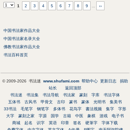
1
2
3
4
5
6
7
8
9
...
››
中国书法家作品大全
中国书法家名录大全
佛教书法家作品大全
书法百科首页
© 2009-2026 书法迷
www.shufami.com
帮助中心
更新日志
捐助
站长
返回顶部
书法迷
书法集
书法导航
书法家
篆刻
字库
书法字体
五体书
古风书
甲骨文
古印
篆书
篆体
光明书
集美书
33书法
毛笔字
钢笔字
多体书
花鸟字
書法视频
集字
字形
大字
篆刻之家
字源
国学
古籍
中医
象棋
游戏
电子书
商城
起名
识字
英语
印章
签名
硬筆字
字体下载
免费字体
中文字体
英文字体
Ai矢量
P图宝
南无阿弥陀佛