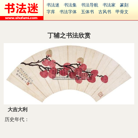
书法迷
书法集
书法导航
书法家
篆刻
字库
书法字体
五体书
古风书
甲骨文
古印
篆书
篆体
光明书
集美书
33书法
毛笔字
钢笔字
多体书
花鸟字
書法视频
集字
字形
大字
篆刻之家
字源
国学
丁辅之书法欣赏
古籍
中医
象棋
游戏
电子书
商城
起名
识字
英语
印章
签名
硬筆字
字体下载
免费字体
中文字体
英文字体
Ai矢量
P图宝
南无阿弥陀佛
意见反馈
安全网站
捐赠
繁體版
大吉大利
历史年代：