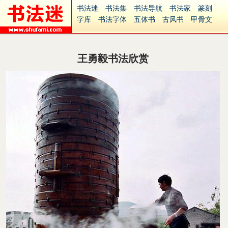
书法迷
书法集
书法导航
书法家
篆刻
字库
书法字体
五体书
古风书
甲骨文
古印
篆书
篆体
光明书
集美书
33书法
毛笔字
钢笔字
多体书
花鸟字
書法视频
集字
字形
大字
篆刻之家
字源
国学
王勇毅书法欣赏
古籍
中医
象棋
游戏
电子书
商城
起名
识字
英语
印章
签名
硬筆字
字体下载
免费字体
中文字体
英文字体
Ai矢量
P图宝
南无阿弥陀佛
意见反馈
安全网站
捐赠
繁體版