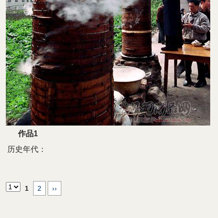
作品1
历史年代：
1
2
››