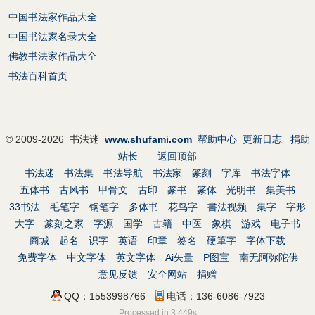
中国书法家作品大全
中国书法家名录大全
佛教书法家作品大全
书法百科首页
© 2009-2026 书法迷
www.shufami.com
帮助中心
更新日志
捐助
站长
返回顶部
书法迷
书法集
书法导航
书法家
篆刻
字库
书法字体
五体书
古风书
甲骨文
古印
篆书
篆体
光明书
集美书
33书法
毛笔字
钢笔字
多体书
花鸟字
書法视频
集字
字形
大字
篆刻之家
字源
国学
古籍
中医
象棋
游戏
电子书
商城
起名
识字
英语
印章
签名
硬筆字
字体下载
免费字体
中文字体
英文字体
Ai矢量
P图宝
南无阿弥陀佛
意见反馈
安全网站
捐赠
QQ：1553998766
电话：136-6086-7923
Processed in 3.449s