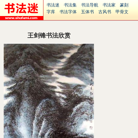
书法迷
书法集
书法导航
书法家
篆刻
字库
书法字体
五体书
古风书
甲骨文
古印
篆书
篆体
光明书
集美书
33书法
毛笔字
钢笔字
多体书
花鸟字
書法视频
集字
字形
大字
篆刻之家
字源
国学
王剑锋书法欣赏
古籍
中医
象棋
游戏
电子书
商城
起名
识字
英语
印章
签名
硬筆字
字体下载
免费字体
中文字体
英文字体
Ai矢量
P图宝
南无阿弥陀佛
意见反馈
安全网站
捐赠
繁體版