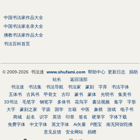
中国书法家作品大全
中国书法家名录大全
佛教书法家作品大全
书法百科首页
© 2009-2026 书法迷
www.shufami.com
帮助中心
更新日志
捐助
站长
返回顶部
书法迷
书法集
书法导航
书法家
篆刻
字库
书法字体
五体书
古风书
甲骨文
古印
篆书
篆体
光明书
集美书
33书法
毛笔字
钢笔字
多体书
花鸟字
書法视频
集字
字形
大字
篆刻之家
字源
国学
古籍
中医
象棋
游戏
电子书
商城
起名
识字
英语
印章
签名
硬筆字
字体下载
免费字体
中文字体
英文字体
Ai矢量
P图宝
南无阿弥陀佛
意见反馈
安全网站
捐赠