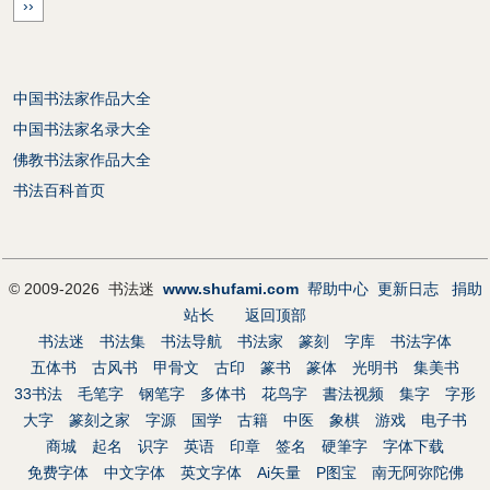
››
中国书法家作品大全
中国书法家名录大全
佛教书法家作品大全
书法百科首页
© 2009-2026 书法迷
www.shufami.com
帮助中心
更新日志
捐助
站长
返回顶部
书法迷
书法集
书法导航
书法家
篆刻
字库
书法字体
五体书
古风书
甲骨文
古印
篆书
篆体
光明书
集美书
33书法
毛笔字
钢笔字
多体书
花鸟字
書法视频
集字
字形
大字
篆刻之家
字源
国学
古籍
中医
象棋
游戏
电子书
商城
起名
识字
英语
印章
签名
硬筆字
字体下载
免费字体
中文字体
英文字体
Ai矢量
P图宝
南无阿弥陀佛