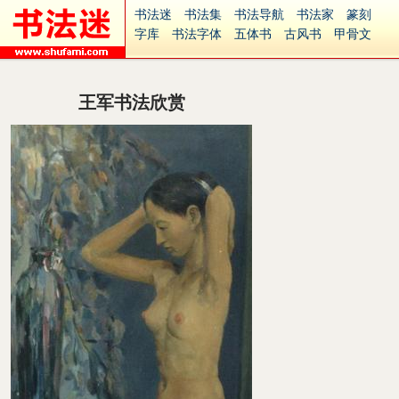
书法迷
书法集
书法导航
书法家
篆刻
字库
书法字体
五体书
古风书
甲骨文
古印
篆书
篆体
光明书
集美书
33书法
毛笔字
钢笔字
多体书
花鸟字
書法视频
集字
字形
大字
篆刻之家
字源
国学
王军书法欣赏
古籍
中医
象棋
游戏
电子书
商城
起名
识字
英语
印章
签名
硬筆字
字体下载
免费字体
中文字体
英文字体
Ai矢量
P图宝
南无阿弥陀佛
意见反馈
安全网站
捐赠
繁體版