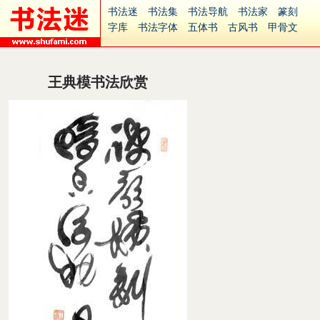
书法迷
书法集
书法导航
书法家
篆刻
字库
书法字体
五体书
古风书
甲骨文
古印
篆书
篆体
光明书
集美书
33书法
毛笔字
钢笔字
多体书
花鸟字
書法视频
集字
字形
大字
篆刻之家
字源
国学
王典模书法欣赏
古籍
中医
象棋
游戏
电子书
商城
起名
识字
英语
印章
签名
硬筆字
字体下载
免费字体
中文字体
英文字体
Ai矢量
P图宝
南无阿弥陀佛
意见反馈
安全网站
捐赠
繁體版