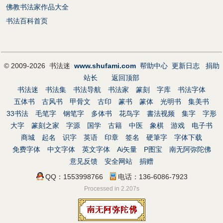
佛教书法家作品大全
书法百科首页
© 2009-2026 书法迷
www.shufami.com
帮助中心
更新日志
捐助
站长
返回顶部
书法迷
书法集
书法导航
书法家
篆刻
字库
书法字体
五体书
古风书
甲骨文
古印
篆书
篆体
光明书
集美书
33书法
毛笔字
钢笔字
多体书
花鸟字
書法视频
集字
字形
大字
篆刻之家
字源
国学
古籍
中医
象棋
游戏
电子书
商城
起名
识字
英语
印章
签名
硬筆字
字体下载
免费字体
中文字体
英文字体
Ai矢量
P图宝
南无阿弥陀佛
意见反馈
安全网站
捐赠
QQ：1553998766
电话：136-6086-7923
Processed in 2.207s