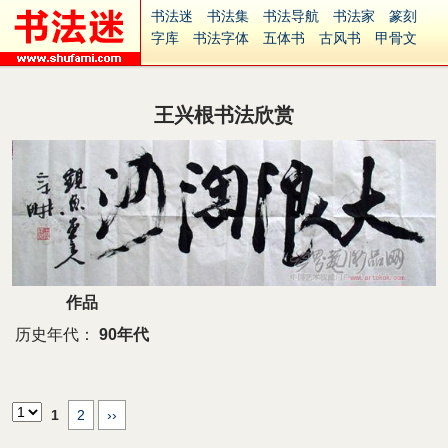
书法迷
书法集
书法导航
书法家
篆刻
字库
书法字体
五体书
古风书
甲骨文
古印
篆书
篆体
光明书
集美书
33书法
毛笔字
钢笔字
多体书
花鸟字
書法视频
集字
字形
大字
篆刻之家
字源
国学
王兴根书法欣赏
古籍
中医
象棋
游戏
电子书
商城
起名
识字
英语
印章
签名
硬筆字
字体下载
免费字体
中文字体
英文字体
Ai矢量
P图宝
南无阿弥陀佛
意见反馈
安全网站
捐赠
繁體版
作品
历史年代：
90年代
1
2
››