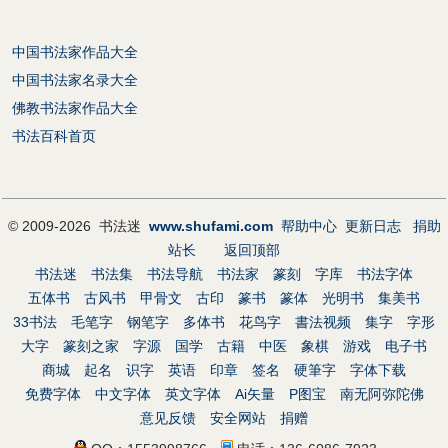
中国书法家作品大全
中国书法家名录大全
佛教书法家作品大全
书法百科首页
© 2009-2026 书法迷
www.shufami.com
帮助中心
更新日志
捐助
站长
返回顶部
书法迷
书法集
书法导航
书法家
篆刻
字库
书法字体
五体书
古风书
甲骨文
古印
篆书
篆体
光明书
集美书
33书法
毛笔字
钢笔字
多体书
花鸟字
書法视频
集字
字形
大字
篆刻之家
字源
国学
古籍
中医
象棋
游戏
电子书
商城
起名
识字
英语
印章
签名
硬筆字
字体下载
免费字体
中文字体
英文字体
Ai矢量
P图宝
南无阿弥陀佛
意见反馈
安全网站
捐赠