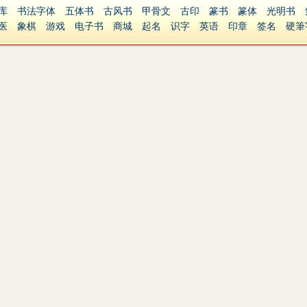
库
书法字体
五体书
古风书
甲骨文
古印
篆书
篆体
光明书
医
象棋
游戏
电子书
商城
起名
识字
英语
印章
签名
硬筆
障碍
繁體版