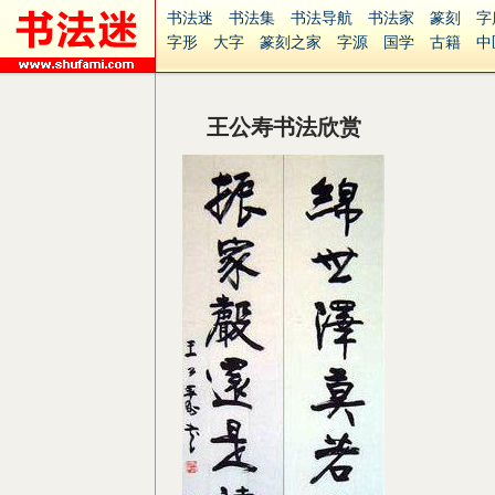
书法迷
书法集
书法导航
书法家
篆刻
字
字形
大字
篆刻之家
字源
国学
古籍
中
南无阿弥陀佛
意见反馈
安全网站
捐赠
无
王公寿书法欣赏