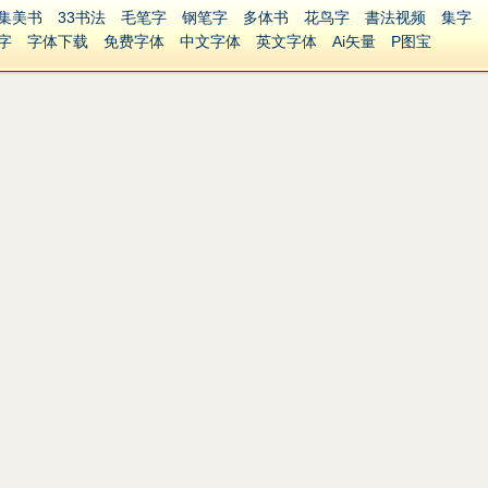
集美书
33书法
毛笔字
钢笔字
多体书
花鸟字
書法视频
集字
字
字体下载
免费字体
中文字体
英文字体
Ai矢量
P图宝