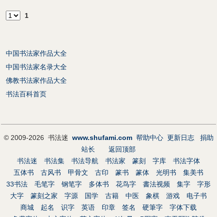
1
中国书法家作品大全
中国书法家名录大全
佛教书法家作品大全
书法百科首页
© 2009-2026 书法迷
www.shufami.com
帮助中心
更新日志
捐助
站长
返回顶部
书法迷
书法集
书法导航
书法家
篆刻
字库
书法字体
五体书
古风书
甲骨文
古印
篆书
篆体
光明书
集美书
33书法
毛笔字
钢笔字
多体书
花鸟字
書法视频
集字
字形
大字
篆刻之家
字源
国学
古籍
中医
象棋
游戏
电子书
商城
起名
识字
英语
印章
签名
硬筆字
字体下载