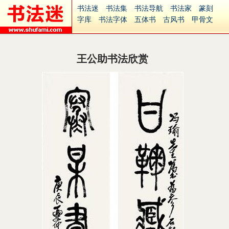
书法迷
书法集
书法导航
书法家
篆刻
字库
书法字体
五体书
古风书
甲骨文
古印
篆书
篆体
光明书
集美书
33书法
毛笔字
钢笔字
多体书
花鸟字
書法视频
集字
字形
大字
篆刻之家
字源
国学
王公助书法欣赏
古籍
中医
象棋
游戏
电子书
商城
起名
识字
英语
印章
签名
硬筆字
字体下载
免费字体
中文字体
英文字体
Ai矢量
P图宝
南无阿弥陀佛
意见反馈
安全网站
捐赠
繁體版