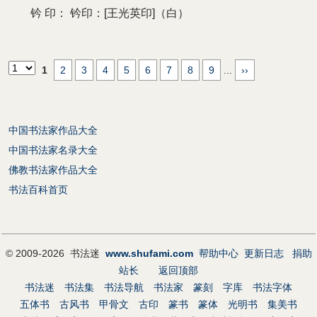
钤 印：
钤印：[王光英印]（白）
1
2
3
4
5
6
7
8
9
...
››
中国书法家作品大全
中国书法家名录大全
佛教书法家作品大全
书法百科首页
© 2009-2026 书法迷
www.shufami.com
帮助中心
更新日志
捐助
站长
返回顶部
书法迷
书法集
书法导航
书法家
篆刻
字库
书法字体
五体书
古风书
甲骨文
古印
篆书
篆体
光明书
集美书