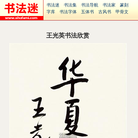
书法迷
书法集
书法导航
书法家
篆刻
字库
书法字体
五体书
古风书
甲骨文
古印
篆书
篆体
光明书
集美书
33书法
毛笔字
钢笔字
多体书
花鸟字
書法视频
集字
字形
大字
篆刻之家
字源
国学
王光英书法欣赏
古籍
中医
象棋
游戏
电子书
商城
起名
识字
英语
印章
签名
硬筆字
字体下载
免费字体
中文字体
英文字体
Ai矢量
P图宝
南无阿弥陀佛
意见反馈
安全网站
捐赠
繁體版