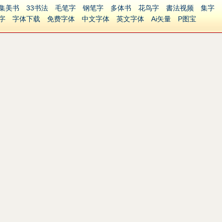
集美书
33书法
毛笔字
钢笔字
多体书
花鸟字
書法视频
集字
字
字体下载
免费字体
中文字体
英文字体
Ai矢量
P图宝