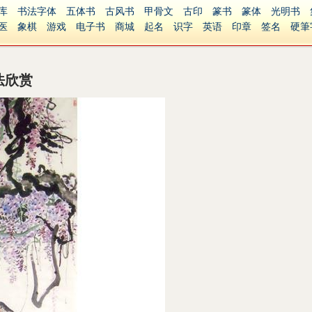
库
书法字体
五体书
古风书
甲骨文
古印
篆书
篆体
光明书
医
象棋
游戏
电子书
商城
起名
识字
英语
印章
签名
硬筆
障碍
繁體版
法欣赏