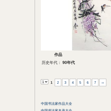
作品
历史年代：
90年代
1
2
3
4
5
6
7
››
中国书法家作品大全
中国书法家名录大全