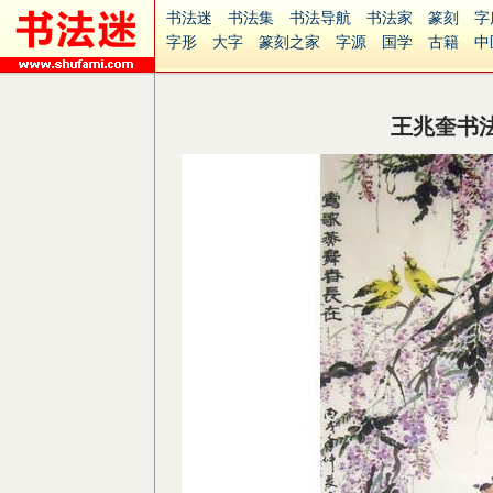
书法迷
书法集
书法导航
书法家
篆刻
字
字形
大字
篆刻之家
字源
国学
古籍
中
南无阿弥陀佛
意见反馈
安全网站
捐赠
无
王兆奎书