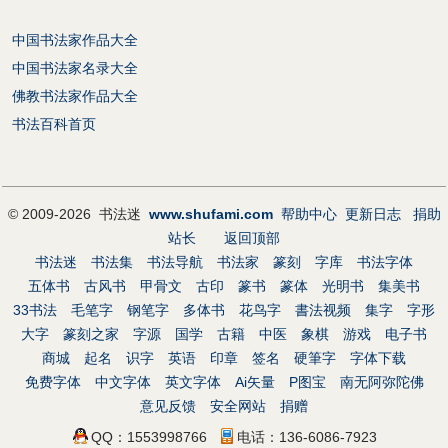
中国书法家作品大全
中国书法家名录大全
佛教书法家作品大全
书法百科首页
© 2009-2026 书法迷
www.shufami.com
帮助中心
更新日志
捐助
站长
返回顶部
书法迷
书法集
书法导航
书法家
篆刻
字库
书法字体
五体书
古风书
甲骨文
古印
篆书
篆体
光明书
集美书
33书法
毛笔字
钢笔字
多体书
花鸟字
書法视频
集字
字形
大字
篆刻之家
字源
国学
古籍
中医
象棋
游戏
电子书
商城
起名
识字
英语
印章
签名
硬筆字
字体下载
免费字体
中文字体
英文字体
Ai矢量
P图宝
南无阿弥陀佛
意见反馈
安全网站
捐赠
QQ：1553998766
电话：136-6086-7923