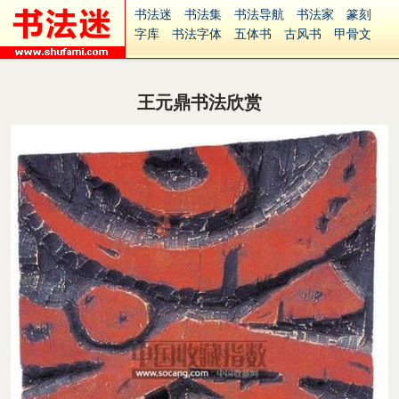
书法迷
书法集
书法导航
书法家
篆刻
字库
书法字体
五体书
古风书
甲骨文
古印
篆书
篆体
光明书
集美书
33书法
毛笔字
钢笔字
多体书
花鸟字
書法视频
集字
字形
大字
篆刻之家
字源
国学
王元鼎书法欣赏
古籍
中医
象棋
游戏
电子书
商城
起名
识字
英语
印章
签名
硬筆字
字体下载
免费字体
中文字体
英文字体
Ai矢量
P图宝
南无阿弥陀佛
意见反馈
安全网站
捐赠
繁體版