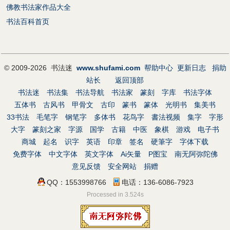
佛教书法家作品大全
书法百科首页
© 2009-2026 书法迷
www.shufami.com
帮助中心
更新日志
捐助
站长
返回顶部
书法迷
书法集
书法导航
书法家
篆刻
字库
书法字体
五体书
古风书
甲骨文
古印
篆书
篆体
光明书
集美书
33书法
毛笔字
钢笔字
多体书
花鸟字
書法视频
集字
字形
大字
篆刻之家
字源
国学
古籍
中医
象棋
游戏
电子书
商城
起名
识字
英语
印章
签名
硬筆字
字体下载
免费字体
中文字体
英文字体
Ai矢量
P图宝
南无阿弥陀佛
意见反馈
安全网站
捐赠
QQ：1553998766
电话：136-6086-7923
Processed in 3.524s