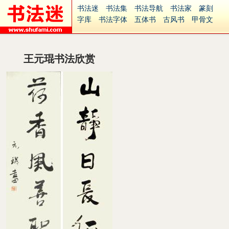
书法迷
书法集
书法导航
书法家
篆刻
字库
书法字体
五体书
古风书
甲骨文
古印
篆书
篆体
光明书
集美书
33书法
毛笔字
钢笔字
多体书
花鸟字
書法视频
集字
字形
大字
篆刻之家
字源
国学
王元琨书法欣赏
古籍
中医
象棋
游戏
电子书
商城
起名
识字
英语
印章
签名
硬筆字
字体下载
免费字体
中文字体
英文字体
Ai矢量
P图宝
南无阿弥陀佛
意见反馈
安全网站
捐赠
繁體版