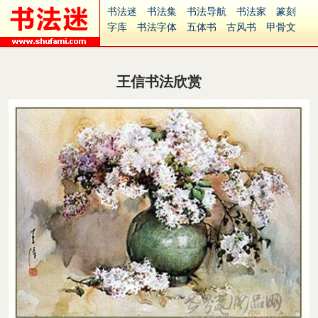
书法迷
书法集
书法导航
书法家
篆刻
字库
书法字体
五体书
古风书
甲骨文
古印
篆书
篆体
光明书
集美书
33书法
毛笔字
钢笔字
多体书
花鸟字
書法视频
集字
字形
大字
篆刻之家
字源
国学
王信书法欣赏
古籍
中医
象棋
游戏
电子书
商城
起名
识字
英语
印章
签名
硬筆字
字体下载
免费字体
中文字体
英文字体
Ai矢量
P图宝
南无阿弥陀佛
意见反馈
安全网站
捐赠
繁體版