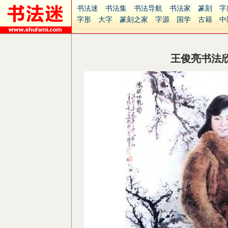
书法迷
书法集
书法导航
书法家
篆刻
字
字形
大字
篆刻之家
字源
国学
古籍
中
南无阿弥陀佛
意见反馈
安全网站
捐赠
无
王俊亮书法