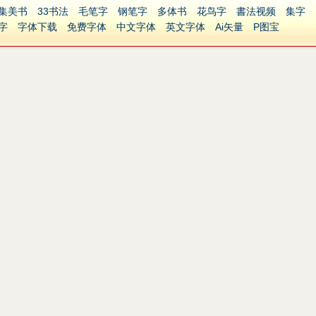
集美书
33书法
毛笔字
钢笔字
多体书
花鸟字
書法视频
集字
字
字体下载
免费字体
中文字体
英文字体
Ai矢量
P图宝