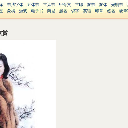
库
书法字体
五体书
古风书
甲骨文
古印
篆书
篆体
光明书
医
象棋
游戏
电子书
商城
起名
识字
英语
印章
签名
硬筆
障碍
繁體版
欣赏