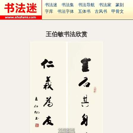
书法迷
书法集
书法导航
书法家
篆刻
字库
书法字体
五体书
古风书
甲骨文
古印
篆书
篆体
光明书
集美书
33书法
毛笔字
钢笔字
多体书
花鸟字
書法视频
集字
字形
大字
篆刻之家
字源
国学
王伯敏书法欣赏
古籍
中医
象棋
游戏
电子书
商城
起名
识字
英语
印章
签名
硬筆字
字体下载
免费字体
中文字体
英文字体
Ai矢量
P图宝
南无阿弥陀佛
意见反馈
安全网站
捐赠
繁體版