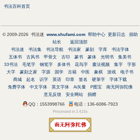
书法百科首页
© 2009-2026 书法迷
www.shufami.com
帮助中心
更新日志
捐助
站长
返回顶部
书法迷
书法集
书法导航
书法家
篆刻
字库
书法字体
五体书
古风书
甲骨文
古印
篆书
篆体
光明书
集美书
33书法
毛笔字
钢笔字
多体书
花鸟字
書法视频
集字
字形
大字
篆刻之家
字源
国学
古籍
中医
象棋
游戏
电子书
商城
起名
识字
英语
印章
签名
硬筆字
字体下载
免费字体
中文字体
英文字体
Ai矢量
P图宝
南无阿弥陀佛
意见反馈
安全网站
捐赠
QQ：1553998766
电话：136-6086-7923
Processed in 2.415s