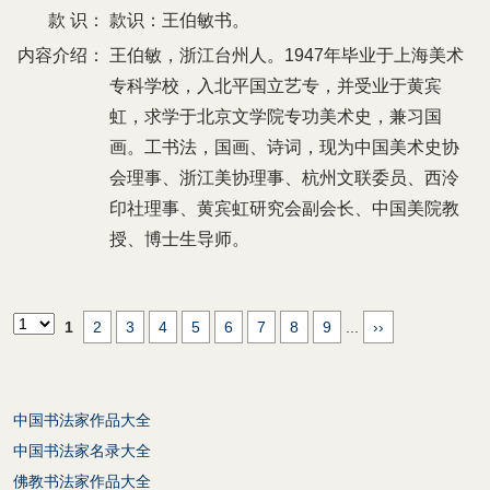
款 识：
款识：王伯敏书。
内容介绍：
王伯敏，浙江台州人。1947年毕业于上海美术
专科学校，入北平国立艺专，并受业于黄宾
虹，求学于北京文学院专功美术史，兼习国
画。工书法，国画、诗词，现为中国美术史协
会理事、浙江美协理事、杭州文联委员、西泠
印社理事、黄宾虹研究会副会长、中国美院教
授、博士生导师。
1
2
3
4
5
6
7
8
9
...
››
中国书法家作品大全
中国书法家名录大全
佛教书法家作品大全