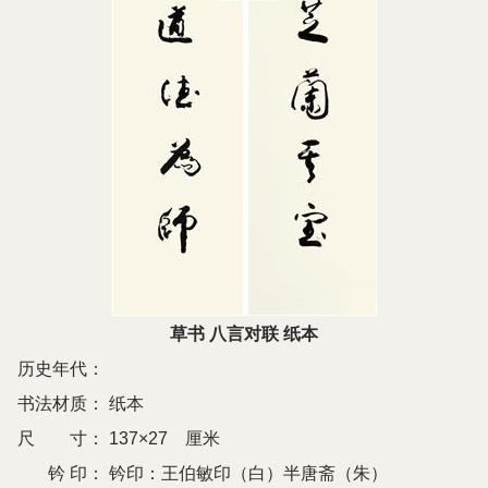
草书 八言对联 纸本
历史年代：
书法材质：
纸本
尺 寸：
137×27 厘米
钤 印：
钤印：王伯敏印（白）半唐斋（朱）