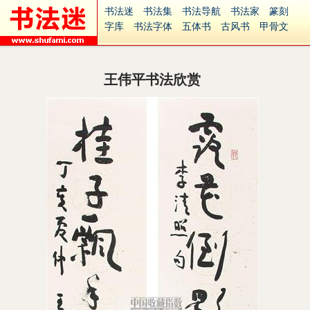
书法迷
书法集
书法导航
书法家
篆刻
字库
书法字体
五体书
古风书
甲骨文
古印
篆书
篆体
光明书
集美书
33书法
毛笔字
钢笔字
多体书
花鸟字
書法视频
集字
字形
大字
篆刻之家
字源
国学
王伟平书法欣赏
古籍
中医
象棋
游戏
电子书
商城
起名
识字
英语
印章
签名
硬筆字
字体下载
免费字体
中文字体
英文字体
Ai矢量
P图宝
南无阿弥陀佛
意见反馈
安全网站
捐赠
繁體版