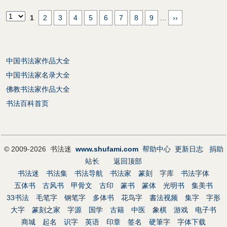
1
2
3
4
5
6
7
8
9
...
››
中国书法家作品大全
中国书法家名录大全
佛教书法家作品大全
书法百科首页
© 2009-2026 书法迷
www.shufami.com
帮助中心
更新日志
捐助
站长
返回顶部
书法迷
书法集
书法导航
书法家
篆刻
字库
书法字体
五体书
古风书
甲骨文
古印
篆书
篆体
光明书
集美书
33书法
毛笔字
钢笔字
多体书
花鸟字
書法视频
集字
字形
大字
篆刻之家
字源
国学
古籍
中医
象棋
游戏
电子书
商城
起名
识字
英语
印章
签名
硬筆字
字体下载