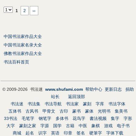
1
2
››
中国书法家作品大全
中国书法家名录大全
佛教书法家作品大全
书法百科首页
© 2009-2026 书法迷
www.shufami.com
帮助中心
更新日志
捐助
站长
返回顶部
书法迷
书法集
书法导航
书法家
篆刻
字库
书法字体
五体书
古风书
甲骨文
古印
篆书
篆体
光明书
集美书
33书法
毛笔字
钢笔字
多体书
花鸟字
書法视频
集字
字形
大字
篆刻之家
字源
国学
古籍
中医
象棋
游戏
电子书
商城
起名
识字
英语
印章
签名
硬筆字
字体下载