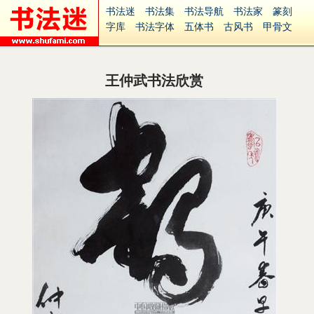
书法迷
书法集
书法导航
书法家
篆刻
字库
书法字体
五体书
古风书
甲骨文
古印
篆书
篆体
光明书
集美书
33书法
毛笔字
钢笔字
多体书
花鸟字
書法视频
集字
字形
大字
篆刻之家
字源
国学
王仲武书法欣赏
古籍
中医
象棋
游戏
电子书
商城
起名
识字
英语
印章
签名
硬筆字
字体下载
免费字体
中文字体
英文字体
Ai矢量
P图宝
南无阿弥陀佛
意见反馈
安全网站
捐赠
繁體版