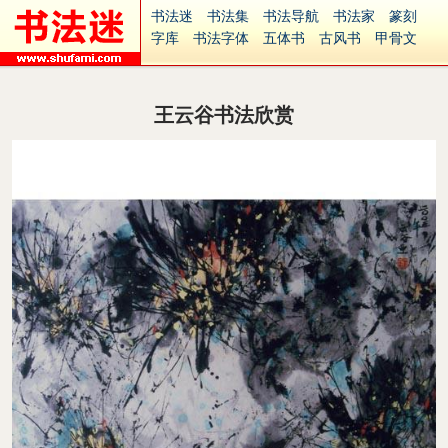
书法迷
书法集
书法导航
书法家
篆刻
字库
书法字体
五体书
古风书
甲骨文
古印
篆书
篆体
光明书
集美书
33书法
毛笔字
钢笔字
多体书
花鸟字
書法视频
集字
字形
大字
篆刻之家
字源
国学
王云谷书法欣赏
古籍
中医
象棋
游戏
电子书
商城
起名
识字
英语
印章
签名
硬筆字
字体下载
免费字体
中文字体
英文字体
Ai矢量
P图宝
南无阿弥陀佛
意见反馈
安全网站
捐赠
繁體版