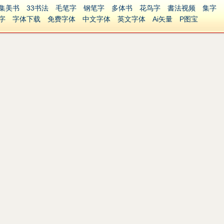
集美书
33书法
毛笔字
钢笔字
多体书
花鸟字
書法视频
集字
字
字体下载
免费字体
中文字体
英文字体
Ai矢量
P图宝