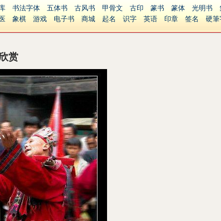
库
书法字体
五体书
古风书
甲骨文
古印
篆书
篆体
光明书
医
象棋
游戏
电子书
商城
起名
识字
英语
印章
签名
硬筆
障碍
繁體版
欣赏