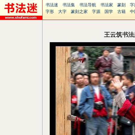
书法迷
书法集
书法导航
书法家
篆刻
字
字形
大字
篆刻之家
字源
国学
古籍
中
南无阿弥陀佛
意见反馈
安全网站
捐赠
无
王云筑书法