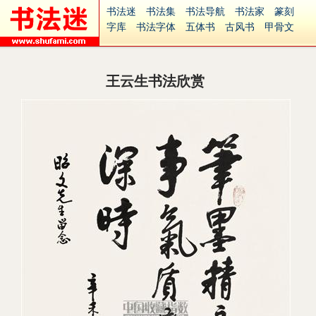
书法迷
书法集
书法导航
书法家
篆刻
字库
书法字体
五体书
古风书
甲骨文
古印
篆书
篆体
光明书
集美书
33书法
毛笔字
钢笔字
多体书
花鸟字
書法视频
集字
字形
大字
篆刻之家
字源
国学
王云生书法欣赏
古籍
中医
象棋
游戏
电子书
商城
起名
识字
英语
印章
签名
硬筆字
字体下载
免费字体
中文字体
英文字体
Ai矢量
P图宝
南无阿弥陀佛
意见反馈
安全网站
捐赠
繁體版