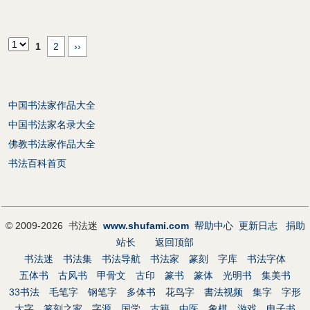
1
2
››
中国书法家作品大全
中国书法家名录大全
佛教书法家作品大全
书法百科首页
© 2009-2026 书法迷
www.shufami.com
帮助中心
更新日志
捐助
站长
返回顶部
书法迷
书法集
书法导航
书法家
篆刻
字库
书法字体
五体书
古风书
甲骨文
古印
篆书
篆体
光明书
集美书
33书法
毛笔字
钢笔字
多体书
花鸟字
書法视频
集字
字形
大字
篆刻之家
字源
国学
古籍
中医
象棋
游戏
电子书