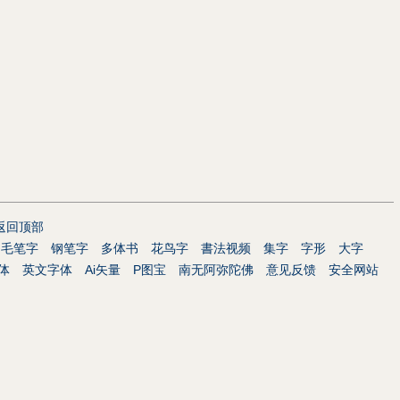
返回顶部
毛笔字
钢笔字
多体书
花鸟字
書法视频
集字
字形
大字
体
英文字体
Ai矢量
P图宝
南无阿弥陀佛
意见反馈
安全网站