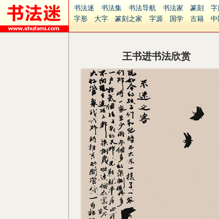
书法迷
书法集
书法导航
书法家
篆刻
字
字形
大字
篆刻之家
字源
国学
古籍
中
南无阿弥陀佛
意见反馈
安全网站
捐赠
无
王书进书法欣赏