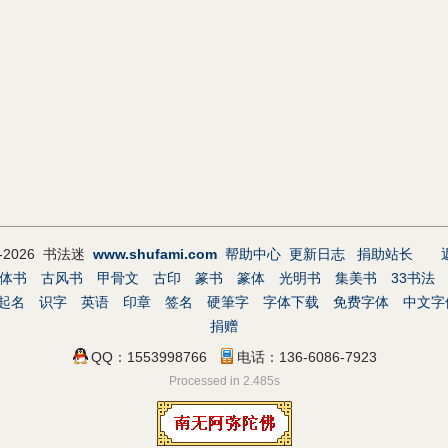
9-2026 书法迷
www.shufami.com
帮助中心
更新日志
捐助站长
体书
古风书
甲骨文
古印
篆书
篆体
光明书
集美书
33书法
起名
识字
英语
印章
签名
硬筆字
字体下载
免费字体
中文字
捐赠
QQ：1553998766
电话：136-6086-7923
Processed in 2.485s