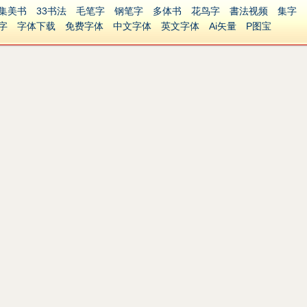
集美书
33书法
毛笔字
钢笔字
多体书
花鸟字
書法视频
集字
字
字体下载
免费字体
中文字体
英文字体
Ai矢量
P图宝