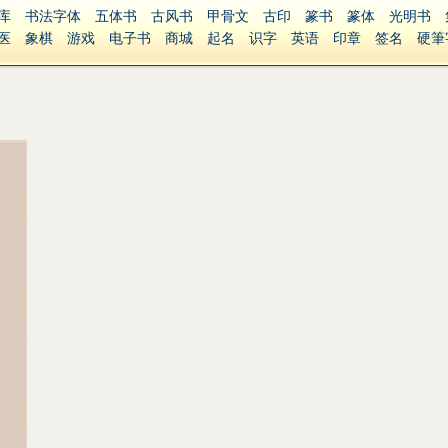
库
书法字体
五体书
古风书
甲骨文
古印
篆书
篆体
光明书
医
象棋
游戏
电子书
商城
起名
识字
英语
印章
签名
硬筆
障碍
繁體版