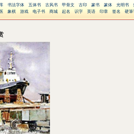
库
书法字体
五体书
古风书
甲骨文
古印
篆书
篆体
光明书
医
象棋
游戏
电子书
商城
起名
识字
英语
印章
签名
硬筆
障碍
繁體版
赏