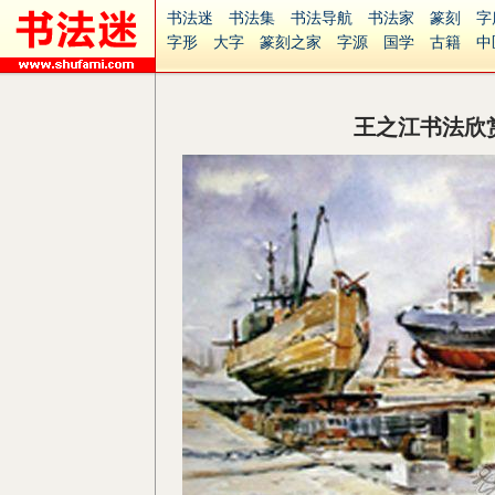
书法迷
书法集
书法导航
书法家
篆刻
字
字形
大字
篆刻之家
字源
国学
古籍
中
南无阿弥陀佛
意见反馈
安全网站
捐赠
无
王之江书法欣