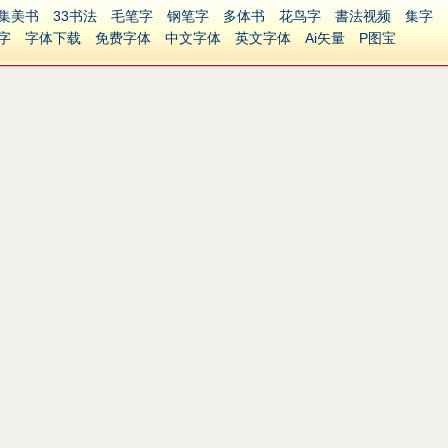
集美书
33书法
毛笔字
钢笔字
多体书
花鸟字
書法视频
集字
字
字体下载
免费字体
中文字体
英文字体
Ai矢量
P图宝