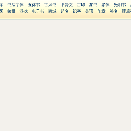
库
书法字体
五体书
古风书
甲骨文
古印
篆书
篆体
光明书
医
象棋
游戏
电子书
商城
起名
识字
英语
印章
签名
硬筆
障碍
繁體版