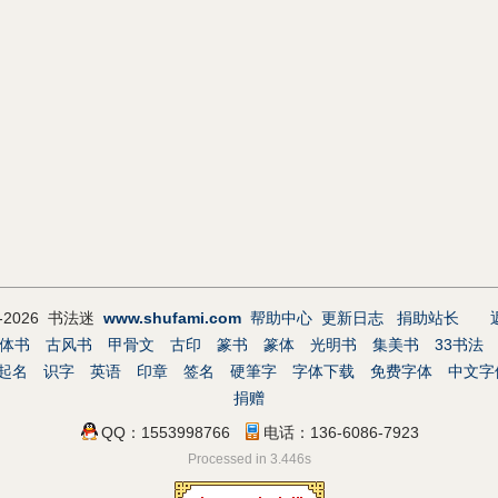
9-2026 书法迷
www.shufami.com
帮助中心
更新日志
捐助站长
体书
古风书
甲骨文
古印
篆书
篆体
光明书
集美书
33书法
起名
识字
英语
印章
签名
硬筆字
字体下载
免费字体
中文字
捐赠
QQ：1553998766
电话：136-6086-7923
Processed in 3.446s