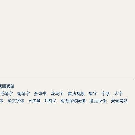
返回顶部
毛笔字
钢笔字
多体书
花鸟字
書法视频
集字
字形
大字
体
英文字体
Ai矢量
P图宝
南无阿弥陀佛
意见反馈
安全网站