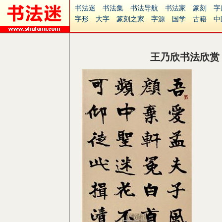
书法迷
书法集
书法导航
书法家
篆刻
字
字形
大字
篆刻之家
字源
国学
古籍
中
南无阿弥陀佛
意见反馈
安全网站
捐赠
无
王乃欣书法欣赏