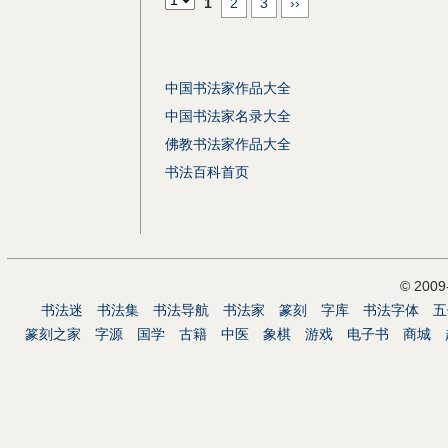
1
2
3
››
中国书法家作品大全
中国书法家名录大全
佛教书法家作品大全
书法百科首页
© 200
书法迷
书法集
书法导航
书法家
篆刻
字库
书法字体
五
篆刻之家
字源
国学
古籍
中医
象棋
游戏
电子书
商城