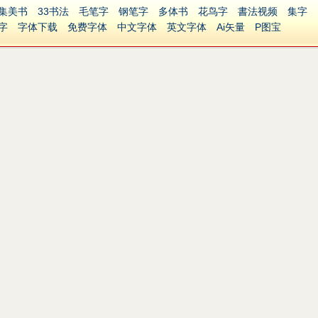
集美书
33书法
毛笔字
钢笔字
多体书
花鸟字
書法视频
集字
字
字体下载
免费字体
中文字体
英文字体
Ai矢量
P图宝