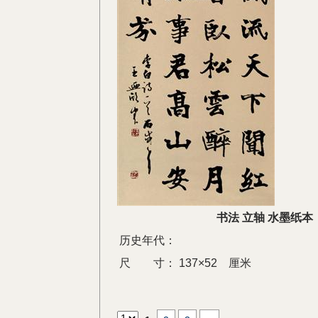
书法 立轴 水墨纸本
历史年代：
尺 寸：
137×52 厘米