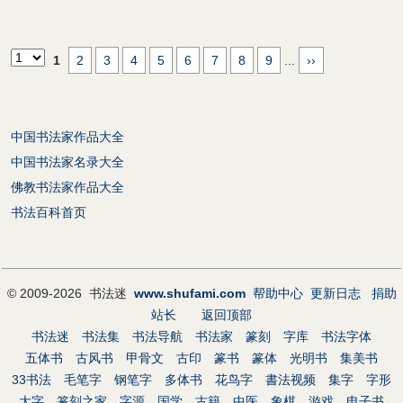
1
2
3
4
5
6
7
8
9
...
››
中国书法家作品大全
中国书法家名录大全
佛教书法家作品大全
书法百科首页
© 2009-2026 书法迷
www.shufami.com
帮助中心
更新日志
捐助
站长
返回顶部
书法迷
书法集
书法导航
书法家
篆刻
字库
书法字体
五体书
古风书
甲骨文
古印
篆书
篆体
光明书
集美书
33书法
毛笔字
钢笔字
多体书
花鸟字
書法视频
集字
字形
大字
篆刻之家
字源
国学
古籍
中医
象棋
游戏
电子书