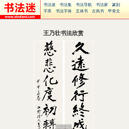
书法迷
书法集
书法导航
书法家
篆刻
字库
书法字体
五体书
古风书
甲骨文
古印
篆书
篆体
光明书
集美书
33书法
毛笔字
钢笔字
多体书
花鸟字
書法视频
集字
字形
大字
篆刻之家
字源
国学
王乃壮书法欣赏
古籍
中医
象棋
游戏
电子书
商城
起名
识字
英语
印章
签名
硬筆字
字体下载
免费字体
中文字体
英文字体
Ai矢量
P图宝
南无阿弥陀佛
意见反馈
安全网站
捐赠
繁體版