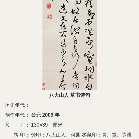
八大山人 草书诗句
历史年代：
创作年代：
公元 2009 年
尺 寸：
130×39 厘米
钤 印：
钤印：八大山人、何园 鉴藏印：真、赏、陈淮