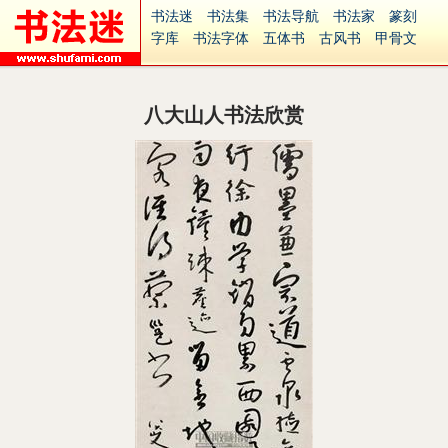
书法迷
书法集
书法导航
书法家
篆刻
字库
书法字体
五体书
古风书
甲骨文
古印
篆书
篆体
光明书
集美书
33书法
毛笔字
钢笔字
多体书
花鸟字
書法视频
集字
字形
大字
篆刻之家
字源
国学
八大山人书法欣赏
古籍
中医
象棋
游戏
电子书
商城
起名
识字
英语
印章
签名
硬筆字
字体下载
免费字体
中文字体
英文字体
Ai矢量
P图宝
南无阿弥陀佛
意见反馈
安全网站
捐赠
繁體版