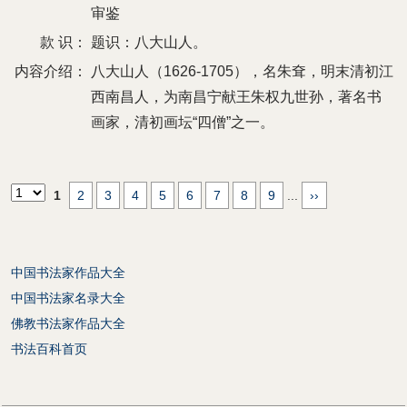
审鉴
款 识：
题识：八大山人。
内容介绍：
八大山人（1626-1705），名朱耷，明末清初江
西南昌人，为南昌宁献王朱权九世孙，著名书
画家，清初画坛“四僧”之一。
1
2
3
4
5
6
7
8
9
...
››
中国书法家作品大全
中国书法家名录大全
佛教书法家作品大全
书法百科首页