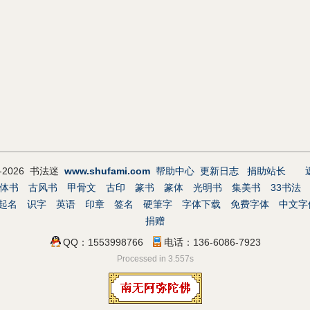
9-2026 书法迷
www.shufami.com
帮助中心
更新日志
捐助站长
体书
古风书
甲骨文
古印
篆书
篆体
光明书
集美书
33书法
起名
识字
英语
印章
签名
硬筆字
字体下载
免费字体
中文字
捐赠
QQ：1553998766
电话：136-6086-7923
Processed in 3.557s