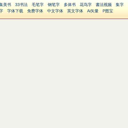
集美书
33书法
毛笔字
钢笔字
多体书
花鸟字
書法视频
集字
字
字体下载
免费字体
中文字体
英文字体
Ai矢量
P图宝