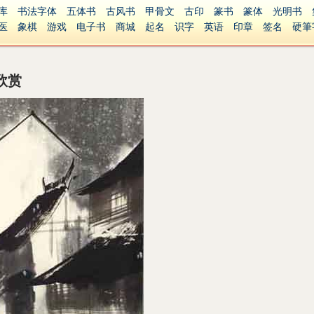
库
书法字体
五体书
古风书
甲骨文
古印
篆书
篆体
光明书
医
象棋
游戏
电子书
商城
起名
识字
英语
印章
签名
硬筆
障碍
繁體版
欣赏