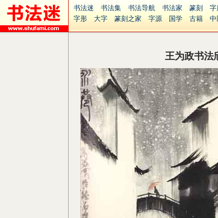
书法迷
书法集
书法导航
书法家
篆刻
字
字形
大字
篆刻之家
字源
国学
古籍
中
南无阿弥陀佛
意见反馈
安全网站
捐赠
无
王为政书法