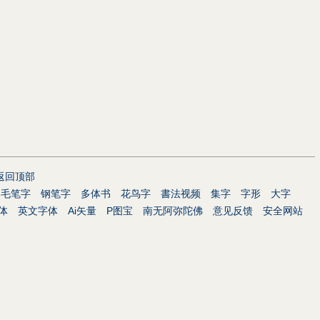
返回顶部
毛笔字
钢笔字
多体书
花鸟字
書法视频
集字
字形
大字
体
英文字体
Ai矢量
P图宝
南无阿弥陀佛
意见反馈
安全网站