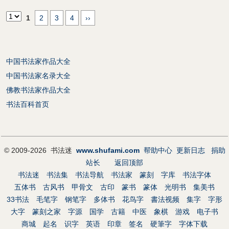
1
2
3
4
››
中国书法家作品大全
中国书法家名录大全
佛教书法家作品大全
书法百科首页
© 2009-2026 书法迷
www.shufami.com
帮助中心
更新日志
捐助
站长
返回顶部
书法迷
书法集
书法导航
书法家
篆刻
字库
书法字体
五体书
古风书
甲骨文
古印
篆书
篆体
光明书
集美书
33书法
毛笔字
钢笔字
多体书
花鸟字
書法视频
集字
字形
大字
篆刻之家
字源
国学
古籍
中医
象棋
游戏
电子书
商城
起名
识字
英语
印章
签名
硬筆字
字体下载