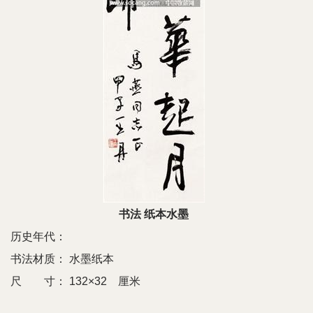
书法 纸本水墨
历史年代：
书法材质：
水墨纸本
尺 寸：
132×32 厘米