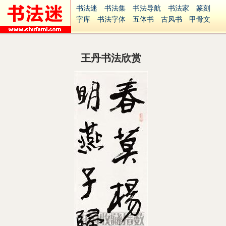
书法迷
书法集
书法导航
书法家
篆刻
字库
书法字体
五体书
古风书
甲骨文
古印
篆书
篆体
光明书
集美书
33书法
毛笔字
钢笔字
多体书
花鸟字
書法视频
集字
字形
大字
篆刻之家
字源
国学
王丹书法欣赏
古籍
中医
象棋
游戏
电子书
商城
起名
识字
英语
印章
签名
硬筆字
字体下载
免费字体
中文字体
英文字体
Ai矢量
P图宝
南无阿弥陀佛
意见反馈
安全网站
捐赠
繁體版