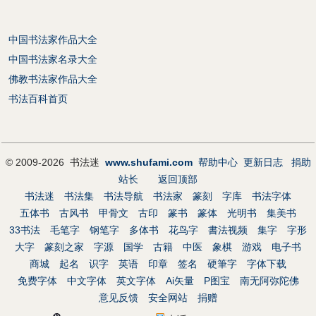
中国书法家作品大全
中国书法家名录大全
佛教书法家作品大全
书法百科首页
© 2009-2026 书法迷
www.shufami.com
帮助中心
更新日志
捐助
站长
返回顶部
书法迷
书法集
书法导航
书法家
篆刻
字库
书法字体
五体书
古风书
甲骨文
古印
篆书
篆体
光明书
集美书
33书法
毛笔字
钢笔字
多体书
花鸟字
書法视频
集字
字形
大字
篆刻之家
字源
国学
古籍
中医
象棋
游戏
电子书
商城
起名
识字
英语
印章
签名
硬筆字
字体下载
免费字体
中文字体
英文字体
Ai矢量
P图宝
南无阿弥陀佛
意见反馈
安全网站
捐赠