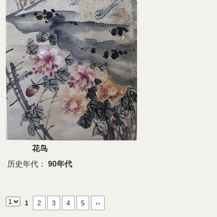
花鸟
历史年代：
90年代
1
2
3
4
5
››