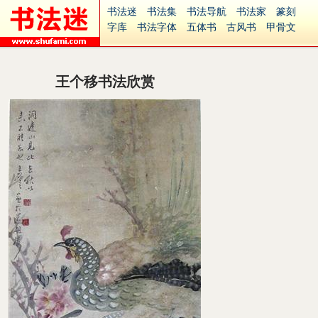
书法迷
书法集
书法导航
书法家
篆刻
字库
书法字体
五体书
古风书
甲骨文
古印
篆书
篆体
光明书
集美书
33书法
毛笔字
钢笔字
多体书
花鸟字
書法视频
集字
字形
大字
篆刻之家
字源
国学
王个移书法欣赏
古籍
中医
象棋
游戏
电子书
商城
起名
识字
英语
印章
签名
硬筆字
字体下载
免费字体
中文字体
英文字体
Ai矢量
P图宝
南无阿弥陀佛
意见反馈
安全网站
捐赠
繁體版