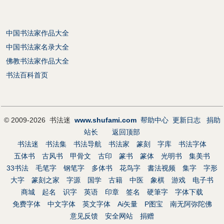
中国书法家作品大全
中国书法家名录大全
佛教书法家作品大全
书法百科首页
© 2009-2026 书法迷
www.shufami.com
帮助中心
更新日志
捐助
站长
返回顶部
书法迷
书法集
书法导航
书法家
篆刻
字库
书法字体
五体书
古风书
甲骨文
古印
篆书
篆体
光明书
集美书
33书法
毛笔字
钢笔字
多体书
花鸟字
書法视频
集字
字形
大字
篆刻之家
字源
国学
古籍
中医
象棋
游戏
电子书
商城
起名
识字
英语
印章
签名
硬筆字
字体下载
免费字体
中文字体
英文字体
Ai矢量
P图宝
南无阿弥陀佛
意见反馈
安全网站
捐赠