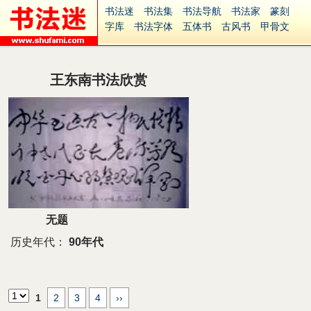
书法迷
书法集
书法导航
书法家
篆刻
字库
书法字体
五体书
古风书
甲骨文
古印
篆书
篆体
光明书
集美书
33书法
毛笔字
钢笔字
多体书
花鸟字
書法视频
集字
字形
大字
篆刻之家
字源
国学
王东南书法欣赏
古籍
中医
象棋
游戏
电子书
商城
起名
识字
英语
印章
签名
硬筆字
字体下载
免费字体
中文字体
英文字体
Ai矢量
P图宝
南无阿弥陀佛
意见反馈
安全网站
捐赠
繁體版
无题
历史年代：
90年代
1
2
3
4
››