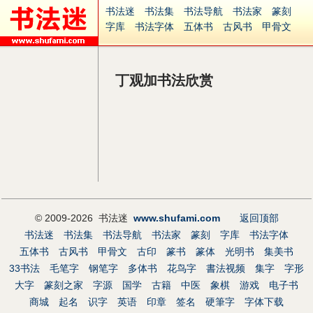
书法迷
书法集
书法导航
书法家
篆刻
字库
书法字体
五体书
古风书
甲骨文
古印
篆书
篆体
光明书
集美书
33书法
毛笔字
钢笔字
多体书
花鸟字
書法视频
集字
字形
大字
篆刻之家
字源
国学
丁观加书法欣赏
古籍
中医
象棋
游戏
电子书
商城
起名
识字
英语
印章
签名
硬筆字
字体下载
免费字体
中文字体
英文字体
Ai矢量
P图宝
南无阿弥陀佛
意见反馈
安全网站
捐赠
© 2009-2026 书法迷
www.shufami.com
返回顶部
书法迷
书法集
书法导航
书法家
篆刻
字库
书法字体
五体书
古风书
甲骨文
古印
篆书
篆体
光明书
集美书
33书法
毛笔字
钢笔字
多体书
花鸟字
書法视频
集字
字形
大字
篆刻之家
字源
国学
古籍
中医
象棋
游戏
电子书
商城
起名
识字
英语
印章
签名
硬筆字
字体下载