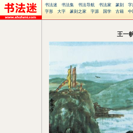
书法迷
书法集
书法导航
书法家
篆刻
字
字形
大字
篆刻之家
字源
国学
古籍
中
南无阿弥陀佛
意见反馈
安全网站
捐赠
无
王一