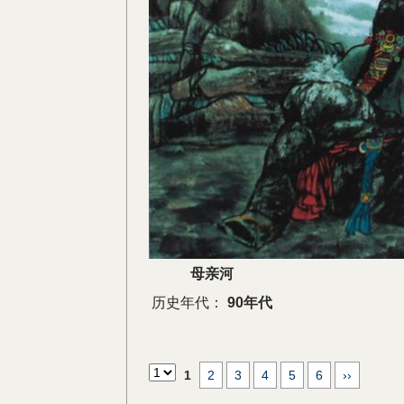
母亲河
历史年代：
90年代
1
2
3
4
5
6
››