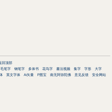
返回顶部
毛笔字
钢笔字
多体书
花鸟字
書法视频
集字
字形
大字
体
英文字体
Ai矢量
P图宝
南无阿弥陀佛
意见反馈
安全网站