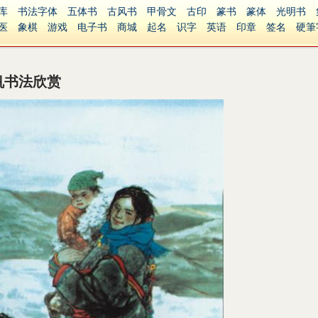
库
书法字体
五体书
古风书
甲骨文
古印
篆书
篆体
光明书
医
象棋
游戏
电子书
商城
起名
识字
英语
印章
签名
硬筆
障碍
繁體版
帆书法欣赏