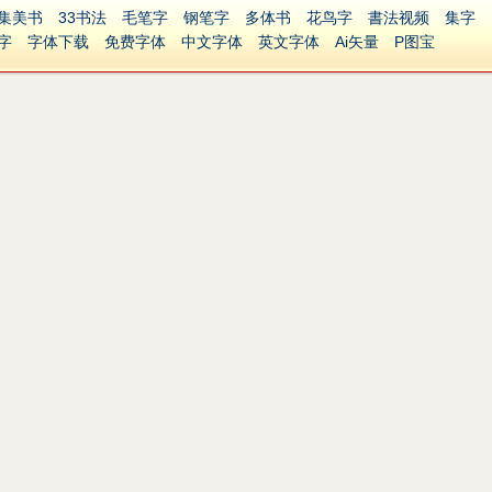
集美书
33书法
毛笔字
钢笔字
多体书
花鸟字
書法视频
集字
字
字体下载
免费字体
中文字体
英文字体
Ai矢量
P图宝