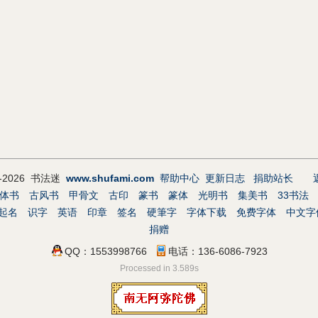
9-2026 书法迷
www.shufami.com
帮助中心
更新日志
捐助站长
体书
古风书
甲骨文
古印
篆书
篆体
光明书
集美书
33书法
起名
识字
英语
印章
签名
硬筆字
字体下载
免费字体
中文字
捐赠
QQ：1553998766
电话：136-6086-7923
Processed in 3.589s