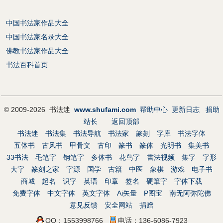
中国书法家作品大全
中国书法家名录大全
佛教书法家作品大全
书法百科首页
© 2009-2026 书法迷
www.shufami.com
帮助中心
更新日志
捐助
站长
返回顶部
书法迷
书法集
书法导航
书法家
篆刻
字库
书法字体
五体书
古风书
甲骨文
古印
篆书
篆体
光明书
集美书
33书法
毛笔字
钢笔字
多体书
花鸟字
書法视频
集字
字形
大字
篆刻之家
字源
国学
古籍
中医
象棋
游戏
电子书
商城
起名
识字
英语
印章
签名
硬筆字
字体下载
免费字体
中文字体
英文字体
Ai矢量
P图宝
南无阿弥陀佛
意见反馈
安全网站
捐赠
QQ：1553998766
电话：136-6086-7923