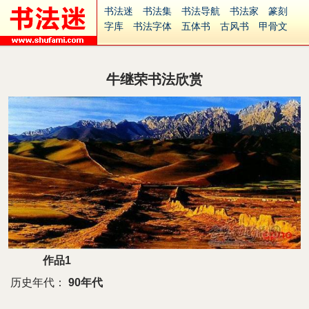
书法迷
书法集
书法导航
书法家
篆刻
字库
书法字体
五体书
古风书
甲骨文
古印
篆书
篆体
光明书
集美书
33书法
毛笔字
钢笔字
多体书
花鸟字
書法视频
集字
字形
大字
篆刻之家
字源
国学
牛继荣书法欣赏
古籍
中医
象棋
游戏
电子书
商城
起名
识字
英语
印章
签名
硬筆字
字体下载
免费字体
中文字体
英文字体
Ai矢量
P图宝
南无阿弥陀佛
意见反馈
安全网站
捐赠
繁體版
作品1
历史年代：
90年代