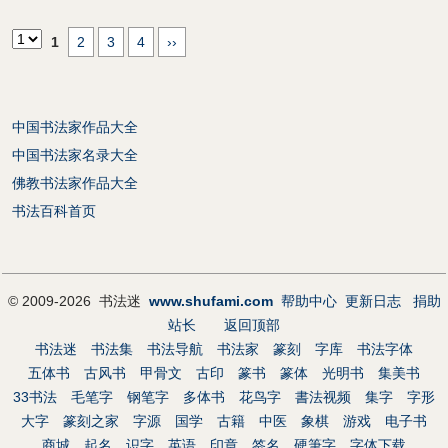
1
2
3
4
››
中国书法家作品大全
中国书法家名录大全
佛教书法家作品大全
书法百科首页
© 2009-2026 书法迷
www.shufami.com
帮助中心
更新日志
捐助
站长
返回顶部
书法迷
书法集
书法导航
书法家
篆刻
字库
书法字体
五体书
古风书
甲骨文
古印
篆书
篆体
光明书
集美书
33书法
毛笔字
钢笔字
多体书
花鸟字
書法视频
集字
字形
大字
篆刻之家
字源
国学
古籍
中医
象棋
游戏
电子书
商城
起名
识字
英语
印章
签名
硬筆字
字体下载